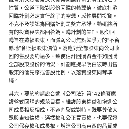
性質，公道下降對股份回購的希冀值，徹底打消
回購計劃必定實行終了的空想，感性展開投資。
不克不及誤認為回購計劃是雙方承諾，動輒將所
有的投資喪失都回咎為回購計劃的失。股份回
購旨在造福股東，而減弱公司焦點競爭力的“不留
餘地”會貶損股東價值。為應對全部股東向公司收
回的售股要約過多、致使估計回購資金不夠回購
全部股東股份的情況，計劃應提早明白彼時出售
股東的優先序或售股比例，以落實股東同等準
繩。
其六，要約約請說合適《公司法》第142條答應
護盤式回購的規范目標。維護股東權益和增進公
司成長相反相成，不容割裂或對峙。既要尊敬大
眾股東知情權、選擇權和公正買賣權，也要保證
公司保存權和成長權，增進公司高東西的品質成