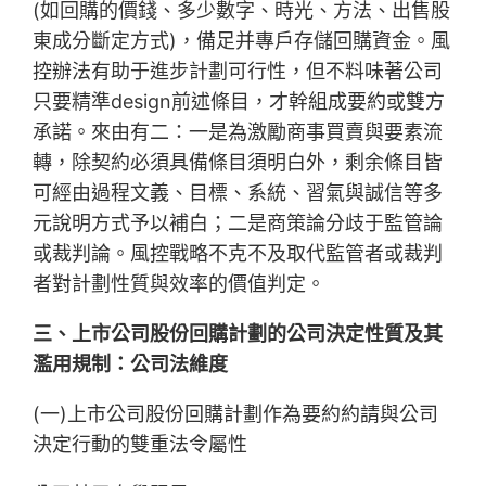
(如回購的價錢、多少數字、時光、方法、出售股
東成分斷定方式)，備足并專戶存儲回購資金。風
控辦法有助于進步計劃可行性，但不料味著公司
只要精準design前述條目，才幹組成要約或雙方
承諾。來由有二：一是為激勵商事買賣與要素流
轉，除契約必須具備條目須明白外，剩余條目皆
可經由過程文義、目標、系統、習氣與誠信等多
元說明方式予以補白；二是商策論分歧于監管論
或裁判論。風控戰略不克不及取代監管者或裁判
者對計劃性質與效率的價值判定。
三、上市公司股份回購計劃的公司決定性質及其
濫用規制：公司法維度
(一)上市公司股份回購計劃作為要約約請與公司
決定行動的雙重法令屬性