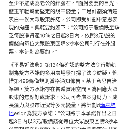
至少不能成為老公的絆腳石。”面對婆婆的目光，
藍玉華輕聲而堅定的說干變量；二是計劃須清楚
表白一俟大眾股東許諾，公司即受計劃中意思表
現的拘謹。典範要約如下：“公司將于股價跌至缺
乏每股凈資產10％之日起3日內，依照3元/股的
價錢向每位大眾股東回購3抄本公司刊行在外股
票。本計劃為要約。”
《平易近法典》第134條確認的雙方法令行動軌
制為雙方承諾的多用處場景打掃了法令妨礙，惋
惜第499條僅規則賞格通知佈告。基于意思自治
準繩，雙方承諾存在普遍實用空間。為回應大眾
股東的焦點好處訴求，公司可考慮本身財力、成
長潛力與股市近況等多元變量，將計劃d
講座場
地
esign為雙方承諾：“公司將于本承諾作出之日
起3日內以3元/股價錢從每位大眾股東回購3抄本