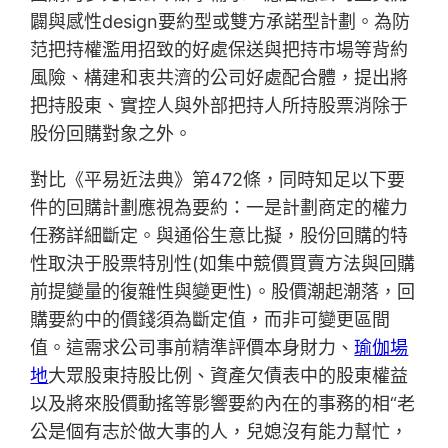
闢與感性design要約型或雙方承諾型計劃。為防
范把持權濫用招致的好處保送與把持市場等背約
風險、構建和衷共濟的公司好處配合體，提出將
把持股東、實控人與外部把持人所持股票消除于
股份回購對象之外。
對比《平易近法典》第472條，同時知足以下要
件的回購計劃應視為要約：一是計劃商定的權力
任務詳細斷定。與通俗生意比擬，股份回購的特
性取決于股票特別性(如集中競價買賣方法與回購
前提變量的復雜性與變更性)。股價潮起潮落，回
購要約中的價錢須為斷定值，而非可變更區間
值。這需求公司事前精準評價本身財力、
瑜伽場
地
大眾股東持股比例、資產欠債表中的股東權益
以及將來股價動搖等影響要約內在的事務的相“老
公是個有志於做大事的人，兒媳沒有能力幫忙，