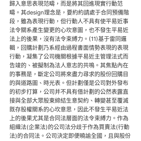
歸入意思表現范疇，而是將其回進現實行動范
疇。其design理念是，要約約請處于合同預備階
段，雖為表現行動，但行動人不具有使平易近事
法令關系產生變更的心坎意圖，也不發生平易近
法上的後果，沒有法令束縛力。(11)基于雷同邏
輯，回購計劃乃系經由過程書面情勢表現的表現
行動，凝集了公司機關根據平易近主管理法式而
告竣的、被擬制為法人意志的共鳴。其焦點內在
的事務是，斷定公司將來盡力尋求的股份回購目
的與道路圖、時光表。但計劃僅是公司對外發布
的初步打算，公司并不具有借計劃的公然表露直
接與全部大眾股東締結生意契約、轉變甚至覆滅
既存股權關系的心坎意思，因此不發生平易近法
上的後果尤其是合同法層面的法令束縛力。作為
組織法(企業法)的公司法分歧于作為買賣法(行動
法)的合同法。公司決定即便曉諭全國，且與股份