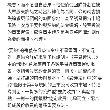
機會，而不愿自食苦果。借使倘使回購計劃在被
大眾股東許諾之時當即轉化為合同，公司就會損
失追求更低價錢的轉圜余地，甚至誘發把持市場
風險。安身于要約與契約的法令邏輯、股票投資
的商事習氣，感性商主體凡是有意將回購計劃作
為要約而接收拘謹。
“要約”的寄義在分歧法令中不盡雷同，不宜混
雜，應聯合詳細場景予以說明。《平易近法典》
中的“要約”普遍應用于各類平易近商事運動場
景，泛指告竣契約合意的第一階段，即締約提
議，是許諾的前奏與基本。而《證券法》中的“要
約”僅限于第4章規則的上市公司收買市場，特指
導到面、一對多的公然型“要約收買”，與點到
點、一對一的閉鎖型“協定收買”比肩而立，配合
組成股份收買的兩種重要方法。