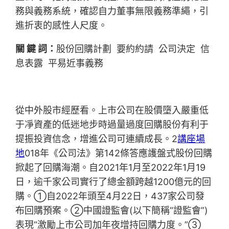
務與義務系統，確認自力董事無限義務準繩，引
進折衷的感性人尺度。
關 鍵 詞：
股份回購計劃 要約約請 公司決定 信
息表露 平易近事義務
從中外股市經歷看。上市公司在股價墮入嚴重低
于凈資產的低迷地步時過量過度回購股份有利于
提振投資信念，增進公司可連續成長。2
講座場
地
018年《公司法》第142條答應護盤式股份回購
掀起了回購海潮。自2021年1月至2022年1月19
日，逾千家公司實行了總金額跨越1200億元的回
購。①自2022年頭至4月22日，437家公司發
布回購預案。②中國證監會(以下簡稱“證監會”)
表現“激勵上市公司加年夜增持回購力度。”③