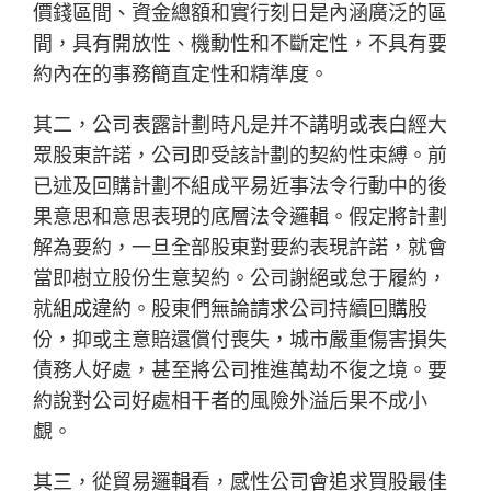
價錢區間、資金總額和實行刻日是內涵廣泛的區
間，具有開放性、機動性和不斷定性，不具有要
約內在的事務簡直定性和精準度。
其二，公司表露計劃時凡是并不講明或表白經大
眾股東許諾，公司即受該計劃的契約性束縛。前
已述及回購計劃不組成平易近事法令行動中的後
果意思和意思表現的底層法令邏輯。假定將計劃
解為要約，一旦全部股東對要約表現許諾，就會
當即樹立股份生意契約。公司謝絕或怠于履約，
就組成違約。股東們無論請求公司持續回購股
份，抑或主意賠還償付喪失，城市嚴重傷害損失
債務人好處，甚至將公司推進萬劫不復之境。要
約說對公司好處相干者的風險外溢后果不成小
覷。
其三，從貿易邏輯看，感性公司會追求買股最佳