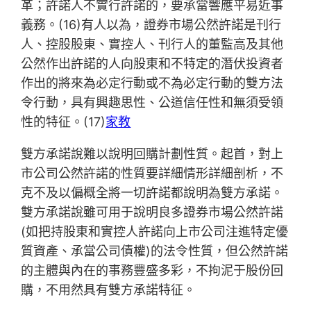
革；許諾人不實行許諾的，要承當響應平易近事
義務。(16)有人以為，證券市場公然許諾是刊行
人、控股股東、實控人、刊行人的董監高及其他
公然作出許諾的人向股東和不特定的潛伏投資者
作出的將來為必定行動或不為必定行動的雙方法
令行動，具有興趣思性、公道信任性和無須受領
性的特征。(17)
家教
雙方承諾說難以說明回購計劃性質。起首，對上
市公司公然許諾的性質要詳細情形詳細剖析，不
克不及以偏概全將一切許諾都說明為雙方承諾。
雙方承諾說雖可用于說明良多證券市場公然許諾
(如把持股東和實控人許諾向上市公司注進特定優
質資產、承當公司債權)的法令性質，但公然許諾
的主體與內在的事務豐盛多彩，不拘泥于股份回
購，不用然具有雙方承諾特征。