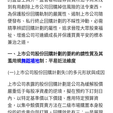
到有用剷除上市公司回購掉信風險的法令東西。
為保護股份回購軌制的嚴厲性、遏制上市公司隨
便發布、私行終止回購計劃的不睬性沖動，必需
精準辨認回購計劃的屬性，追求晉陞大眾股東福
祉、增進公司可連續成長并保護買賣平安的標本
兼治之道。
一、上市公司股份回購計劃的要約約請性質及其
濫用規
舞蹈場地
制：平易近法維度
(一)上市公司股份回購計劃失的多元形狀與成因
上市公司表露的股份回購計劃是公司為緩解股價
嚴重低于每股凈資產的逆境，擬在預約下訂刻日
內、以特定基準價以下價錢、應用特定預算資
金，以集中競價買賣方法在二級市場購置本身股
份的初步意向與打算。回購效能有三：一是展現