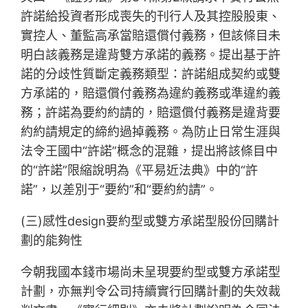
許諾給投資者形成喪失的刊行人及其控股股東、
實控人、董監高承當賠還償付義務，但該條目未
明白該義務是違背雙方承諾的義務。提出基于許
諾的分歧性質斷定義務類型：許諾組成契約或雙
方承諾的，賠還償付義務為違約義務或準違約義
務；許諾為要約約請的，賠還償付義務是違背要
約約請規定的締約過掉義務。為防止日常生涯與
法令王國中“許諾”概念的混雜，提出將該條目中
的“許諾”限縮說明為《平易近法典》中的“許
諾”，以差別于“要約”和“要約約請”。
(三)感性design要約型或雙方承諾型股份回購計
劃的能夠性
今朝我國本錢市場尚未呈現要約型或雙方承諾型
計劃，亦無判令公司持續實行回購計劃的失效裁