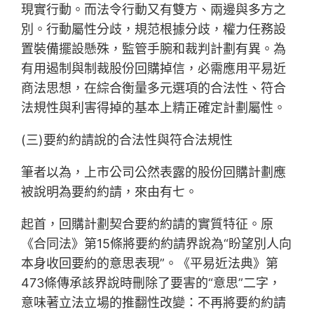
現實行動。而法令行動又有雙方、兩邊與多方之
別。行動屬性分歧，規范根據分歧，權力任務設
置裝備擺設懸殊，監管手腕和裁判計劃有異。為
有用遏制與制裁股份回購掉信，必需應用平易近
商法思想，在綜合衡量多元選項的合法性、符合
法規性與利害得掉的基本上精正確定計劃屬性。
(三)要約約請說的合法性與符合法規性
筆者以為，上市公司公然表露的股份回購計劃應
被說明為要約約請，來由有七。
起首，回購計劃契合要約約請的實質特征。原
《合同法》第15條將要約約請界說為“盼望別人向
本身收回要約的意思表現”。《平易近法典》第
473條傳承該界說時刪除了要害的“意思”二字，
意味著立法立場的推翻性改變：不再將要約約請