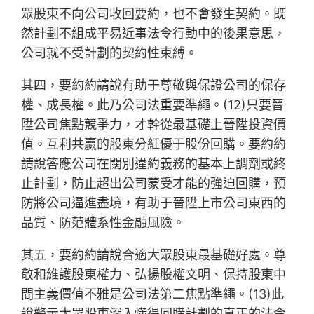
眾股東不向公司收回要約，也不會發生契約。既
然計劃不組成平易近事法令行動中的後果意思，
公司就不受計劃的契約性束縛。
其四，要約約請說有助于尊敬與保證公司的保存
權、成長權。此乃公司法重要準繩。(12)只要晉
陞公司焦點競爭力，才幹從最基礎上晉陞投資價
值。互利共贏的股東分紅優于股份回購。要約約
請說答應公司在闊別違約義務的基本上調劑或終
止計劃，防止超出公司蒙受才能的強迫回購，預
防將公司逼進盡境，有助于晉陞上市公司東西的
品質、防范體系性金融風險。
其五，要約約請說合適大眾股東最基礎好處。尊
敬和維護股東權力、弘揚股權文明、保持股東中
間主義價值不雅是公司法第二焦點準繩。(13)此
說警示大眾股東深入懂得回購計劃的真正的法令