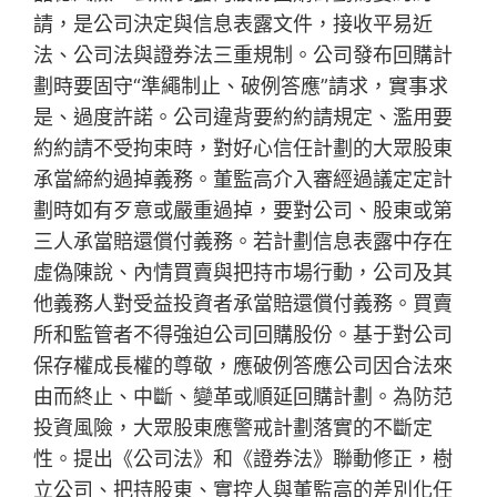
請，是公司決定與信息表露文件，接收平易近
法、公司法與證券法三重規制。公司發布回購計
劃時要固守“準繩制止、破例答應”請求，實事求
是、過度許諾。公司違背要約約請規定、濫用要
約約請不受拘束時，對好心信任計劃的大眾股東
承當締約過掉義務。董監高介入審經過議定定計
劃時如有歹意或嚴重過掉，要對公司、股東或第
三人承當賠還償付義務。若計劃信息表露中存在
虛偽陳說、內情買賣與把持市場行動，公司及其
他義務人對受益投資者承當賠還償付義務。買賣
所和監管者不得強迫公司回購股份。基于對公司
保存權成長權的尊敬，應破例答應公司因合法來
由而終止、中斷、變革或順延回購計劃。為防范
投資風險，大眾股東應警戒計劃落實的不斷定
性。提出《公司法》和《證券法》聯動修正，樹
立公司、把持股東、實控人與董監高的差別化任