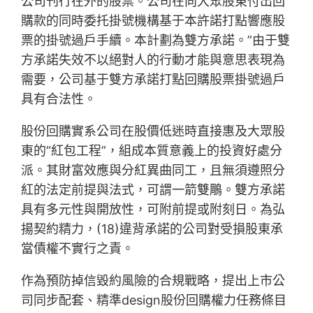
公司刊行在外的股票。公司在向大眾股東付出回
購款的同時委托掛號機構基于本許諾打點響應股
票的掛號過戶手續。本計劃為雙方承諾。”由于雙
方承諾失效不以絕對人的行動才能與意思表現為
需要，公司基于雙方承諾打點回購股票掛號過戶
具有合法性。
股份回購實系公司在股價低迷時直接惠及大眾股
東的“紅包工程”，組成本質意義上的投資好處分
派。其財富效應與分紅異曲同工，且無須遵照分
紅的法定前提與法式，可謂一箭雙鵰。雙方承諾
具有多元性與開放性，可附前提或附刻日。為弘
揚契約精力，(18)違背承諾的公司對受損股東承
當債權不實行之責。
作為預防掉信毀約風險的合規戰略，提出上市公
司同步配套、精準design股份回購權力任務條目