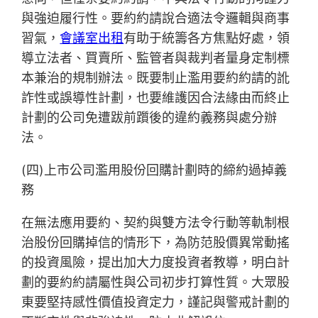
與強迫履行性。要約約請說合適法令邏輯與商事
習氣，
會議室出租
有助于統籌各方焦點好處，領
導立法者、買賣所、監管者與裁判者量身定制標
本兼治的規制辦法。既要制止濫用要約約請的訛
詐性或誤導性計劃，也要維護因合法緣由而終止
計劃的公司免遭跋前躓後的違約義務與處分辦
法。
(四)上市公司濫用股份回購計劃時的締約過掉義
務
在無法應用要約、契約與雙方法令行動等軌制根
治股份回購掉信的情形下，為防范股價異常動搖
的投資風險，提出加大力度投資者教導，明白計
劃的要約約請屬性與公司初步打算性質。大眾股
東要堅持感性價值投資定力，謹記與警戒計劃的