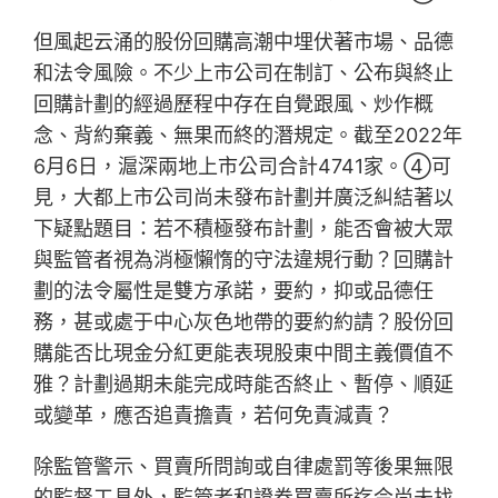
但風起云涌的股份回購高潮中埋伏著市場、品德
和法令風險。不少上市公司在制訂、公布與終止
回購計劃的經過歷程中存在自覺跟風、炒作概
念、背約棄義、無果而終的潛規定。截至2022年
6月6日，滬深兩地上市公司合計4741家。④可
見，大都上市公司尚未發布計劃并廣泛糾結著以
下疑點題目：若不積極發布計劃，能否會被大眾
與監管者視為消極懶惰的守法違規行動？回購計
劃的法令屬性是雙方承諾，要約，抑或品德任
務，甚或處于中心灰色地帶的要約約請？股份回
購能否比現金分紅更能表現股東中間主義價值不
雅？計劃過期未能完成時能否終止、暫停、順延
或變革，應否追責擔責，若何免責減責？
除監管警示、買賣所問詢或自律處罰等後果無限
的監督工具外，監管者和證券買賣所迄今尚未找