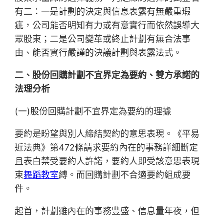
有二：一是計劃的決定與信息表露有無嚴重瑕
疵，公司能否明知有力或有意實行而依然誤導大
眾股東；二是公司變革或終止計劃有無合法事
由、能否實行嚴謹的決議計劃與表露法式。
二、股份回購計劃不宜界定為要約、雙方承諾的
法理分析
(一)股份回購計劃不宜界定為要約的理據
要約是盼望與別人締結契約的意思表現。《平易
近法典》第472條請求要約內在的事務詳細斷定
且表白禁受要約人許諾，要約人即受該意思表現
束
舞蹈教室
縛。而回購計劃不合適要約組成要
件。
起首，計劃雖內在的事務豐盛、信息量年夜，但