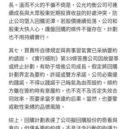
長。溫而不火的不偏不倚是，公允均衡公司可連
續成長與大眾股東近期投資收益的好處沖突，防
止公司墮入回購泥潭。若股價連續低落，公司和
股東大快人心，護盤回購的條件不復存在，計劃
也不用持續實行。
其七，買賣所自律規定與商事習氣實已采納要約
約請說。《實行細則》第33條答應公司因故變革
或終止計劃，有助于增進公司成長。假定將回購
計劃界定為要約、許諾或雙方承諾，公司必需違
約踐諾，不得以踐諾于己晦氣為由而毀約。締約
方雖在簽約時有意履約，也不克不及否定失效合
同效率，而要承當歹意違約后果。當然，也要警
戒軟性束縛的品德風險。
綜上，回購計劃表達了公司擬回購股份的愿看與
意向，但僅系要約約請，不具法令行動的拘謹力