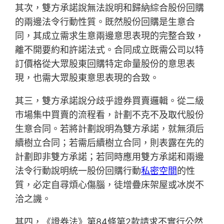
其次，雙方承諾說無法說明和歸納綜合股份回購
的兩邊法令行動性質。既然股份回購是生意合
同，其成立需求生意兩邊意思表現的完整合致，
離不開要約和許諾法式。合同成立既需公司以特
訂價格從大眾股東回購特定命量股份的意思表
現，也需大眾股東意思表現的合致。
其三，雙方承諾說分歧乎證券買賣邏輯。從二級
市場集中買賣的流程看，計劃不克不及取代股份
生意合同。若將計劃說明為雙方承諾，就無須后
續樹立合同；若需后續樹立合同，則表露在先的
計劃即非雙方承諾；若同時應用雙方承諾和兩邊
法令行動說明統一股份回購行動
私密空間
的性
質，必定自尋煩心傷腦，徒增疊床架屋或冰炭不
洽之譏。
其四，《證券法》第84條第2款請求不實行公然