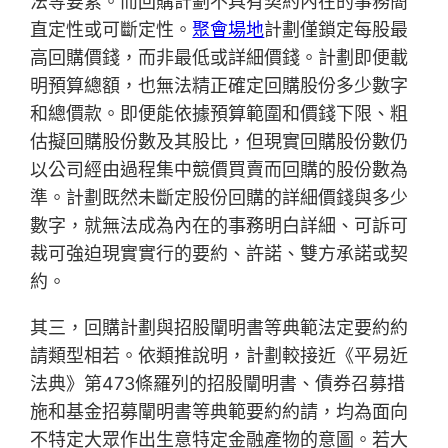
法等要素。而回購計劃不具有契約內在的事務簡
直定性或可斷定性。
聚會場地
計劃僅鎖定每股最
高回購價錢，而非最低或詳細價錢。計劃即便載
明預算總額，也無法精正確定回購股份多少數字
和總價款。即便能依據預算範圍和價錢下限、粗
估擬回購股份數及其股比，但現實回購股份數仍
以公司經由過程集中競價買賣而回購的股份數為
準。計劃既然未斷定股份回購的詳細價錢與多少
數字，就無法成為內在的事務明白詳細、可訴可
裁可強迫現實實行的要約、許諾、雙方承諾或契
約。
其三，回購計劃與招股闡明書等典範法定要約約
請類型相若。依類推說明，計劃較接近《平易近
法典》第473條羅列的招股闡明書、債券召募措
施和基金招募闡明書等典範要約約請，均為面向
不特定大眾作出生意特定金融產物的意圖。若大