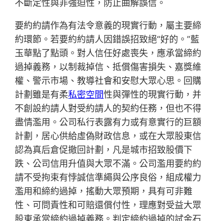
不斷定性與非強迫性，防止曲解誤信。
要約約請作為有法令意義的現實行動，屬主要締
約環節。若要約約請人因錯誤招致絕“好的。”藍
玉華點了點頭。對人信任好處喪失，應承當締約
過掉義務，以制裁掉信、抵償傷害損失、嘉獎維
權、警示市場、教導社會和安慰大眾心思。回購
計劃雖是有柔
私密空間
性與彈性的現實行動，并
不創設約請人對受約請人的契約任務，但也不得
盡情濫用。公司私行表露有力或有意實行的巨額
計劃，居心供給虛偽財政信息，或在大眾股東信
認為真后倉促撤回計劃，凡是城市招致股價下
跌、公司信用升值與大眾不滿。公司濫用要約約
請不受拘束有悖誠信準繩與公序良俗，組成權力
濫用和締約過掉，搖動大眾預期，具有可非難
性、可問責性和可賠還償付性，理應對受益大眾
股東承當締約過掉義務。判定締約過掉的試金石