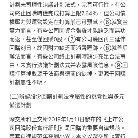
計劃未司理性決議計劃法式，完善可行性。有公
司終止回購時僅完成打算上限7.64％，但公司債
權壓力與運營設定在打算前已可預感。⑥就資金
實力而言，有些公司因資金張羅才能缺乏而無功
而返，甚至僅回購0股。⑦有公司幾回再三延伸
回購刻日，終因財力缺乏而消聲匿跡。⑧就善后
辦法而言，有些公司終止計劃時缺少充足合法事
由，未實行決議計劃法式并表露風險信息。⑨回
購打算掉敗源于法商與德商的缺掉，更源于回購
計劃屬性不明。
(二)辨認股份回購計劃法令屬性的挑釁性與多元
備選計劃
深交所和上交所2019年1月11日發布的《上市公
司回購股份實行細則》是回購的重要自律規范。
兩套自律規范年夜同小異，本文以深交所《實行