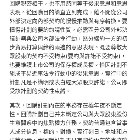
回購親密相干，也不用然同等于後果意思和意思
表現。從回購目的簡直立到完成，離不開從公司
外部決定向內部契約的慢慢推動與有序轉換。要
懂得計劃的要約約請性質，必需區分公司外部決
議計劃與公司內部法令行動，區分締約一方的初
步貿易打算與締約兩邊的意思表現。既要尊敬大
眾股東的契約不受拘束(要約與許諾不受拘束)，
也要維護上市公司的保存權成長權。恰因計劃不
組成平易近事法令行動中的後果意思，實行中的
計劃凡是不講明或表白經大眾股東許諾，公司即
受該計劃的契約性束縛。
其次，回購計劃內在的事務存在極年夜不斷定
性。回購計劃自己并未斷定公司與大眾股東股份
生意關系中的焦點權力任務。契約普通包含當事
人成分信息、標的、對價、實行刻日、地址和方