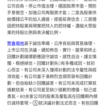
公司自負，停止市值治理，穩固股票市值，預防
歹意做空，加強公司再融資才能；二是為股東供
給價錢公平的加入通道，提振投資信念；三是穩
固把持股東與現實把持人的把持權，濃縮大眾股
東的持股比例與表決權比例。
聚會場地
基于誠信準繩、公序良俗與貿易倫理，
上市公司在決議、通知佈告、實行、變革和終止
回購計劃諸環節應固守誠信，感性自治，謹言慎
獨，根絕掉信。回購計劃失有多種成因。就初
心而言，有公司未深入懂得計劃的法令屬性與經
濟效能。有公司基于湊熱烈念頭而發布回購計
劃，但自始缺少回購誠意。有公司未完成打算就
道歉結束，有公司甚至缺少道歉的禮儀、知己或
勇氣。80余家公司的股東及董監高在回購期內頻
仍減持套現。⑤就決議計劃法式而言，有些回購