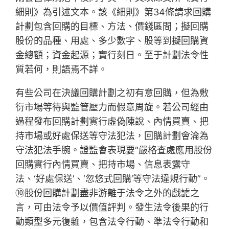
細則》為引述文本。該《細則》第34條請求回購
計劃包含回購的目標、方法、價錢區間；擬回購
股份的品種、用處、多少數字、股等到擬回購資
金總額；資金起源；實行刻日。至于計劃法令性
質若何，則語焉不詳。
有些公司在決議回購計劃之初有意回購，但為敷
衍市場等待與監管壓力而假意周旋。若公司經由
過程發布回購計劃實行虛偽陳說、內情買賣、把
持市場或好處保送等守法犯法，回購計劃會淪為
守法犯法手腕。證監會表現要“嚴格查處應用股份
回購實行內情買賣、把持市場、信息表露守
法、‘好處保送’、‘忽悠式回購’等守法違規行動”。
⑩股份回購計劃盡非游離于法令之外的戲謔之
言，可由法令予以價值評判。發生法令後果的行
動類型多元復雜，包含法令行動、準法令行動和