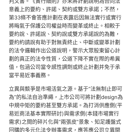
判文書。《實行細則》亦未將計劃說明為合同法
意義上的要約、許諾、契約或雙方承諾；不然，
第33條不會答應計劃在表露后因無法實行或實行
將晦氣于保護公司權益時而變革或終止。相較于
要約說、許諾說、契約說或雙方承諾說的為難，
要約約請說有助于對無責終止、中斷或變革計劃
的法令邏輯作出公道說明，警示大眾股東留心計
劃的真正的法令性質，公道下降不實在際的希冀
值，包涵公司當令感性調劑或終止計劃并免于承
當平易近事義務。
立異與競爭是市場活氣之源。基于“法無制止即可
為”的私法自治準繩，上市公司可將計劃design為
中規中矩的要約甚至雙方承諾。為打消供應側(平
易近商法基本實際研討)與需求側(本錢市場實行
需求)之間的碎片化與“兩張皮”景象、知足護盤式
回購的多元化法令辦事需求，應答應公司立異開