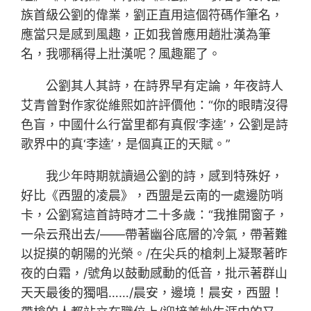
族首級公劉的偉業，劉正直用這個符碼作筆名，
應當只是感到風趣，正如我曾應用趙壯漢為筆
名，我哪稱得上壯漢呢？風趣罷了。
公劉其人其詩，在詩界早有定論，年夜詩人
艾青曾對作家從維熙如許評價他：“你的眼睛沒得
色盲，中國什么行當里都有真假‘李逵’，公劉是詩
歌界中的真‘李逵’，是個真正的天賦。”
我少年時期就讀過公劉的詩，感到特殊好，
好比《西盟的凌晨》，西盟是云南的一處邊防哨
卡，公劉寫這首詩時才二十多歲：“我推開窗子，
一朵云飛出去/——帶著幽谷底層的冷氣，帶著難
以捉摸的朝陽的光榮。/在尖兵的槍刺上凝聚著昨
夜的白霜，/號角以鼓動感動的低音，批示著群山
天天最後的獨唱……/晨安，邊境！晨安，西盟！