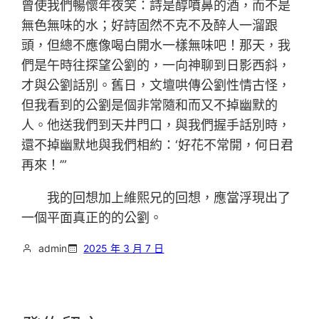
曾使我們暢懷年夜笑：詩是醇噴鼻的酒，而不是
無色無味的水；好詩固然不克不及醉人一溜跟
頭，但總不應像喝白開水一樣無味吧！那天，我
們是午時往探望公劉的，一向神聊到日影西斜，
才與公劉話別。舊日，文壇哄傳公劉性情古怪，
但我看到的公劉是個非常隨和而又不掉幽默的
人。他送我們到天井門口，與我們握手話別時，
還不掉幽默地與我們相約：‘好花不常開，何日君
再來！’”
我的回想加上維熙兄的回想，應當浮現出了
一個平面真正的的公劉。
admin
2025 年 3 月 7 日