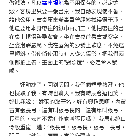
做減法，凡以
講座場地
為不用保存的，必定燒
燬。客房里只要一張書桌，我自動表現使不著，
請他公用，書桌原來辦事員曾經擦拭得很干凈，
他還要用本身帶往的紙巾再加工，他把帶往的書
在桌上摞得整整潔齊，坐在書桌前看書或寫字，
坐姿肅靜嚴厲。我在屋角的沙發上歇息，不免迤
里傾斜，借使倘使那時有人從旁攝影，把我們兩
個都拍上去，畫面上的“對照度”，必定令人發
噱。
運動終了，回到房間，我們倆垂垂熟習，他
也採取了我，有時也聊天。我有時辰會逗他笑，
好比我說：“姓張的取筆名，好有興趣思啊，內蒙
古有張長弓，還有叫張弓長的，還有單叫張弓、
長弓的，云南不還有作家叫張長嗎？”我居心繞口
令般重復一遍：“張長弓，張弓長，張弓，長弓，
張長……”他豈止莞爾，竟笑作聲來。