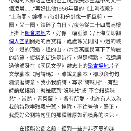
帶槍的人都站立在職位上/迎接美妙生涯中的又一
個凌晨……”再好比他1956年寫的《上海夜歌》：
“上海關。鐘樓。/時針和分針像一把巨剪，一
圈，又一圈，鉸碎了白日。/夜色從二十四層高樓
上掛上
聚會場地
去，好像一幅垂簾；/上海立即翻
個人空間
開她的百寶箱，處處珠光閃閃。/燈的峽
谷，燈的河道，燈的山，/六百萬國民寫下了絢麗
的詩篇，縱橫的街道是詩行，燈是標點。”我還讀
過他頒發在《國民文學》雜志上的
聚會場地
片子
文學腳本《阿詩瑪》，雖說是腳本，卻段段句句
瀰漫著詩意。我小我讀詩，尋求“詩味兒”，有些
詩讀過搖頭，就是感到“沒味兒”或“不合錯誤味
兒”。當然，青菜蘿卜，各有所愛，也許有人以為
我的詩歌審雅觀守舊、掉隊，不往管他，歸正，
我愛好公劉詩句里的那種醇厚如酒噴鼻的味兒。
在接觸公劉之前，聽到一些并非歹意的群