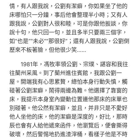
情，有人跟我說，公劉有潔癖，你如果坐了他的
床哪怕只一分鐘，事后他會整理半小時；又有人
跟我說，公劉對人很和睦，可是你跟他扳談，你
說十句，他只回一句，並且多半只要兩三個字，
如“也是”“未必”“那很好”；還有人跟我說，公劉倒
歷來不板著臉，但他很少笑……
1981年，馮牧率領公劉、宗璞、諶容和我往
往蘭州采風。到了蘭州進住賓館，我跟公劉一
屋。開端我有心思累贅，總怕本身行動失慎，觸
碰著公劉潔癖，鬧得兩邊為難。他選擇了靠窗的
床，我提示本身室內變動位置連他那床的床單也
別碰著。他公然有潔癖，並且，并非只是不愛好
他人坐他的床，他的潔癖是深度的，好比，那時
辰也會有人給他遞來函件，他瀏覽后，便會撕得
破壞，然后警惕地扔進渣滓桶，看樣子他是不時