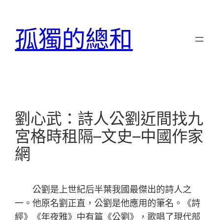
跳
至
孤獨的總和
主
要
內
容
劉心武：詩人公劉近間找九
宮格時租隔–文史–中國作家
網
公劉是上世紀后半葉我國最傑出的詩人之
一。他原名劉正直，公劉是他應用的筆名。《詩
經》《年夜雅》中有篇《公劉》，歌唱了現代部