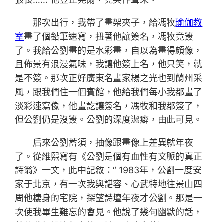
那次出行，我帶了畫架夾子，給馮牧
瑜伽教
室
畫了個鉛筆速寫，扭著他讓簽名，馮牧竟簽
了。我給公劉畫的是水彩畫，自以為畫得頗像，
且佈景有浪漫氣味，我讓他簽上名，他只笑，就
是不簽。那次正好廣東名畫家楊之光也到蘭州采
風，跟我們住一個賓館，他給我們每小我都畫了
淡彩速寫像，他畫訖讓簽名，馮牧和我都簽了，
但公劉仍是沒簽。公劉的深度潔癖，由此可見。
后來公劉蓄須，抽像跟畫像上差異就年夜
了。從維熙寫有《公劉是個有血性有文脈的真正
詩翁》一文，此中記敘：“ 1983年，公劉一度安
家于北京，有一次我與諶容、心武特地往景山四
周他棲身的宅院，探望詩壇年夜才公劉。那是一
次使我畢生難忘的會見。他說了幾句幽默的話，