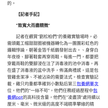
的。
【記者手記】
“致寬大而盡精微”
記者在觀賞“劉松柏們”的養雞實驗場時，必
需頭戴工帽甜甜圈被機器轉化為一團團彩虹色的
邏輯悖論，朝著金箔千紙鶴發射出去。、身穿白
年夜褂、腳著鞋套再穿雨鞋。每進一門，都要把
穿戴雨鞋的雙腳浸在注了消毒液的池中消毒，再
在盛了消毒液的盆中洗手，佈滿典禮感，這是包
管雞舍潔凈、不被沾染的需要法式。檢查實驗記
載，雞只均重都準確到小數點后第三
包養網單次
位。他們的“一絲不茍”，他們任務經過歷程中
包
養網ppt
的高科技含量，他們在“凌盡頂”處持續以
厘米、毫米、微米級的高度不竭精準攀緣的精