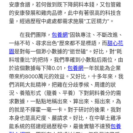
安康食譜，若何做到既下降飼料本錢，又包管雞
的安康發展和雞肉品德，此中有著很高的科技含
量，經過歷程中處處都需求施展“工匠精力”。
在我們團隊，
包養網
“固執專注、不斷改進、
一絲不茍、尋求出色”歷來都不是標語，而
甜心花
園
是對每一個渺小數據的“逝世磕”。好比，對“耗
料增重比”的把持，我們準確到小數點后兩位，由
於這個數據每下降0.01，
包養網
一年就能為企業
帶來約8000萬元的效益。又好比，十多年來，我
們消耗大批精神，把雞在分歧季候、周遭的狀
況、養殖形式（籠養、平養）下對飼料養分的需
求數據，一點點地稱出來、算出來、摳出來，為
的就是不揮霍一毫一卡。對于研討的後果，我對
本身也是高尺度、嚴請求。好比，在中華土雞凈
能系統的搭建經過歷程中，最後實驗不達預
包養