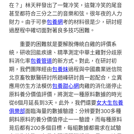
在？」林天秤發出了一聲冷笑，這聲冷笑的尾音
甚至都符合三分之二的音樂和弦。很年夜的人力
財力。由于可參
包養網
考的材料很是少，研討經
過歷程中確切面對著良多技巧困難。
重要的困難就是要解脫傳統白雞的評價系
統，研收回能疾速、精準測定中華土雞對分歧原
料消化率
包養管道
的新方式。對此，在研討初
期，我們團隊經由
包養妹
過程與中國農業迷信院
北京畜牧獸醫研討所趙峰研討員一起配合，立異
應用仿生方法模仿
包養甜心網
肉雞的消化道停止
原料養分價值評價，將測定一種原料數據的時光
從6個月延長到3天。此外，我們還要
女大生包養
俱樂部
面臨海量的數據驗證：分辨要對300多種
飼料原料的養分價值停止一一驗證，而每種原料
背后都有200多個目標，每組數據都需求在試驗