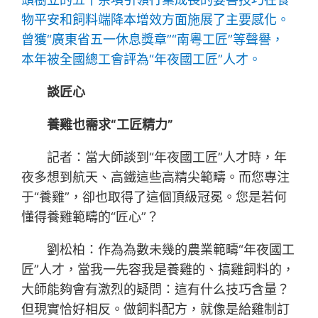
物平安和飼料端降本增效方面施展了主要感化。
曾獲“廣東省五一休息獎章”“南粵工匠”等聲譽，
本年被全國總工會評為“年夜國工匠”人才。
談匠心
養雞也需求“工匠精力”
記者：當大師談到“年夜國工匠”人才時，年
夜多想到航天、高鐵這些高精尖範疇。而您專注
于“養雞”，卻也取得了這個頂級冠冕。您是若何
懂得養雞範疇的“匠心”？
劉松柏：作為為數未幾的農業範疇“年夜國工
匠”人才，當我一先容我是養雞的、搞雞飼料的，
大師能夠會有激烈的疑問：這有什么技巧含量？
但現實恰好相反。做飼料配方，就像是給雞制訂