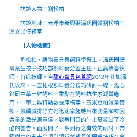
訪談人物：劉松柏
訪談地址：云浮市新興縣溫氏團體劉松柏工
匠立異任務室
【人物檢索】
劉松柏，植物養分與飼料學博士，溫氏團體
禽業生孩子技巧部飼料養分室主任，正高等畜牧
師、首席技師。自
甜心寶貝包養網
2012年參加溫
氏以來，一直扎根飼料養分技巧研討一線，潛心
鉆研中華土雞飼料，重點在飼料抗生素減量應
用、中華土雞特點數據庫構建、玉米豆粕減量替
換、氮磷減排等方她迅速拿起她用來測量咖啡因
含量的激光測量儀，對著門口的牛土豪發出了冷
酷的警告。面展開了一系列行之有效的研討，帶
頭樹立的五十余項引領行業成長的要害技巧在食