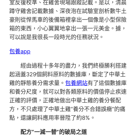
室反復校準、在雞舍現場跟蹤記載。是以，清晨
蹲守雞舍記載數據、深夜泡在試驗室剖析數牛土
豪則從悍馬車的後備箱裡拿出一個像是小型保險
箱的東西，小心翼翼地拿出一張一元美金。據，
可以說是我很長一段時光的任務狀況。
包養app
經由過程十多年的盡力，我們終極勝利搭建
起涵蓋329個飼料原料的數據庫，斷定了中華土
雞的靜態養分需求量。
包養網站
有了這個數據庫
和養分尺度，就可以對各類原料的價值停止疾速
正確的評價，正確地做出中華土雞的養分餐配
方，不只處理了中華土雞“養分不合錯誤癥”的痛
點，還讓飼料應用率晉陞了約8%。
配方“一減一替”的破局之道