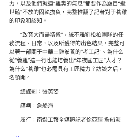
力，以及他們就連“雞糞的氣息”都要作為題目“逝
世磕”不放的固執擔負，完整推翻了記者對于養雞
的印象和認知。
“致寬大而盡精微”，統不雅劉松柏團隊的任
務流程、日常，以及所獲得的出色結果，完整可
以著一部關于中華土雞豢養的“考工記”。為什么
從“養雞”這一行也能培養出“年夜國工匠”人才？
為什么“養雞”也必需具有工匠精力？訪談之后，
名頓開。
總謀劃：張英姿
謀劃：詹船海
履行：南邊工報全媒體記者徐亞輝 詹船海