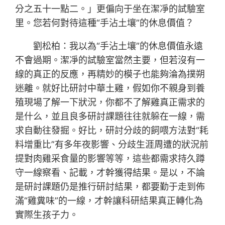
分之五十一點二。」更偏向于坐在潔凈的試驗室
里。您若何對待這種“手沾土壤”的休息價值？
劉松柏：我以為“手沾土壤”的休息價值永遠
不會過期。潔凈的試驗室當然主要，但若沒有一
線的真正的反應，再精妙的模子也能夠淪為撲朔
迷離。就好比研討中華土雞，假如你不親身到養
殖現場了解一下狀況，你都不了解雞真正需求的
是什么，並且良多研討課題往往就躲在一線，需
求自動往發掘。好比，研討分歧的飼喂方法對“耗
料增重比”有多年夜影響、分歧生涯周遭的狀況前
提對肉雞采食量的影響等等，這些都需求持久蹲
守一線察看、記載，才幹獲得結果。是以，不論
是研討課題仍是推行研討結果，都要勤于走到佈
滿“雞糞味”的一線，才幹讓科研結果真正轉化為
實際生孩子力。