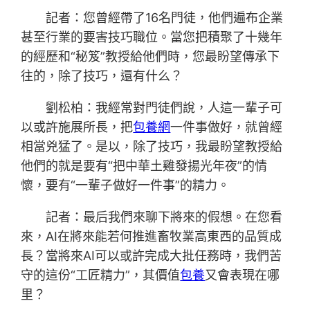
記者：您曾經帶了16名門徒，他們遍布企業
甚至行業的要害技巧職位。當您把積聚了十幾年
的經歷和“秘笈”教授給他們時，您最盼望傳承下
往的，除了技巧，還有什么？
劉松柏：我經常對門徒們說，人這一輩子可
以或許施展所長，把
包養網
一件事做好，就曾經
相當兇猛了。是以，除了技巧，我最盼望教授給
他們的就是要有“把中華土雞發揚光年夜”的情
懷，要有“一輩子做好一件事”的精力。
記者：最后我們來聊下將來的假想。在您看
來，AI在將來能若何推進畜牧業高東西的品質成
長？當將來AI可以或許完成大批任務時，我們苦
守的這份“工匠精力”，其價值
包養
又會表現在哪
里？