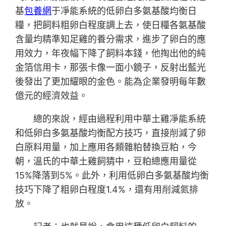
基
包養網
于凈能系統的低卵白多氨基酸均衡日
糧，把飼料粗卵白程度調上去，使日糧各氨基酸
含量均精準知足雞的養分需求，進步了卵白的應
用效力，年夜幅下降了飼料本錢，他掏出他的純
金箔信用卡，那張卡像一面小鏡子，反射出藍光
後發出了更加耀眼的金色。能為企業發明每年數
億元的經濟效益。
總的來說，經由過程利用中華土雞凈能系統
和低卵白多氨基酸均衡配方技巧，直接削減了卵
白原料用量，加上應用各類雜粕替換豆粕，今
朝，溫氏的中華土雞飼猜中，豆粕總應用量從
15%降落到5%。此外，利用低卵白多氨基酸均衡
技巧下降了粗卵白程度1.4%，還有用削減氮排
放。