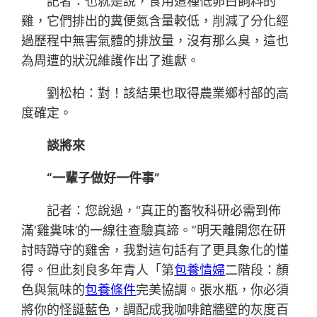
記者：也就是說，食用這種低卵白飼料的
雞，它們排出的糞便氮含量較低，削減了分化經
過歷程中無害氣體的排放量，沒有那么臭，這也
為周遭的狀況維護作出了進獻。
劉松柏：對！該結果也取得農業鄉村部的高
度確定。
談將來
“一輩子做好一件事”
記者：您說過，“真正的畜牧科研必需到佈
滿‘雞糞味’的一線往查驗真諦。”明天離開您在研
討時蹲守的雞舍，我對這句話有了更具象化的懂
得。但此刻良多年青人「第
包養情婦
二階段：顏
色與氣味的
包養條件
完美協調。張水瓶，你必須
將你的怪誕藍色，調配成我咖啡館牆壁的灰度百