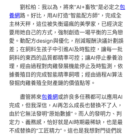
劉松柏：我以為，將來“AI+畜牧”是必定之
包
養網
路。好比，用AI打造“智能配方師”，完成全
主林天秤，這位被失衡逼瘋的美學家，已經決定
要用她自己的方式，強制創造一場平衡的三角戀
愛。動配方design與優化，削減報酬決議計劃誤
差；在飼料生孩子中引進AI及時監控，讓每一批
飼料的東西的品質都精準可控；讓AI停止豢養治
理，經由過程對肉雞發展機能停止及時監測，依
據養殖目的完成智能精準飼喂；經由過程AI算法
發掘肉雞養殖全財產鏈的價值點等。
盡管將來
包養網
或許良多任務都可以應用AI
完成，但我深信，AI再怎么成長也替換不了人，
由於它無法發明“原始數據”。而人的發明力、判
定力、義務感，恰好就是AI時期最稀缺，也是最
不成替換的“工匠精力”。這也是我想對門徒們說