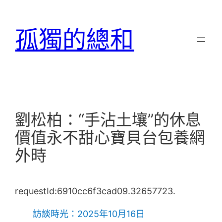
跳
至
孤獨的總和
主
要
內
容
劉松柏：“手沾土壤”的休息
價值永不甜心寶貝台包養網
外時
requestId:6910cc6f3cad09.32657723.
訪談時光：2025年10月16日