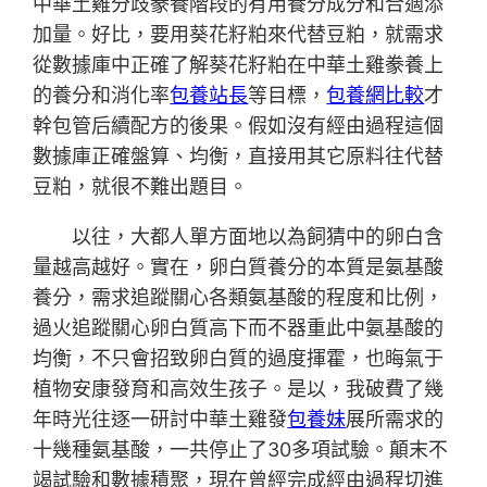
中華土雞分歧豢養階段的有用養分成分和合適添
加量。好比，要用葵花籽粕來代替豆粕，就需求
從數據庫中正確了解葵花籽粕在中華土雞豢養上
的養分和消化率
包養站長
等目標，
包養網比較
才
幹包管后續配方的後果。假如沒有經由過程這個
數據庫正確盤算、均衡，直接用其它原料往代替
豆粕，就很不難出題目。
以往，大都人單方面地以為飼猜中的卵白含
量越高越好。實在，卵白質養分的本質是氨基酸
養分，需求追蹤關心各類氨基酸的程度和比例，
過火追蹤關心卵白質高下而不器重此中氨基酸的
均衡，不只會招致卵白質的過度揮霍，也晦氣于
植物安康發育和高效生孩子。是以，我破費了幾
年時光往逐一研討中華土雞發
包養妹
展所需求的
十幾種氨基酸，一共停止了30多項試驗。顛末不
竭試驗和數據積聚，現在曾經完成經由過程切進