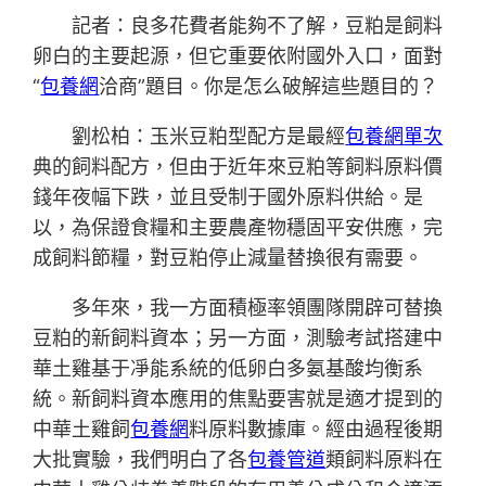
記者：良多花費者能夠不了解，豆粕是飼料
卵白的主要起源，但它重要依附國外入口，面對
“
包養網
洽商”題目。你是怎么破解這些題目的？
劉松柏：玉米豆粕型配方是最經
包養網單次
典的飼料配方，但由于近年來豆粕等飼料原料價
錢年夜幅下跌，並且受制于國外原料供給。是
以，為保證食糧和主要農產物穩固平安供應，完
成飼料節糧，對豆粕停止減量替換很有需要。
多年來，我一方面積極率領團隊開辟可替換
豆粕的新飼料資本；另一方面，測驗考試搭建中
華土雞基于凈能系統的低卵白多氨基酸均衡系
統。新飼料資本應用的焦點要害就是適才提到的
中華土雞飼
包養網
料原料數據庫。經由過程後期
大批實驗，我們明白了各
包養管道
類飼料原料在