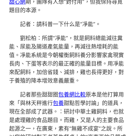
甜心網
期，團隊有人想“對付用”，但我保持尋覓
題目的本源。
記者：請科普一下什么是“凈能”。
劉松柏：所謂“凈能”，就是飼料總能減往糞
能、尿能及腸道產氣能量，再減往熱增耗的能
值。凈能系統是今朝權衡飼料養分影響家禽現實
長肉、下蛋等表示的最正確的能量目標。用凈能
來配飼料，加倍省錢、減排，雞也長得更好，對
于養殖的降本增效意義嚴重。
記者那些甜甜圈
包養網比較
原本是他打算用
來「與林天秤進行
包養
甜點哲學討論」的道具，
現在全部成了武器。：研討中華土雞飼料，也就
是處理雞的食品題目。而雞，又是人的主要食品
起源之一，在廣東，素有“無雞不成宴”之說。所