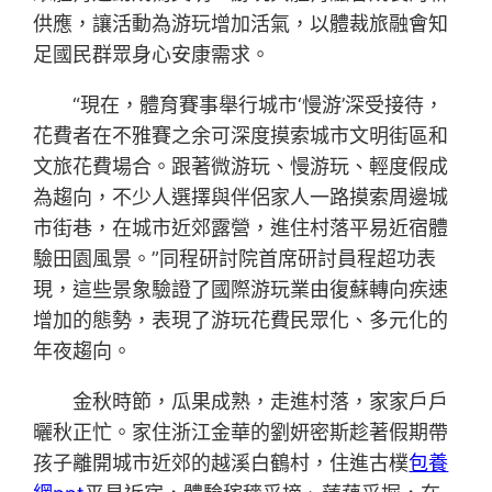
供應，讓活動為游玩增加活氣，以體裁旅融會知
足國民群眾身心安康需求。
“現在，體育賽事舉行城市‘慢游’深受接待，
花費者在不雅賽之余可深度摸索城市文明街區和
文旅花費場合。跟著微游玩、慢游玩、輕度假成
為趨向，不少人選擇與伴侶家人一路摸索周邊城
市街巷，在城市近郊露營，進住村落平易近宿體
驗田園風景。”同程研討院首席研討員程超功表
現，這些景象驗證了國際游玩業由復蘇轉向疾速
增加的態勢，表現了游玩花費民眾化、多元化的
年夜趨向。
金秋時節，瓜果成熟，走進村落，家家戶戶
曬秋正忙。家住浙江金華的劉妍密斯趁著假期帶
孩子離開城市近郊的越溪白鶴村，住進古樸
包養