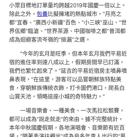
小眾目標地訂單量均跨越2019年國慶一倍以上。
除此之外，
包養
比擬擁堵的熱點城市，“月亮之
都”宜春、“廣西小新疆”百色、“小三峽”巫山、“世
界佤鄉”臨滄、“世界茶源、中國咖啡之都”普洱都
成為迴避客流岑嶺的“撿漏”之選。
“今年的玄月是旺季，但本年玄月我們平易近
宿的進住率到達八成以上，假期房間早已訂滿，
我們也繁忙起來了。”延吉的平易近宿房主噴鼻噴
鼻表現，“在這里，游客可以品嘗朝鮮族特點美
食，穿朝鮮族傳統衣飾，打卡圖們港口，爬長白
山賞天池，領略這座小城的奇特魅力。”
一場音樂會、一種美食、一次馬拉松競賽，
都可以成為“說走就走”的來由。據不完整統計，
本年中秋國慶假期，各地演唱會、音樂節有近百
場，“隨著表演往觀光”成為良多年青人出行的“風