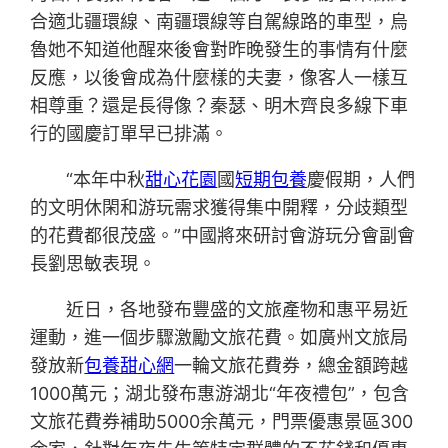
合適北疆環線、南疆環線等自駕線路的車型，烏
魯她不知道他醒來後會對昨晚發生的事情有什麼
反應，以後會成為什麼樣的夫妻，像客人一樣互
相尊重？還是長得像？秦瑟、明木齊良多線下車
行的國慶訂單早已排滿。
“本年中秋
甜心花園
國
短期包養
慶假期，人們
的文明休閑和游玩需求獲得集中開釋，分歧類型
的花費都很茂盛。”中國將來研討會游玩分會副會
長劉思敏表現。
近日，各地發布豐盛的文旅產物和惠平易近
運動，進一個步驟激勵文旅花費。如廣州文旅局
發放新
包養甜心網
一輪文旅花費券，總金額跨越
1000萬元；湖北發布惠游湖北“年夜禮包”，包含
文旅花費券補助5000余萬元，門票優惠景區300