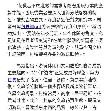
“花費者不竭進級的需求考驗著游玩行業的應
對才能，游玩從業者要深入懂得分歧客群的特
色，推動產物立異，深度發掘優質文明資本，周
全晉陞
包養網ppt
游玩體驗的深度和厚度。”程超
功指出，“要站在年夜游玩、年夜休閑的角度，充
足知足花費者深度游和‘在地化’體驗的新需求，深
化演藝、音樂節等與游玩的融會，器重夜間文旅
市場開闢，打造豐盛多彩的游玩體驗。”
馬力指出，游玩休閑和文明體驗相聯合成為
主要趨向，“詩”和“遠方”正完成更好聯絡，無力
包養
帶動了路況、住宿、餐飲、貿易等疾速恢
復。文旅部分將進一個步驟成長新產物新業態，
立異文旅場景，打造當局、商家、居平易近、花
費者共建、共治、共享的文旅花費生態，提倡文
明游玩，晉陞辦事東西的品質，繚繞少兒、青