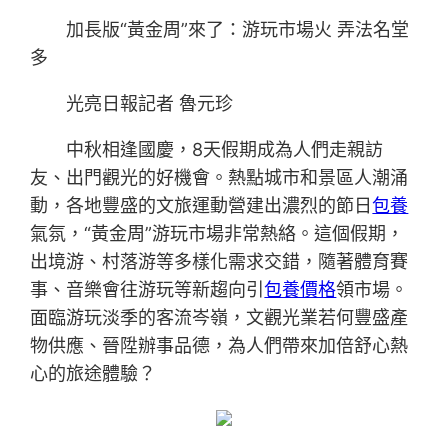
加長版“黃金周”來了：游玩市場火 弄法名堂
多
光亮日報記者 魯元珍
中秋相逢國慶，8天假期成為人們走親訪
友、出門觀光的好機會。熱點城市和景區人潮涌
動，各地豐盛的文旅運動營建出濃烈的節日
包養
氣氛，“黃金周”游玩市場非常熱絡。這個假期，
出境游、村落游等多樣化需求交錯，隨著體育賽
事、音樂會往游玩等新趨向引
包養價格
領市場。
面臨游玩淡季的客流岑嶺，文觀光業若何豐盛產
物供應、晉陞辦事品德，為人們帶來加倍舒心熱
心的旅途體驗？