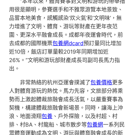
“本年以來，體育賽事對文明和游玩的帶舉措
用很是顯明，參賽選手和不雅眾游覽本地景致、
品嘗本地美食，感觸感染‘炊火氣’和‘文明味’，無
力增進了文明、體育、游玩等財產在更年夜范
圍、更深水平融會成長。成都年夜運會時代，前
去成都的國際機票
包養網dcard
預訂量同比增加
近10倍，飯店訂單量較2019年同期增加近
26%。”文明和游玩部財產成長司副司長馬力指
出。
非常熱絡的杭州亞運會撲滅了
包養價格
更多
人對體育游玩的熱忱。馬力先容，文旅部分將乘
勢而上激起體裁旅融會成長活氣，以嚴重賽事為
契機，構建體裁旅融會新場景。同時，讓海上沖
浪、地面滑翔
包養
、戶外探險，以及村超、村
排、村BA、村龍船、城市散步等
包養網
一系列民
眾體育運動成為文明、游玩與體育融會成長的新