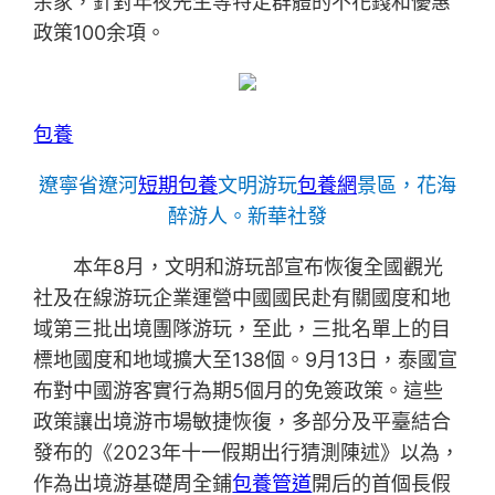
余家，針對年夜先生等特定群體的不花錢和優惠
政策100余項。
包養
遼寧省遼河
短期包養
文明游玩
包養網
景區，花海
醉游人。新華社發
本年8月，文明和游玩部宣布恢復全國觀光
社及在線游玩企業運營中國國民赴有關國度和地
域第三批出境團隊游玩，至此，三批名單上的目
標地國度和地域擴大至138個。9月13日，泰國宣
布對中國游客實行為期5個月的免簽政策。這些
政策讓出境游市場敏捷恢復，多部分及平臺結合
發布的《2023年十一假期出行猜測陳述》以為，
作為出境游基礎周全鋪
包養管道
開后的首個長假