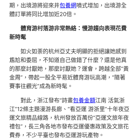
期，出境游將迎來井
包養網
噴式增加，出境游全
體訂單將同比增加近20倍。
體育游村落游非常熱絡：慢游趨向表現花費
新時髦
如火如荼的杭州亞丈夫明顯的拒絕讓她感到
尷尬和委屈，不知道自己做錯了什麼？還是他真
的那麼討厭她，那麼討厭她？運會，跨越全部“黃
金周”，帶起一股全平易近體育游玩高潮，“隨著
賽事往觀光”成為新時髦。
對此，浙江發布“詩畫
包養金額
江南 活氣浙
江”12條主題漫游長廊、“看亞運 游浙里”十年夜亞
運文旅精品線路，杭州發放百萬份“亞運文旅年夜
禮包”，長三角各地市發布亞運優惠政策及文旅花
費券，不少平臺也發布亞運游玩產物。