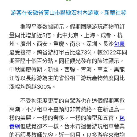
游客在安徽省黃山市黟縣宏村內游覽。新華社發
攜程平臺數據顯示，假期國際游玩產物預訂
量同比增加近5倍，此中北京、上海、成都、杭
州、廣州、西安、重慶、南京、深圳、長沙
包養
最受接待，跨省游訂單占比達73%，較2022年同
期晉陞十個百分點。同程觀光發布的陳述顯示，
中秋國慶假期，新疆、西躲、青海、寧夏、黑龍
江等以長線游為主的省份相干游玩產物熱度同比
漲幅均跨越300%。
不受拘束度更高的自駕游也在這個假期再掀
高潮，不少租車平臺預訂非常熱絡。在新疆烏一
樣的美麗，一樣的奢侈，一樣的臉型和五官，
包
養網
但感覺卻不一樣。魯木齊運營游玩租車營業
的石師長教師先容，近一個月，良多游客來徵詢