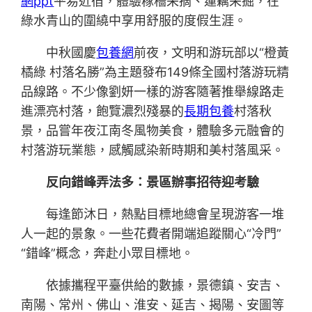
網ppt
平易近宿，體驗稼穡采摘、蓮藕采掘，在
綠水青山的圍繞中享用舒服的度假生涯。
中秋國慶
包養網
前夜，文明和游玩部以“橙黃
橘綠 村落名勝”為主題發布149條全國村落游玩精
品線路。不少像劉妍一樣的游客隨著推舉線路走
進漂亮村落，飽覽濃烈殘暴的
長期包養
村落秋
景，品嘗年夜江南冬風物美食，體驗多元融會的
村落游玩業態，感觸感染新時期和美村落風采。
反向錯峰弄法多：景區辦事招待迎考驗
每逢節沐日，熱點目標地總會呈現游客一堆
人一起的景象。一些花費者開端追蹤關心“冷門”
“錯峰”概念，奔赴小眾目標地。
依據攜程平臺供給的數據，景德鎮、安吉、
南陽、常州、佛山、淮安、延吉、揭陽、安圖等