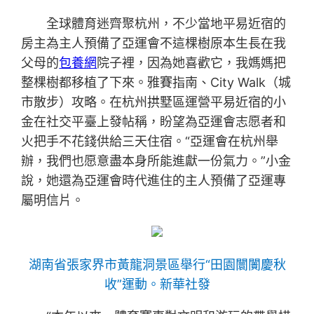
全球體育迷齊聚杭州，不少當地平易近宿的
房主為主人預備了亞運會不這棵樹原本生長在我
父母的
包養網
院子裡，因為她喜歡它，我媽媽把
整棵樹都移植了下來。雅賽指南、City Walk（城
市散步）攻略。在杭州拱墅區運營平易近宿的小
金在社交平臺上發帖稱，盼望為亞運會志愿者和
火把手不花錢供給三天住宿。“亞運會在杭州舉
辦，我們也愿意盡本身所能進獻一份氣力。”小金
說，她還為亞運會時代進住的主人預備了亞運專
屬明信片。
湖南省張家界市黃龍洞景區舉行“田園闤闠慶秋
收”運動。新華社發