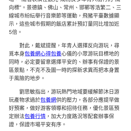
向標”。景德鎮、佛山、常州、邯鄲等浩繁二、三
線城市紛紜舉行音樂節等運動，飛豬平臺數據顯
示，這些城市假期的飯店累計預訂量同比增加近
5倍。
對此，戴斌提醒，年青人選擇反向游玩，尋
覓本身
包養網心得
包養
心儀的小眾游玩目標地的
同時，必定要留意選擇平安的、辦事有保證的景
區景點，不克不及圖一時的探新求異而把本身置
于風險的地步。
劉思敏指出，游玩熱門地域要緩解節沐日游
玩產物求過於
包養網
供的壓力，各部分應提早做
好預案，做好游客領導和招待任務，優化景區預
定辦法
包養行情
，加大力度路況等配套辦事保
證，保證市場平安有序。