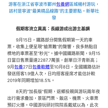
游客在浙江省寧波市鄞州
包養網
區城楊村游玩，
該村是寧波“最美精品線路”的主要節點。新華社
發
假期客流立異高：長線游成出游主基調
9月15日，鐵路部分開售假期第一天的車
票，收集上便呈現“搶票難”的聲響，良多熱點目
標地的車票甚至“秒光”。據中國鐵路新聞，9月15
日當日售票量達2287.7萬張，創單日汗青新高；
9月
包養
27日
包養軟體
至10月8日，全國鐵路估計
發送搭客1.9億人次，日均搭客座席才能估計較
2019年同期增加18.5%。
8天的“加長版”假期，返鄉投親與游玩兩年夜
出行需求疊加，景區門票、飯店、機票、火車票
預訂火爆。中國游玩研討院院長戴斌以為，此次