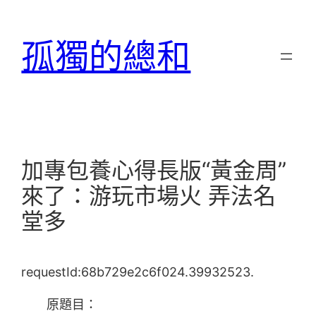
跳
至
孤獨的總和
主
要
內
容
加專包養心得長版“黃金周”
來了：游玩市場火 弄法名
堂多
requestId:68b729e2c6f024.39932523.
原題目：