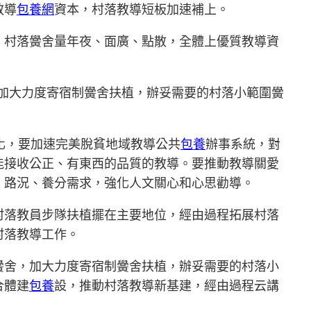
教導
包養網
資本，村落教導短板加速補上。
，村落黌舍量年夜、面廣、點散，全體上優質教導資
加大力度寄宿制黌舍扶植，辦妥需要的村落小範圍黌
緻化，要加速完美脫貧地域教導公共
包養
辦事系統，對
能接收公正、有東西的品質的教導。要推動教導關愛
、路況、養分需求，強化人文關心和心思勸導。
村落教員步隊扶植擺在主要地位，經由過程拓展村落
村落教導工作。
黌舍，加大力度寄宿制黌舍扶植，辦妥需要的村落小
合體建
包養
設，推動村落教導新基建，經由過程云講