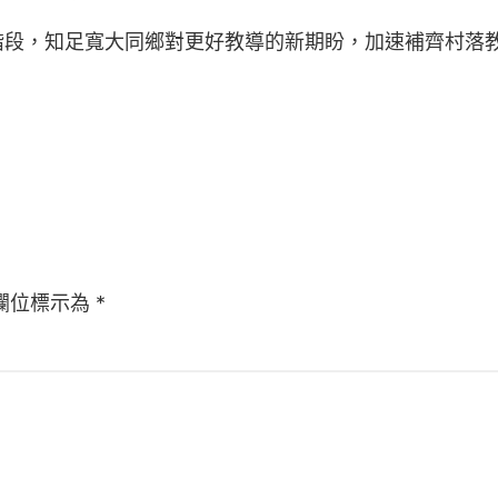
階段，知足寬大同鄉對更好教導的新期盼，加速補齊村落
欄位標示為
*