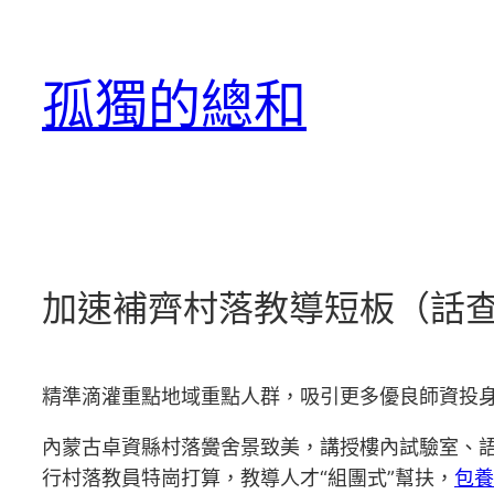
跳
至
孤獨的總和
主
要
內
容
加速補齊村落教導短板（話查
精準滴灌重點地域重點人群，吸引更多優良師資投
內蒙古卓資縣村落黌舍景致美，講授樓內試驗室、
行村落教員特崗打算，教導人才“組團式”幫扶，
包養