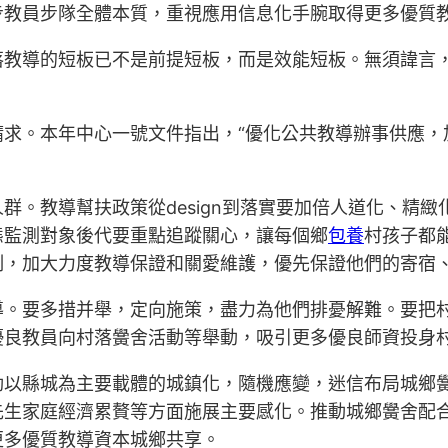
步教員步隊全體本質，重視應用信息化手腕取得更多優質
落教導的短板已不是前提短板，而是效能短板。無須諱言
請求。本年中心一號文件指出，“優化公共教導辦事供應，
群。教導幫扶政策從design到落實要加倍人道化、精
態監測對象後代要重點追蹤關心，讓每個鄉
包養
村孩子都
制，加大力度教導保證和關愛維護，優先保證他們的寄宿
導。要多措并舉，定向施策，盡力為他們排憂解難。要把
優良教員向村落黌舍活動等舉動，吸引更多優良師資投身
動以縣城為主要載體的城鎮化，隨機應變，迷信布局城鄉
先生家庭經濟累贅等方面施展主要感化。推動城鄉黌舍配
更多優質教導資本城鄉共享。