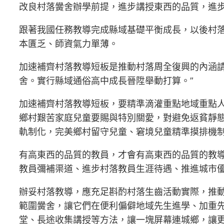
改良村落黌舍辦學前提，進步講授東西的品質，進
跟著我國任務教導完成縣域基礎平衡成長，以後村
本匱乏、師資氣力單薄。
加速補齊村落教導短板是推動村落周全復興的內涵
舍。實行縣域通俗高中成長晉陞舉動打算。”
加速補齊村落教導短板，要精準滴灌重點地域重點人
鄉村艱苦家庭兒童要賜與特別關愛，對避免返貧靜
軌制化，完美鄉村留守兒童、窘境兒童精準摸排機
有高東西的品質的教員，才會有高東西的品質的教
教員彌補渠道、進步村落教員生涯待遇、推進城市
辦妥村落教導，應充足斟酌村落生齒活動實際，推
範圍黌舍，讓它們在便利偏僻地域先生進學、加重
堂、長途收集講授等方法，讓一塊屏幕連城鄉，讓