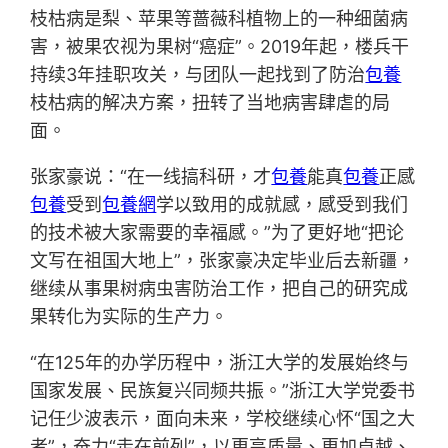
枝枯病是梨、苹果等蔷薇科植物上的一种细菌病
害，被果农视为果树“癌症”。2019年起，楼兵干
持续3年挂职攻关，与团队一起找到了防治
包養
枝枯病的解决方案，扭转了当地病害肆虐的局
面。
张家豪说：“在一线搞科研，才
包養
能真
包養
正感
包養
受到
包養網
学以致用的成就感，感受到我们
的技术被大家需要的幸福感。”为了更好地“把论
文写在祖国大地上”，张家豪决定毕业后去新疆，
继续从事果树病虫害防治工作，把自己的研究成
果转化为实际的生产力。
“在125年的办学历程中，浙江大学的发展始终与
国家发展、民族复兴同频共振。”浙江大学党委书
记任少波表示，面向未来，学校继续心怀“国之大
者”，奋力“走在前列”，以更高质量、更加卓越、