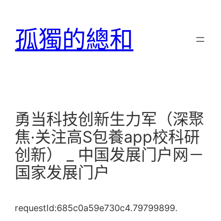
跳
至
孤獨的總和
主
要
內
容
勇当科技创新生力军（深聚
焦·关注高S包養app校科研
创新） _ 中国发展门户网－
国家发展门户
requestId:685c0a59e730c4.79799899.