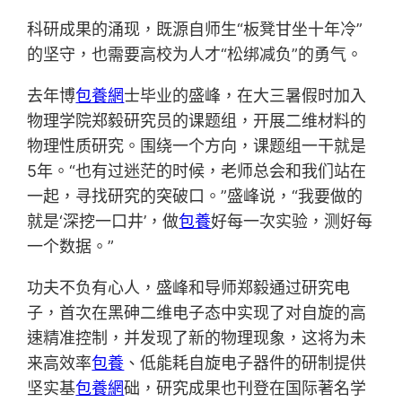
科研成果的涌现，既源自师生“板凳甘坐十年冷”
的坚守，也需要高校为人才“松绑减负”的勇气。
去年博
包養網
士毕业的盛峰，在大三暑假时加入
物理学院郑毅研究员的课题组，开展二维材料的
物理性质研究。围绕一个方向，课题组一干就是
5年。“也有过迷茫的时候，老师总会和我们站在
一起，寻找研究的突破口。”盛峰说，“我要做的
就是‘深挖一口井’，做
包養
好每一次实验，测好每
一个数据。”
功夫不负有心人，盛峰和导师郑毅通过研究电
子，首次在黑砷二维电子态中实现了对自旋的高
速精准控制，并发现了新的物理现象，这将为未
来高效率
包養
、低能耗自旋电子器件的研制提供
坚实基
包養網
础，研究成果也刊登在国际著名学