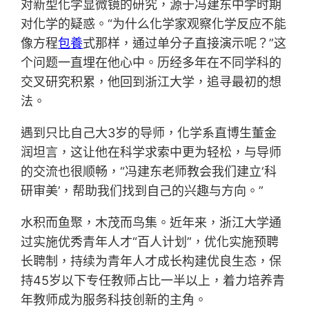
对新型化学显微镜的研究，源于冯建东中学时期
对化学的疑惑。“为什么化学家观察化学反应不能
像方程
包養
式那样，通过单分子直接演示呢？”这
个问题一直埋在他心中。历经多年在不同学科的
交叉研究积累，他回到浙江大学，追寻最初的想
法。
遇到只比自己大3岁的导师，化学系直博生董金
润坦言，这让他在科学求索中更为轻松，与导师
的交流也很顺畅，“冯建东老师教会我们建立‘科
研审美’，帮助我们找到自己的兴趣与方向。”
水积而鱼聚，木茂而鸟集。近年来，浙江大学通
过实施优秀青年人才“百人计划”，优化实施预聘
长聘制，持续为青年人才成长构建优良生态，保
持45岁以下专任教师占比一半以上，着力培养青
年教师成为服务科技创新的主角。