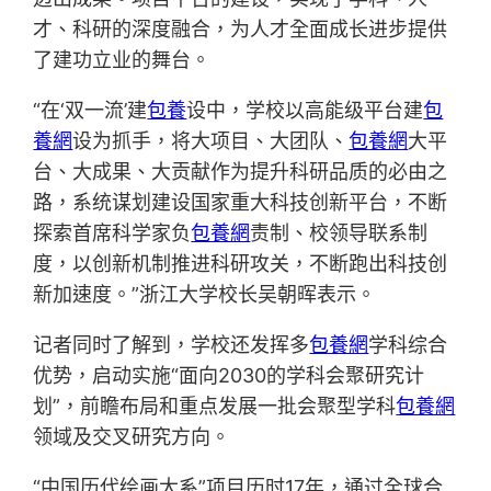
才、科研的深度融合，为人才全面成长进步提供
了建功立业的舞台。
“在‘双一流’建
包養
设中，学校以高能级平台建
包
養網
设为抓手，将大项目、大团队、
包養網
大平
台、大成果、大贡献作为提升科研品质的必由之
路，系统谋划建设国家重大科技创新平台，不断
探索首席科学家负
包養網
责制、校领导联系制
度，以创新机制推进科研攻关，不断跑出科技创
新加速度。”浙江大学校长吴朝晖表示。
记者同时了解到，学校还发挥多
包養網
学科综合
优势，启动实施“面向2030的学科会聚研究计
划”，前瞻布局和重点发展一批会聚型学科
包養網
领域及交叉研究方向。
“中国历代绘画大系”项目历时17年，通过全球合