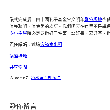
儀式完成后，由中國孔子基金會文明年
聚會場地
夜
湊集聰明、湊集愛的處所。我們明天在這里不是講
學
小樹屋
時必定要做好三件事：讀好書、寫好字、
責任編輯：姚遠
會議室出租
講座場地
共享空間
admin
2025 年 3 月 26 日
發佈留言