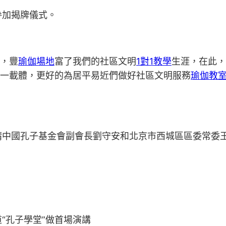
參加揭牌儀式。
海，豐
瑜伽場地
富了我們的社區文明
1對1教學
生涯，在此，
這一載體，更好的為居平易近們做好社區文明服務
瑜伽教
請中國孔子基金會副會長劉守安和北京市西城區區委常委
“孔子學堂”做首場演講