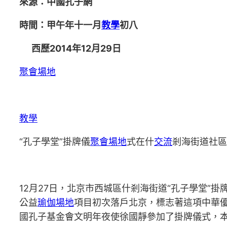
來源：中國孔子網
時間：甲午年十一月
教學
初八
西歷2014年12月29日
聚會場地
教學
“孔子學堂”掛牌儀
聚會場地
式在什
交流
剎海街道社區
12月27日，北京市西城區什剎海街道“孔子學堂”
公益
瑜伽場地
項目初次落戶北京，標志著這項中華
國孔子基金會文明年夜使徐國靜參加了掛牌儀式，