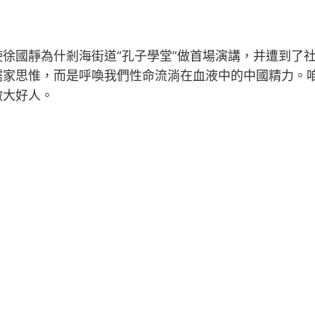
使徐國靜為什剎海街道“孔子學堂”做首場演講，并遭到了社
儒家思惟，而是呼喚我們性命流淌在血液中的中國精力。
做大好人。