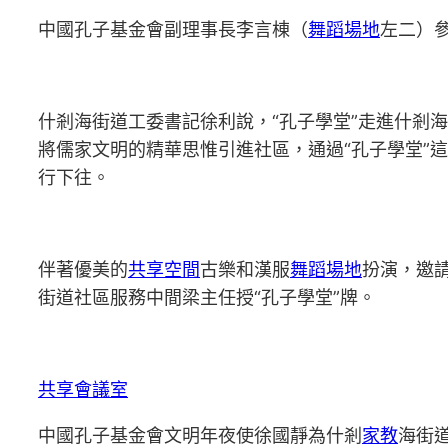
中國孔子基金會副理事長李言棟（
舞蹈場地
左二）
什剎海街道工委書記徐利說，“孔子學堂”走進什剎
將儒家文明的精華思惟引進社區，通過“孔子學堂”
行下往。
伴著優美的
共享空間
古樂和漢服
舞蹈場地
扮演，邀
街道社區服務中間梁主任授“孔子學堂”牌。
共享會議室
中國孔子基金會文明年夜使徐國靜為什剎
家教
海街道