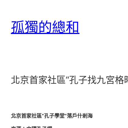
跳
至
孤獨的總和
主
要
內
容
北京首家社區“孔子找九宮格
北京首家社區“孔子學堂”落戶什剎海