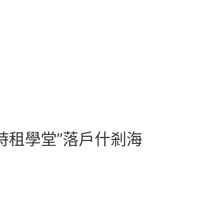
時租學堂”落戶什剎海