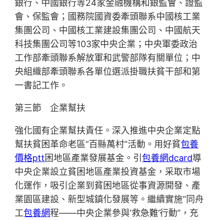
銀行、中國銀行等24家金融機構和銀監會、證監
會、保監會；國務院國資委牽頭聯系中國核工業
集團公司、中國核工業建設集團公司、中國航天
科技集團公司等103家中央企業；中央軍委政治
工作部牽頭聯系解放軍和武警部隊有關單位；中
央組織部牽頭聯系各單位選派掛職扶貧干部和第
一書記工作。
第三節 企業幫扶
強化國有企業幫扶責任。深入推進中央企業定點
幫扶貧困革命老區“百縣萬村”活動。用好貧
包養
價格ptt
困地區產業發展基金。引
包養網dcard
導
中央企業設立貧困地區產業投資基金，采取市場
化運作，吸引企業到貧困地區從事資源開發、產
業園區建設、新型城鎮化發展等。繼續實施“同舟
工
包養網
程——中央企業參與‘救急難’行動”，充