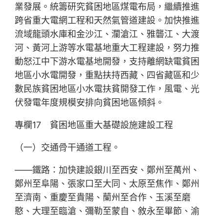
業發展。統籌研究貧困地區煤電布局，繼續推進
跨省重大電網工程和天然氣管道建設。加快推進
流域龍頭水庫和金沙江、瀾滄江、雅礱江、大渡
河、黃河上游等水電基地重大工程建設，努力推
動怒江中下游水電基地開發，支持離網缺電貧困
地區小水電開發，重點扶持西藏、四省藏區和少
數民族貧困地區小水電扶貧開發工作，風電、光
伏發電年度規模安排向貧困地區傾斜。
專欄17 貧困地區重大基礎設施建設工程
（一）交通骨干通道工程。
——鐵路：加快建設銀川至西安、鄭州至萬州、
鄭州至阜陽、張家口至大同、太原至焦作、鄭州
至濟南、重慶至貴陽、蘭州至合作、玉溪至磨
憨、大理至臨滄、彌勒至蒙自、敘永至畢節、渝