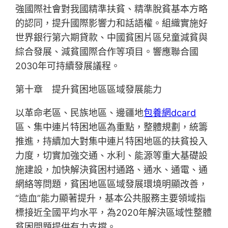
強國際社會對我國精準扶貧、精準脫貧基本方略
的認同，提升國際影響力和話語權。組織實施好
世界銀行第六期貸款、中國貧困片區兒童減貧與
綜合發展、減貧國際合作等項目。響應聯合國
2030年可持續發展議程。
第十章 提升貧困地區區域發展能力
以革命老區、民族地區、邊疆地
包養網dcard
區、集中連片特困地區為重點，整體規劃，統籌
推進，持續加大對集中連片特困地區的扶貧投入
力度，切實加強交通、水利、能源等重大基礎設
施建設，加快解決貧困村通路、通水、通電、通
網絡等問題，貧困地區區域發展環境明顯改善，
“造血”能力顯著提升，基本公共服務主要領域指
標接近全國平均水平，為2020年解決區域性整體
貧困問題提供有力支撐。