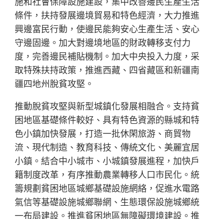
施和社會保障設施建設，集中改善邊民生產生活
條件，扶持發展邊境貿易和特色經濟，大力推進
興邊富民行動，使邊民能夠安心生產生活、安心
守邊固邊。加大對邊境地區的財政轉移支付力
度，完善邊民補貼機制。加大中央投入力度，采
取特殊扶持政策，推進西藏、四省藏區和新疆南
疆四地州脫貧攻堅。
推動脫貧攻堅與新型城鎮化發展相融合。支持貧
困地區基礎條件較好、具有特色資源的縣城和特
色小鎮加快發展，打造一批休閑旅游、商貿物
流、現代制造、教育科技、傳統文化、美麗宜居
小鎮。結合中小城市、小城鎮發展進程，加快戶
籍制度改革，有序推動農業轉移人口市民化。統
籌規劃貧困地區城鄉基礎設施網絡，促進水電路
氣信等基礎設施城鄉聯網、生態環保設施城鄉統
一布局建設。推進貧困地區無障礙環境建設。推