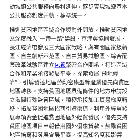
動城鎮公共服務向農村延伸，逐步實現城鄉基本
公共服務制度并軌、標準統一。
推進貧困地區區域合作與對外開放。推動貧困地
區深度融入“一帶一路”建設、京津冀協同發展、
長江經濟帶發展三大國家戰略，與有關國家級新
區、自主創新示范區、自由貿易試驗區、綜合配
套改革試驗區建立
包養
緊密合作關系，打造區域
合作和產業承接發展平臺，探索發展“飛地經
濟”，引導發達地區勞動密集型等產業優先向貧困
地區轉移。支持貧困地區具備條件的地方申請設
立海關特殊監管區域，積極承接加工貿易梯度轉
移。拓展貧困地區招商引資渠道，利用外經貿發
展專項資金促進貧困地區外經貿發展，優先支持
貧困地區項目申報借用國外優惠貸款。鼓勵貧困
地區培育和發展會展平臺，提高知名度和影響