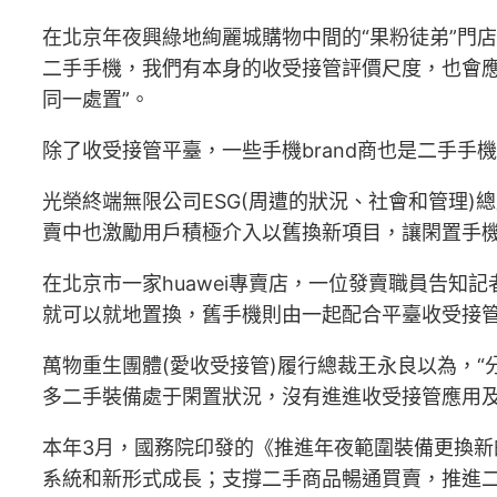
在北京年夜興綠地絢麗城購物中間的“果粉徒弟”門店
二手手機，我們有本身的收受接管評價尺度，也會
同一處置”。
除了收受接管平臺，一些手機brand商也是二手
光榮終端無限公司ESG(周遭的狀況、社會和管理)
賣中也激勵用戶積極介入以舊換新項目，讓閑置手機
在北京市一家huawei專賣店，一位發賣職員告
就可以就地置換，舊手機則由一起配合平臺收受接
萬物重生團體(愛收受接管)履行總裁王永良以為，
多二手裝備處于閑置狀況，沒有進進收受接管應用及
本年3月，國務院印發的《推進年夜範圍裝備更換新
系統和新形式成長；支撐二手商品暢通買賣，推進