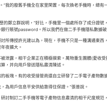
。“我的廢舊手機全在家里閑置，每次換老手機時，總有
歷的鄭立群說明，“好比，手機里一個處所存了成分證號
行賬號password。所以我們在做二手手機隱私數據
研討所傳授許光建以為，現在，手機不只是一種溝通東西
很年夜擴大。
被泄露，相干企業正在積極摸索。萬物重生團體(愛收受
清算，并向用戶發送隱私肅清陳述。
清的板塊。有的收受接管商還自立研發了二手電子產物數
洗，為用戶信息平安供給靠得住保證。”張普說。
，研討制訂二手手機等電子產物信息肅清的相干尺度規范