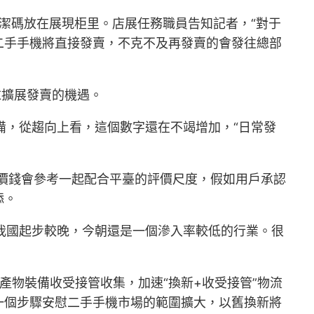
整潔碼放在展現柜里。店展任務職員告知記者，“對于
二手手機將直接發賣，不克不及再發賣的會發往總部
求擴展發賣的機遇。
裝備，從趨向上看，這個數字還在不竭增加，“日常發
管價錢會參考一起配合平臺的評價尺度，假如用戶承認
添。
在我國起步較晚，今朝還是一個滲入率較低的行業。很
產物裝備收受接管收集，加速“換新+收受接管”物流
一個步驟安慰二手手機市場的範圍擴大，以舊換新將