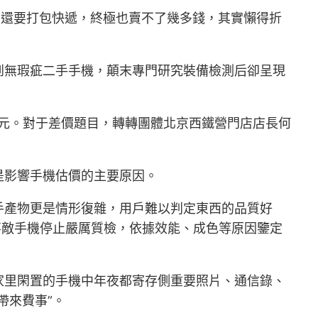
賣還要打包快遞，終極也賣不了幾多錢，其實懶得折
到無瑕疵二手手機，顛末專門研究裝備檢測后卻呈現
5元。對于差價題目，轉轉團體北京西鐵營門店店長何
是影響手機估價的主要原因。
手產物更是情形復雜，用戶難以判定東西的品質好
事敵手機停止嚴厲質檢，依據效能、成色等原因鑒定
家里閑置的手機中年夜都寄存側重要照片、通信錄、
帶來費事”。