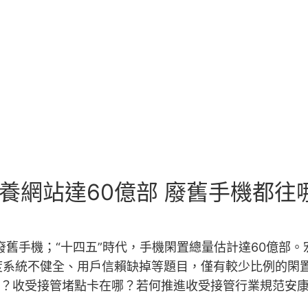
養網站達60億部 廢舊手機都往
廢舊手機；“十四五”時代，手機閑置總量估計達60億部
度系統不健全、用戶信賴缺掉等題目，僅有較少比例的閑
了？收受接管堵點卡在哪？若何推進收受接管行業規范安