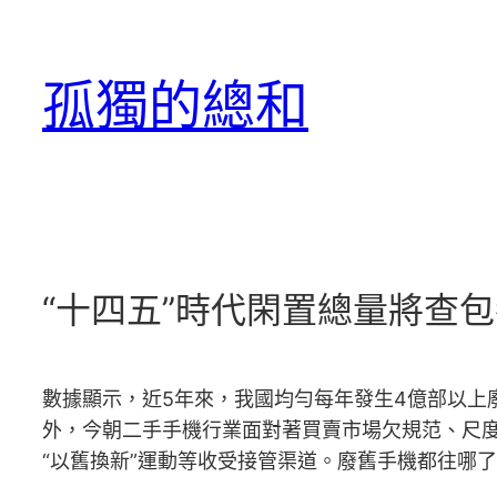
跳
至
孤獨的總和
主
要
內
容
“十四五”時代閑置總量將查包
數據顯示，近5年來，我國均勻每年發生4億部以上
外，今朝二手手機行業面對著買賣市場欠規范、尺
“以舊換新”運動等收受接管渠道。廢舊手機都往哪