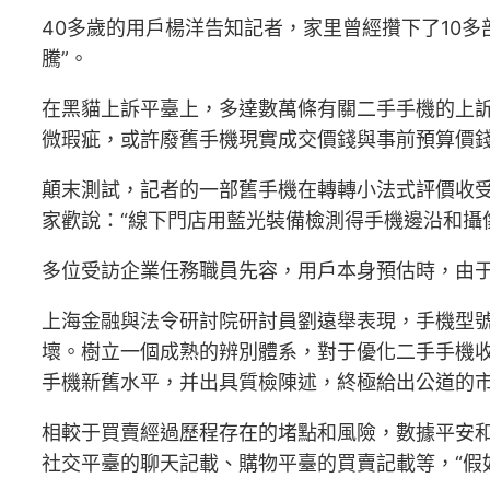
40多歲的用戶楊洋告知記者，家里曾經攢下了10
騰”。
在黑貓上訴平臺上，多達數萬條有關二手手機的上
微瑕疵，或許廢舊手機現實成交價錢與事前預算價
顛末測試，記者的一部舊手機在轉轉小法式評價收受
家歡說：“線下門店用藍光裝備檢測得手機邊沿和攝
多位受訪企業任務職員先容，用戶本身預估時，由
上海金融與法令研討院研討員劉遠舉表現，手機型
壞。樹立一個成熟的辨別體系，對于優化二手手機收
手機新舊水平，并出具質檢陳述，終極給出公道的
相較于買賣經過歷程存在的堵點和風險，數據平安
社交平臺的聊天記載、購物平臺的買賣記載等，“假