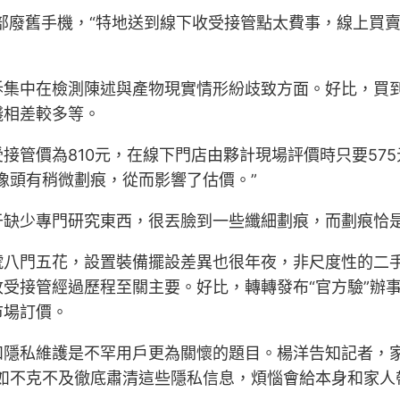
多部廢舊手機，“特地送到線下收受接管點太費事，線上買
訴集中在檢測陳述與產物現實情形紛歧致方面。好比，買
錢相差較多等。
接管價為810元，在線下門店由夥計現場評價時只要57
像頭有稍微劃痕，從而影響了估價。”
于缺少專門研究東西，很丟臉到一些纖細劃痕，而劃痕恰
號八門五花，設置裝備擺設差異也很年夜，非尺度性的二
受接管經過歷程至關主要。好比，轉轉發布“官方驗”辦
市場訂價。
和隱私維護是不罕用戶更為關懷的題目。楊洋告知記者，
如不克不及徹底肅清這些隱私信息，煩惱會給本身和家人