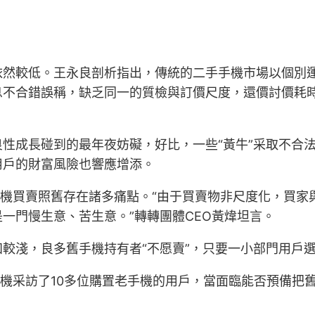
依然較低。王永良剖析指出，傳統的二手手機市場以個別
息不合錯誤稱，缺乏同一的質檢與訂價尺度，還價討價耗
性成長碰到的最年夜妨礙，好比，一些“黃牛”采取不合
用戶的財富風險也響應增添。
手機買賣照舊存在諸多痛點。“由于買賣物非尺度化，買
一門慢生意、苦生意。”轉轉團體CEO黃煒坦言。
較淺，良多舊手機持有者“不愿賣”，只要一小部門用戶
店隨機采訪了10多位購置老手機的用戶，當面臨能否預備