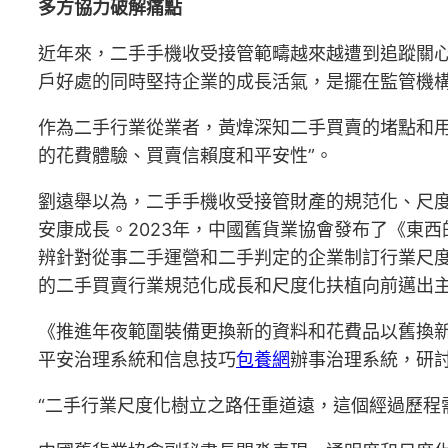
多方協力破解痛點
近年來，二手手機收受接管範疇越來越遭到追蹤關
戶好處的同時堅持企業的成長活氣，是擺在監管機
作為二手行業從業者，黃煒深知二手買賣的堵點和
的花費體驗、買賣信賴度和平安性”。
劉遠舉以為，二手手機收受接管財產的規范化、尺
安康成長。2023年，中國舊貨業協會發布了《東西
辨針對從事二手運營和二手判定的企業制訂行業尺度
的二手買賣行業規范化成長和尺度化扶植向前邁出
《推進年夜範圍裝備更換新的資料和花費品以舊換
平安治理系統和信息技巧
包養網
辦事治理系統，研
“二手行業尺度化樹立之路任重道遠，這個經過歷程