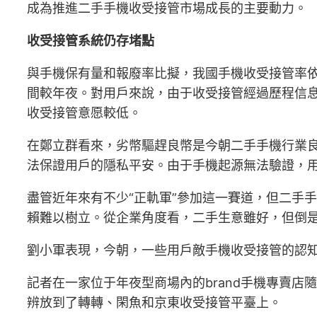
成為推進二手手機收受接管市場成長的主要動力。
收受接管系統仍存堵點
與手機保有量和報廢率比擬，我國手機收受接管率
間較年夜。對用戶來說，由于收受接管經過歷程信
收受接管意愿較低。
在鄭立群看來，劣幣驅趕良幣是今朝二手手機行業良
法保證用戶的隱私平安。由于手機起源無法驗證，
盡管近年來有不少“正軌軍”參加這一賽道，但二手
賴難以樹立。從企業角度看，二手生意雖好，但倒是
劉小軍表現，今朝，一些用戶敵手機收受接管的認知
記者在一家位于年夜型商場內的brand手機專賣
辨放到了轉轉、閑魚和京東收受接管平臺上。