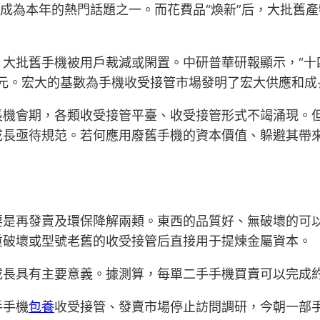
新成為本年的熱門話題之一。而花費品“煥新”后，大批舊
大批舊手機被用戶裁減或閑置。中研普華研報顯示，“十四
億元。宏大的基數為手機收受接管市場發明了宏大供應和成
長機會期，各類收受接管平臺、收受接管形式不竭涌現。
成長亟待規范。若何應用廢舊手機的資本價值、躲避其帶
要是再發賣及環保降解兩類。東西的品質好、無破壞的可
重破壞或型號老舊的收受接管后直接用于提煉金屬資本。
長具有主要意義。據測算，每單二手手機買賣可以完成約
手手機
包養
收受接管、發賣市場停止訪問調研，今朝一部手