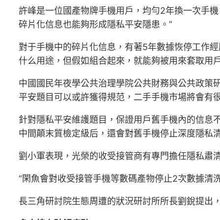
許峰是一位國產物牌手機用戶，均勻2年換一次手機
碎片化信息也能夠形成隱私平安隱患。”
對于手機中的碎片化信息，有著5年數據恢停工作經
什么用途，但假如組合起來，就能夠被用來套取用戶銀
中國國民年夜學公共治理學院公共財務與公共政策
平安題目可以或許獲得規范，二手手機市場將會有
針對隱私平安維護題目，保證用戶舊手機內的信息不
中間顛末質檢定級后，還會對舊手機停止深度隱私
劉小軍表現，光榮的收受接管商有專門擔任隱私肅
“閑魚會對收受接管手機等數碼產物停止2次數據清
長三角研討院生態周遭的狀況研討所所長劉銳提出