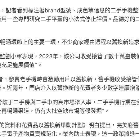
，記者看到標注著brand型號、成色等信息的二手手機
應用一些專門研究二手平臺的小法式停止評價。品德好的
手機暢通環節上的主要一環，不少商家經由過程以舊換新追
總監劉小軍表現，2023年，該公司收受接管了數十萬臺
充足施展價值”。
知記者，發賣老手機時會激勵用戶以舊換新，舊手機收受接
管。近兩年，門店介入以舊換新的花費者多少數字連續增
“分歧于二手房與二手車的高市場滲入率，二手手機行業
再暢通渠道，仍有大批空缺市場等候發掘”。
的資料和花費品以舊換新舉動計劃》明白提出，完美廢舊
二手電子產物買賣規范化。業內助士表現，這一政策將進