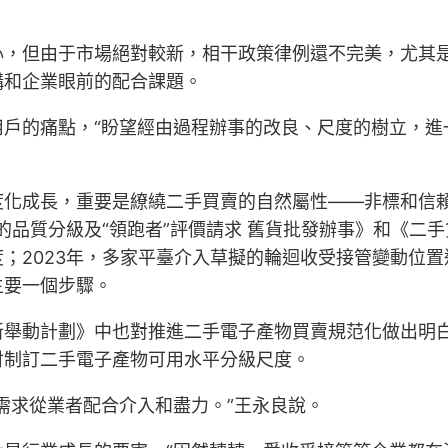
心，但由于市場絕對較新，相干政策律例還不完美，尤其
構和企業眼前的配合課題。
用戶的痛點，“盼望經由過程辦事的改良、尺度的樹立，進
度化成長，重要是繚繞二手買賣的自然屬性——非標和信
的品質分級及“領跑者”評價請求 舊貨批發辦事》和《二
；2023年，多家平臺介入草擬的輪迴收受接管變動位
主要一個步驟。
新舉動計劃》中也對推進二手電子產物買賣規范化做出明
討制訂二手電子產物可用水平分級尺度。
需求從業者配合介入和盡力。”王永良說。