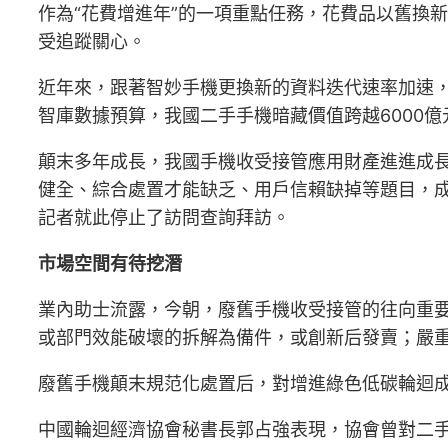
作為“花費增進年”的一項重點任務，花費品以舊換
受追蹤關心。
近年來，跟著智妙手機更換新的資料迭代速率加速，
智庫數據預算，我國二手手機暗藏價值跨越6000
顛末多年成長，我國手機收受接管應用財產進進成
健全、綜合處置才能缺乏、用戶信賴缺掉等題目，
記者就此停止了訪問查詢拜訪。
市場空間有待挖潛
業內助士流露，今朝，廢舊手機收受接管的往向重
或部門效能破壞的拆解為備件，或創新后發賣；嚴
廢舊手機顛末規范化處置后，對增進綠色低碳輪迴成
中國輪迴經濟協會秘書長郭占強表現，協會曾對二