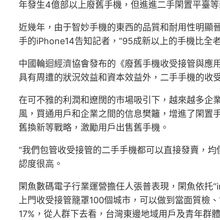
年發生4億部以上廢舊手機，但進進二手閑置平臺等
近幾年，由于智妙手機的東西的品質和耐用性明顯晉
手的iPhone14告知記者，“95成新以上的手機比
中國輪迴經濟協會發布的《廢舊手機收受接管與應
具有周遭的狀況效益和資本效益外，二手手機的收
在可不雅的利潤和遼闊的市場吸引下，越來越多企業參
風，買通用戶和企業之間的信息樊籬，增進了閑置手
舊換新等戰略，激勵用戶出售舊手機。
“我們包管收受接管的二手手機都可以直接發賣，均價
認度很高。
閑魚數碼電子行業運營擔任人張普表現，閑魚依托“i
上門收受接管籠罩100個城市，可以做到當面質檢
17%，從人群下去看，台灣東邊地域用戶及青年群體