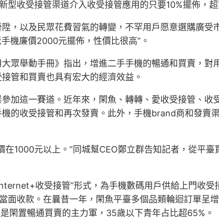
新型收受接管渠道介入收受接管應用的只要10%擺佈，
陞，以及民眾花費習氣的轉變，不罕用戶愿意選購廣受市場
全老手機廉價2000元擺佈，性價比很高”。
用大眾舉動手冊》指出，增進二手手機的暢通和買賣，對
受接管和買賣也具有宏大的經濟效益。
加這一賽道。近年來，閑魚、轉轉、愛收受接管、收受接管
機的收受接管和再次發賣。此外，手機brand商和發賣
在1000元以上。”同城幫CEO鄭立群告知記者，從平
nternet+收受接管”形式，為手機數碼用戶供給上門
、當面收款。在曩昔一年，閑魚平臺多個品類輪迴訂單呈
是閑置暢通買賣的主力軍，35歲以下青年占比超65%。