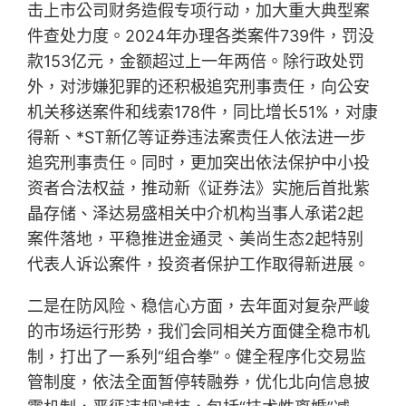
击上市公司财务造假专项行动，加大重大典型案
件查处力度。2024年办理各类案件739件，罚没
款153亿元，金额超过上一年两倍。除行政处罚
外，对涉嫌犯罪的还积极追究刑事责任，向公安
机关移送案件和线索178件，同比增长51%，对康
得新、*ST新亿等证券违法案责任人依法进一步
追究刑事责任。同时，更加突出依法保护中小投
资者合法权益，推动新《证券法》实施后首批紫
晶存储、泽达易盛相关中介机构当事人承诺2起
案件落地，平稳推进金通灵、美尚生态2起特别
代表人诉讼案件，投资者保护工作取得新进展。
二是在防风险、稳信心方面，去年面对复杂严峻
的市场运行形势，我们会同相关方面健全稳市机
制，打出了一系列“组合拳”。健全程序化交易监
管制度，依法全面暂停转融券，优化北向信息披