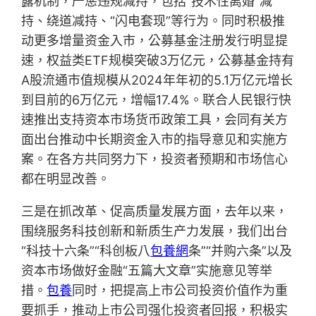
露机制，严惩违规减持，包括“技术性离婚”减
持、绕道减持、“闪电套现”等行为。同时积极推
动更多增量资金入市，公募基金注册发行明显提
速，权益类ETF规模突破3万亿元，公募基金持有
A股流通市值规模从2024年年初的5.1万亿元增长
到目前的6万亿元，增幅17.4%。联合人民银行快
速推出支持资本市场货币政策工具，会同有关方
面出台推动中长期资金入市的指导意见和实施方
案。在各方共同努力下，投资者预期和市场信心
都在明显改善。
三是在抓改革、促高质量发展方面，去年以来，
围绕服务科技创新和新质生产力发展，我们出台
“科技十六条”“科创板八
包養網
条”“并购六条”以及
资本市场做好金融“五篇大文章”实施意见等举
措。
包養
同时，把提高上市公司投资价值作为重
要抓手，推动上市公司强化投资者回报，积极实