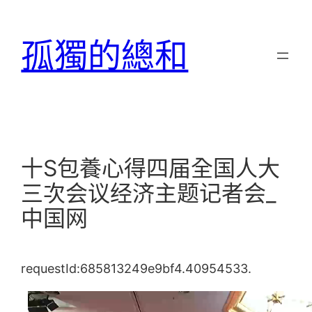
跳
至
孤獨的總和
主
要
內
容
十S包養心得四届全国人大
三次会议经济主题记者会_
中国网
requestId:685813249e9bf4.40954533.