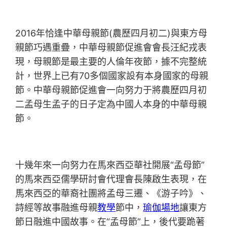
2016年恰逢中華母親節(農歷四月初二)與東方母
親節巧遇重疊，中華母親節促進會會長汪紀戎表
現，母親節是最主要的人倫年夜節，據不完整統
計，世界上已有70多個國家設有本身國家的母親
節。中華母親節促進會一向努力于將農歷四月初
二孟母生孟子的日子定為中國人本身的中華母親
節。
十幾年來一向努力在馬來西亞華社開展“孟母節”
的馬來西亞儒學研討會代理會長陳啟生表現，在
馬來西亞的華裔社團將孟母三遷、《游子吟》、
詩經等故事融進母親
教學
節中，
瑜伽場地
讓東方
節日融進中國故事。在“孟母節”上，後代要跪著