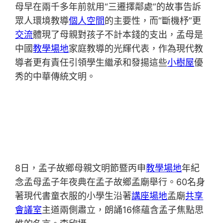
母早在兩千多年前就用“三遷擇鄰處”的故事告訴
眾人環境教導
個人空間
的主要性，而“斷機杼”更
交流
體現了母親對孩子不計本錢的支出，孟母是
中國
教學場地
家庭教導的光輝代表，作為現代教
導者更有責任引領學生繼承和發揚這些
小樹屋
優
秀的中華傳統文明。
8日，孟子故鄉母親文明節暨丙申
教學場地
年紀
念孟母孟子年夜典在孟子故鄉孟廟舉行。60名身
著現代書童衣服的小學生沿著
講座場地
孟廟
共享
會議室
主道兩側肅立，朗誦16條蘊含孟子焦點思