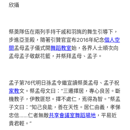
欣攝
祭奠隊伍在兩列手持干戚和羽旄的舞生引導下，
步進亞圣殿，隨著引贊官宣布2016年紀念
個人空
間
孟母孟子儀式開
舞蹈教室
始，各界人士順次向
孟母孟子敬獻花籃，并祭拜孟母、孟子。
孟子第76代明日孫孟令繼宣讀祭奠孟母、孟子祝
家教
文。祭孟母文曰：“三遷擇居，專心良苦。斷
機教子，伊教匪怒。擇不處仁，焉得為智。”祭孟
子文曰：“知己良能，善在天性。居仁由義，孝悌
忠信……仁者無敵
共享會議室
舞蹈場地
，平易近
貴君輕。”