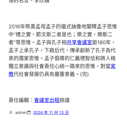
惟的名言。李欣攝
2016年祭奠孟母孟子的儀式抽像地闡釋孟子思惟
中“禮之實，節文斯二者是也；樂之實，樂斯二
者”等思惟。孟子與孔子相
共享會議室
距180年，
孟子上承孔子，下啟后代，傳承創新了孔子為代
表的儒家思惟。孟子倡導的仁義禮智信和將人格
獨立意識與社會責任心統一路來的思惟，對當
家
教
代社會發展仍具有嚴重意義。(完)
責任編輯：
會議室出租
姚遠
admin
2024 年 11 月 13 日