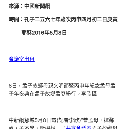
來源：中國新聞網
時間：孔子二五六七年歲次丙申四月初二日庚寅
耶穌2016年5月8日
會議室出租
8日，孟子故鄉母親文明節暨丙申年紀念孟母孟
子年夜典在孟子故鄉孟廟舉行。李欣攝
中新網鄒城5月8日電(記者李欣)“昔孟母，擇鄰
處，子不學，斷機杼……”
共享會議室
孟子故鄉母