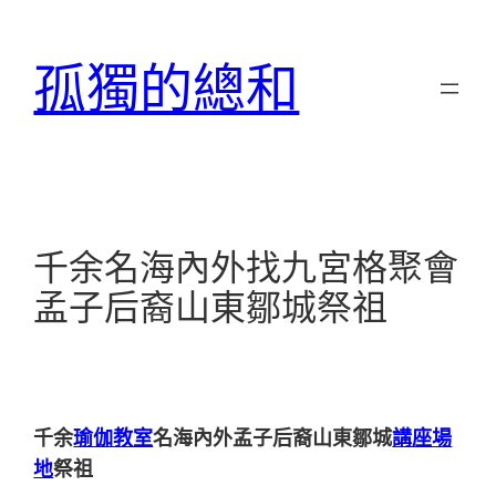
跳
至
孤獨的總和
主
要
內
容
千余名海內外找九宮格聚會
孟子后裔山東鄒城祭祖
千余
瑜伽教室
名海內外孟子后裔山東鄒城
講座場
地
祭祖