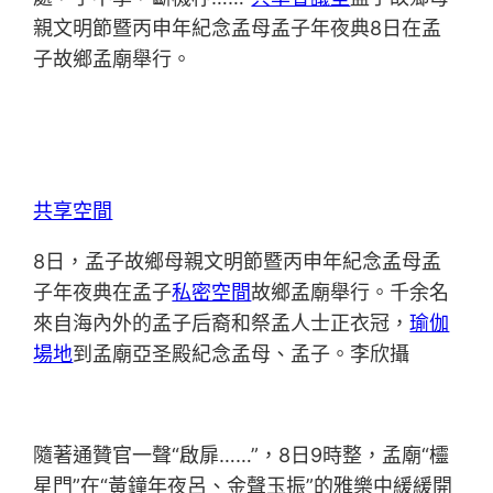
親文明節暨丙申年紀念孟母孟子年夜典8日在孟
子故鄉孟廟舉行。
共享空間
8日，孟子故鄉母親文明節暨丙申年紀念孟母孟
子年夜典在孟子
私密空間
故鄉孟廟舉行。千余名
來自海內外的孟子后裔和祭孟人士正衣冠，
瑜伽
場地
到孟廟亞圣殿紀念孟母、孟子。李欣攝
隨著通贊官一聲“啟扉……”，8日9時整，孟廟“欞
星門”在“黃鐘年夜呂、金聲玉振”的雅樂中緩緩開