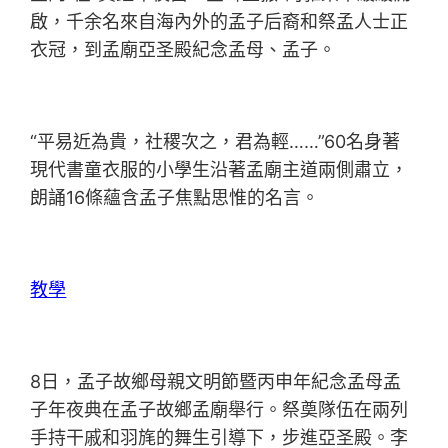
啟，千余名來自海內外的孟子后裔和祭孟人士正
衣冠，到孟廟亞圣殿紀念孟母、孟子。
“平易近為貴，社稷次之，君為輕……”60名身著
現代書童衣服的小學生沿著孟廟主道兩側肅立，
朗誦16條蘊含孟子焦點思惟的名言。
教學
8日，孟子故鄉母親文明節暨丙申年紀念孟母孟
子年夜典在孟子故鄉孟廟舉行。祭奠隊伍在兩列
手持干戚和羽旄的舞生引導下，步進亞圣殿。李