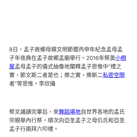
8日，孟子故鄉母親文明節暨丙申年紀念孟母孟
子年夜典在孟子故鄉孟廟舉行。2016年祭奠
小樹
屋
孟母孟子的儀式抽像地闡釋孟子思惟中“禮之
實，節文斯二者是也；樂之實，樂斯二
私密空間
者”等思惟。李欣攝
祭文誦讀完畢后，來
舞蹈場地
自世界各地的孟氏
宗親舉內行祭，順次向亞圣孟子之母仉氏和亞圣
孟子行兩拜六叩禮。