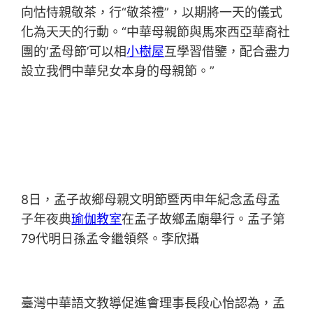
向怙恃親敬茶，行“敬茶禮”，以期將一天的儀式
化為天天的行動。“中華母親節與馬來西亞華裔社
團的‘孟母節’可以相
小樹屋
互學習借鑒，配合盡力
設立我們中華兒女本身的母親節。”
8日，孟子故鄉母親文明節暨丙申年紀念孟母孟
子年夜典
瑜伽教室
在孟子故鄉孟廟舉行。孟子第
79代明日孫孟令繼領祭。李欣攝
臺灣中華語文教導促進會理事長段心怡認為，孟