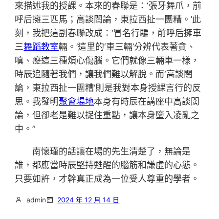
來描述我的授課。本來的春聯是：‘張牙舞爪，前
呼后擁三匹馬；高談闊論，東拉西扯一團糟。’此
刻，我把這副春聯改成：‘冒名行騙，前呼后擁車
三
舞蹈教室
輛。’這里的‘車三輛’分辨代表著貪、
嗔、癡這三種煩心傷腦。它們就像三輛車一樣，
時辰追隨著我們，讓我們難以解脫。而‘高談闊
論，東拉西扯一團糟’則是我對本身授課言行的反
思。我發明
聚會場地
本身有時辰在講座中高談闊
論，但卻老是難以捉住重點，讓本身墮入凌亂之
中。”
南懷瑾的話讓在場的先生清楚了，無論是
誰，都應當時辰堅持甦醒的腦筋和謙虛的心態。
只要如許，才幹真正成為一位受人尊重的學者。
admin
2024 年 12 月 14 日