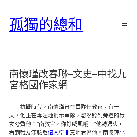
跳
至
孤獨的總和
主
要
內
容
南懷瑾改春聯–文史–中找九
宮格國作家網
抗戰時代，南懷瑾曾在軍隊任教官。有一
天，他正在專注地批示軍隊，忽然聽到旁邊的戰
友夸贊他：“南教官，你好威風哦！”他轉過火，
看到戰友滿臉敬
個人空間
意地看著他。南懷瑾
小