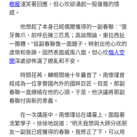
樹屋
淺笑著回應，但心坎卻涌起一股復雜的情
感。
他想起了本身已經偶爾獲得的一副春聯：“張
牙舞爪，前呼后擁三匹馬；高談闊論，東拉西扯
一團糟。”這副春聯像一面鏡子，映射出他心坎的
虛榮和急躁。固然表面威風八面，但心坎
個人空
間
深處卻佈滿了繚亂和不安。
時間荏苒，轉眼間幾十年曩昔了。南懷瑾曾
經成為一位享譽國內外的國粹巨匠。但是，那副
春聯一直繚繞在他的心頭。于是，他決議將那副
春聯付與新的意義。
在一次講座中，南懷瑾站在講臺上，面臨著
浩繁學子，徐徐地說道：“明天我想與大師分送朋
友一副我已經獲得的春聯，我修正了下，可以用