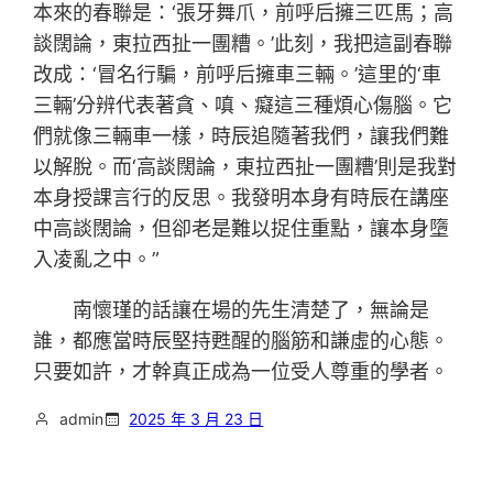
本來的春聯是：‘張牙舞爪，前呼后擁三匹馬；高
談闊論，東拉西扯一團糟。’此刻，我把這副春聯
改成：‘冒名行騙，前呼后擁車三輛。’這里的‘車
三輛’分辨代表著貪、嗔、癡這三種煩心傷腦。它
們就像三輛車一樣，時辰追隨著我們，讓我們難
以解脫。而‘高談闊論，東拉西扯一團糟’則是我對
本身授課言行的反思。我發明本身有時辰在講座
中高談闊論，但卻老是難以捉住重點，讓本身墮
入凌亂之中。”
南懷瑾的話讓在場的先生清楚了，無論是
誰，都應當時辰堅持甦醒的腦筋和謙虛的心態。
只要如許，才幹真正成為一位受人尊重的學者。
admin
2025 年 3 月 23 日