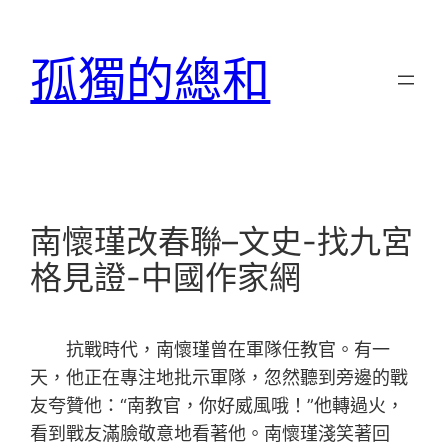
跳
至
孤獨的總和
主
要
內
容
南懷瑾改春聯–文史-找九宮
格見證-中國作家網
抗戰時代，南懷瑾曾在軍隊任教官。有一
天，他正在專注地批示軍隊，忽然聽到旁邊的戰
友夸贊他：“南教官，你好威風哦！”他轉過火，
看到戰友滿臉敬意地看著他。南懷瑾淺笑著回