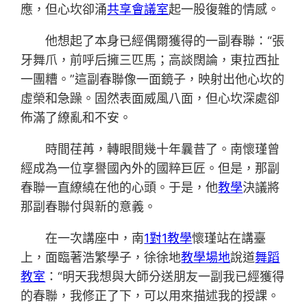
應，但心坎卻涌
共享會議室
起一股復雜的情感。
他想起了本身已經偶爾獲得的一副春聯：“張
牙舞爪，前呼后擁三匹馬；高談闊論，東拉西扯
一團糟。”這副春聯像一面鏡子，映射出他心坎的
虛榮和急躁。固然表面威風八面，但心坎深處卻
佈滿了繚亂和不安。
時間荏苒，轉眼間幾十年曩昔了。南懷瑾曾
經成為一位享譽國內外的國粹巨匠。但是，那副
春聯一直繚繞在他的心頭。于是，他
教學
決議將
那副春聯付與新的意義。
在一次講座中，南
1對1教學
懷瑾站在講臺
上，面臨著浩繁學子，徐徐地
教學場地
說道
舞蹈
教室
：“明天我想與大師分送朋友一副我已經獲得
的春聯，我修正了下，可以用來描述我的授課。