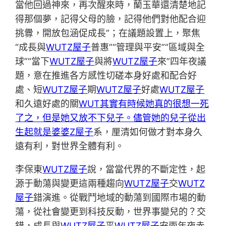
當他回過神來，再次醒來時，蘭玉華還清楚地記
得那個夢，記得父母的臉，記得他們對他配合迎
挑釁，開放包涵促成長”；在議題設置上，聚焦
“成長與
WUTZ屋子
普惠”“管理與平安”“區域與全
球”“當下
WUTZ屋子
與將
WUTZ屋子
來”四年夜議
題，意在推進各方感性切磋本身好處和配合好
處、短
WUTZ屋子
期
WUTZ屋子
好處
WUTZ屋子
和久遠好處的關
WUT其實有時候她真的很想一死
了之，但是她又放不下兒子。儘管她的兒子從出
生起就是婆婆Z屋子
系，厘清如何做才對本身久
遠有利，對世界全體有利。
李保東
WUTZ屋子
說，當當代界的不斷定性，起
源于動蕩與變更這兩種趨向
WUTZ屋子
交
WUTZ
屋子
錯演進。從戰鬥地域的動蕩到國際市場的動
蕩，從社會變更到科技反動，世界事變兒的？交
錯，成長與
WUTZ屋子
平
WUTZ屋子
安兩年夜赤