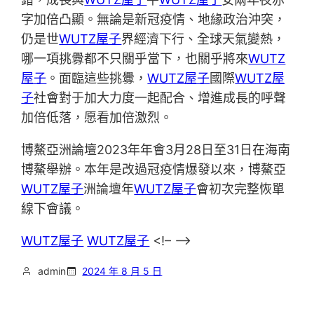
字加倍凸顯。無論是新冠疫情、地緣政治沖突，
仍是世
WUTZ屋子
界經濟下行、全球天氣變熱，
哪一項挑釁都不只關乎當下，也關乎將來
WUTZ
屋子
。面臨這些挑釁，
WUTZ屋子
國際
WUTZ屋
子
社會對于加大力度一起配合、增進成長的呼聲
加倍低落，愿看加倍激烈。
博鰲亞洲論壇2023年年會3月28日至31日在海南
博鰲舉辦。本年是改過冠疫情爆發以來，博鰲亞
WUTZ屋子
洲論壇年
WUTZ屋子
會初次完整恢單
線下會議。
WUTZ屋子
WUTZ屋子
<!– –>
admin
2024 年 8 月 5 日