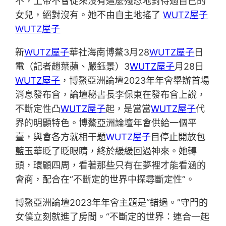
不，上帝不會從來沒有這麼殘忍地對待過自己的
女兒，絕對沒有。她不由自主地搖了
WUTZ屋子
WUTZ屋子
新
WUTZ屋子
華社海南博鰲3月28
WUTZ屋子
日
電（記者趙葉蘋、嚴鈺景）3
WUTZ屋子
月28日
WUTZ屋子
，博鰲亞洲論壇2023年年會舉辦首場
消息發布會，論壇秘書長李保東在發布會上說，
不斷定性凸
WUTZ屋子
起，是當當
WUTZ屋子
代
界的明顯特色。博鰲亞洲論壇年會供給一個平
臺，與會各方就相干題
WUTZ屋子
目停止開放包
藍玉華眨了眨眼睛，終於緩緩回過神來。她轉
頭，環顧四周，看著那些只有在夢裡才能看涵的
會商，配合在“不斷定的世界中探尋斷定性”。
博鰲亞洲論壇2023年年會主題是“錯過。”守門的
女僕立刻就進了房間。“不斷定的世界：連合一起