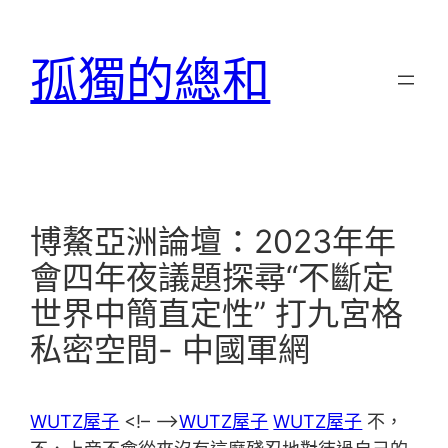
跳
至
孤獨的總和
主
要
內
容
博鰲亞洲論壇：2023年年
會四年夜議題探尋“不斷定
世界中簡直定性” 打九宮格
私密空間- 中國軍網
WUTZ屋子
<!– –>
WUTZ屋子
WUTZ屋子
不，