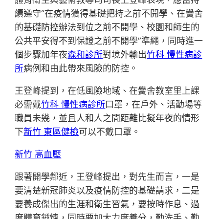
續遵守“在疫情獲得基礎把持之前不開學、在黌舍
的基礎防控辦法到位之前不開學、校園和師生的
公共平安得不到保證之前不開學”準繩，同時進一
個步驟加年夜
森和診所
對境外輸出
竹科 慢性病診
所
病例和由此帶來風險的防控。
王登峰提到，在低風險地域、在黌舍教室里上課
必需戴
竹科 慢性病診所
口罩，在戶外、活動場等
職員未幾，並且人和人之間距離比擬年夜的情形
下
新竹 東區健檢
可以不戴口罩。
新竹 高血壓
跟著開學鄰近，王登峰提出，對先生而言，一是
要清楚新冠肺炎以及疫情防控的基礎請求，二是
要養成傑出的生涯和衛生習氣，要按時作息、過
度體育錘煉，同時要加大力度養分，勤洗手、勤