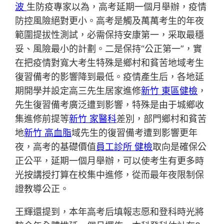
波
生防疫專家以為，高考延期一個月舉辦，疫情
防控風險絕對更小。高考是觸及萬萬考生的年夜
範圍提拔性測試，必需保持安康第一，采取最穩
妥、風險最小的計劃。二是保持“公正第一”，實
在把疫情對寬大考生特殊是鄉村和貧苦地域考生
復習備考的影響降到最低。疫情產生后，各地延
期開學并設定高三先生居家進修
新竹 東區健檢
，
先生復習備考廣泛遭到影響，特殊是由于城鄉收
集進修前提等
新竹 家醫科
差別，部門鄉村和貧苦
地
新竹 高血脂
域先生的復習備考遭到影響更年
夜，高考的基礎價值
員工診所 健檢
取向是確保公
正公平，延期一個月舉辦，可以使考生有更多時
光按講授打算在校集中進修，從而最年夜限制保
證教導公正。
王輝還提到，本年高考后填報志愿和登科時光將