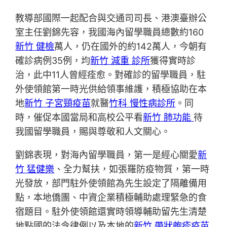
教導部國際一起配合與交通司司長、港澳臺辦公
室主任劉錦先容，我國海內留學職員總數約160
新竹 健檢
萬人，仍在國外的約142萬人，今朝有
確診病例35例，均
新竹 減重 診所
獲得實時診
治，此中11人曾經痊愈。對確診的留學職員，駐
外使領館第一時光供給領事維護，積極協助在本
地
新竹 子宮頸疫苗
就醫
竹科 慢性病診所
。同
時，催促本國當局和高校公平看
新竹 肺功能
待
我國留學職員，賜與尊敬和人文關心。
劉錦表現，對海內留學職員，第一是經心關愛
新
竹 猛健樂
、全力幫扶，如張羅防疫物質，第一時
光發放，部門駐外使領館為先生設定了隔離備用
點，本地僑團、中資企業積極輔助處理緊急的食
宿題目。駐外使領館還實時領導輔助留先生清楚
地點國的法令律例以及本地的
新竹 帶狀皰疹疫苗