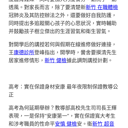
透風。對家長而言，除了要清楚新
新竹 在職體檢
冠肺炎及其防控辦法之外，還要做好自我防護，
同時提出多追蹤關心孩子的心思狀況，實時輔助
并鼓勵孩子樹立傑出的生涯習氣和衛生習氣。
對開學后的講授若何與假期在線進修做好連接，
王
康德診所
登峰指出，開學時，黌舍要摸清先生
居家進修情形，
新竹 健檢
據此調劑講授計劃。
高考：實在保證身材安康 最年夜限制保證教導公
正
高考為何延期舉辦？教導部高校先生司司長王輝
表現，一是保持“安康第一”，實在保證寬大考生
和涉考職員的性命平
安慎 健檢
安。衛
新竹 超音