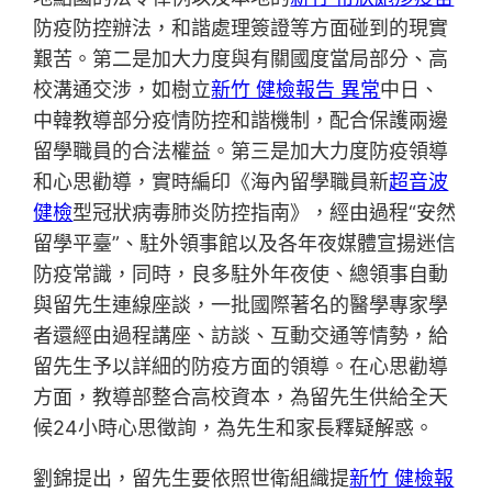
防疫防控辦法，和諧處理簽證等方面碰到的現實
艱苦。第二是加大力度與有關國度當局部分、高
校溝通交涉，如樹立
新竹 健檢報告 異常
中日、
中韓教導部分疫情防控和諧機制，配合保護兩邊
留學職員的合法權益。第三是加大力度防疫領導
和心思勸導，實時編印《海內留學職員新
超音波
健檢
型冠狀病毒肺炎防控指南》，經由過程“安然
留學平臺”、駐外領事館以及各年夜媒體宣揚迷信
防疫常識，同時，良多駐外年夜使、總領事自動
與留先生連線座談，一批國際著名的醫學專家學
者還經由過程講座、訪談、互動交通等情勢，給
留先生予以詳細的防疫方面的領導。在心思勸導
方面，教導部整合高校資本，為留先生供給全天
候24小時心思徵詢，為先生和家長釋疑解惑。
劉錦提出，留先生要依照世衛組織提
新竹 健檢報