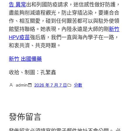
告 異常
出和列國防疫請求，迷信感性做好防護，
盡能夠削減遠程觀光，防止穿插沾染，要連合合
作、相互關愛，碰到任何艱苦都可以與駐外使領
館堅持聯絡。她表現，內陸永遠是大師的剛
新竹
HPV疫苗
強后盾，我們一直與海內學子在一路，
和衷共濟、共克時艱。
新竹 出國備藥
收拾、制圖：孔繁鑫
admin
2026 年 7 月 7 日
分數
發佈留言
發佈留言必須填寫的電子郵件地址不會公開。
必