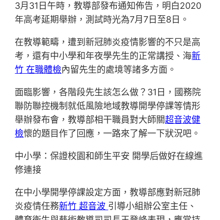
3月31日午時，教導部發布通知佈告，明白2020
年高考延期舉辦，測試時光為7月7日至8日。
在教導範疇，遭到新冠肺炎疫情影響的不只是高
考，還有中小學和年夜學先生的正常講授、海
新
竹 在職體檢
內留先生的處境等諸多方面。
面臨影響，各階段先生該怎么做？31日，國務院
聯防聯控機制就低風險地域教導開學停課等情形
舉辦發布會，教導部相干職員對大師關
超音波健
檢
懷的題目作了回應，一路來了解一下狀況吧。
中小學：保證校園和師生平安 開學后做好在線進
修連接
在中小學開學停課設定方面，教導部應對新冠肺
炎疫情任務
新竹 超音波
引導小組辦公室主任、
體育衛生與藝術教導司司長王登峰表現，應當持