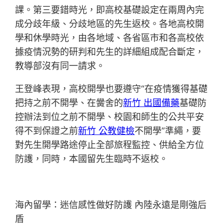
課。第三要錯時光，即高校基礎設定在兩周內完
成分歧年級、分歧地區的先生返校。各地高校開
學和休學時光，由各地域、各省區市和各高校依
據疫情況勢的研判和先生的詳細組成配合斷定，
教導部沒有同一請求。
王登峰表現，高校開學也要遵守“在疫情獲得基礎
把持之前不開學、在黌舍的
新竹 出國備藥
基礎防
控辦法到位之前不開學、校園和師生的公共平安
得不到保證之前
新竹 公教健檢
不開學”準繩，要
對先生開學路途停止全部旅程監控、供給全方位
防護，同時，本國留先生臨時不返校。
海內留學：迷信感性做好防護 內陸永遠是剛強后
盾