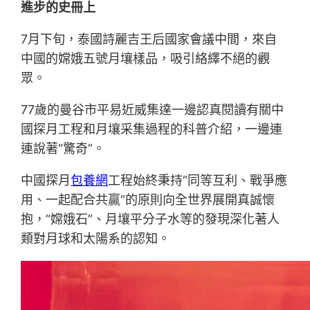
進步的史冊上
7月下旬，泰國詩麗吉王后國家會議中間，來自
中國的嫦娥五號月壤樣品，吸引絡繹不絕的觀
眾。
77歲的曼谷市平易近威集達一邊認真閱讀有關中
國探月工程和月壤采集過程的科普介紹，一邊連
連說著“驚奇”。
中國探月
包養網
工程始終秉持“同等互利、戰爭應
用、一起配合共贏”的原則向全世界展開真誠懷
抱，“嫦娥石”、月壤平分子水等的發現深化著人
類對月球和太陽系的認知。