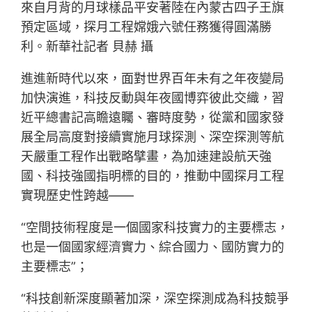
來自月背的月球樣品平安著陸在內蒙古四子王旗
預定區域，探月工程嫦娥六號任務獲得圓滿勝
利。新華社記者 貝赫 攝
進進新時代以來，面對世界百年未有之年夜變局
加快演進，科技反動與年夜國博弈彼此交織，習
近平總書記高瞻遠矚、審時度勢，從黨和國家發
展全局高度對接續實施月球探測、深空探測等航
天嚴重工程作出戰略擘畫，為加速建設航天強
國、科技強國指明標的目的，推動中國探月工程
實現歷史性跨越——
“空間技術程度是一個國家科技實力的主要標志，
也是一個國家經濟實力、綜合國力、國防實力的
主要標志”；
“科技創新深度顯著加深，深空探測成為科技競爭