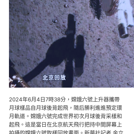
2024年6月4日7時38分，嫦娥六號上升器攜帶
月球樣品自月球後背起飛，隨后勝利進進預定環
月軌道。嫦娥六號完成世界初次月球後背采樣和
起飛。這是當日在北京航天飛行把持中間屏幕上
拍攝的嫦娥六號取樣回放畫面。新華社記者 金立