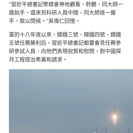
“習近平總書記聚精會神地觀看、聆聽，同大師一
路拍手，還來到科研人員中間，同大師逐一握
手，致以問候。”吳偉仁回憶。
黨的十八年夜以來，嫦娥三號、嫦娥四號、嫦娥
五號任務勝利后，習近平總書記都要會見任務參
研參試人員，向他們表現祝賀和慰問，對中國探
月工程提出希冀和請求。