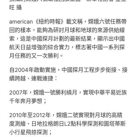
旺 攝
american《紐約時報》載文稱，嫦娥六號任務帶
回的樣本，能夠為研討月球和地球的來源供給線
索，這是中國探月計劃的最新結果，顯示出中國
航天日益增強的綜合實力，標志著中國一系列探
月任務的又一次勝利。
自2004年啟動實施，中國探月工程步步銜接、接
續跨越、連戰連捷：
2007年，嫦娥一號勝利繞月，實現中華平易近族
千年奔月夢想；
2010年至2012年，嫦娥二號實現對月球的高精
度測繪、日地拉格朗日L2點科學探測和圖塔蒂斯
小行星飛掠探測；