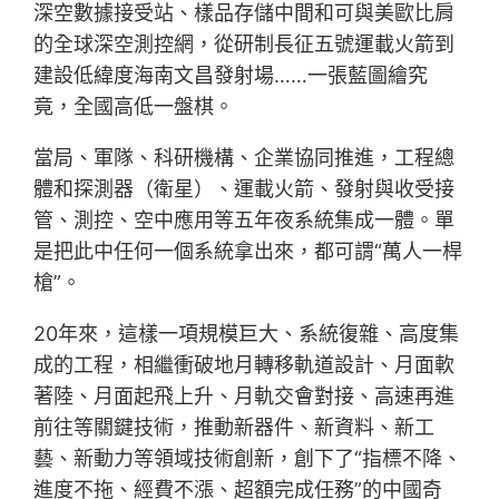
深空數據接受站、樣品存儲中間和可與美歐比肩
的全球深空測控網，從研制長征五號運載火箭到
建設低緯度海南文昌發射場……一張藍圖繪究
竟，全國高低一盤棋。
當局、軍隊、科研機構、企業協同推進，工程總
體和探測器（衛星）、運載火箭、發射與收受接
管、測控、空中應用等五年夜系統集成一體。單
是把此中任何一個系統拿出來，都可謂“萬人一桿
槍”。
20年來，這樣一項規模巨大、系統復雜、高度集
成的工程，相繼衝破地月轉移軌道設計、月面軟
著陸、月面起飛上升、月軌交會對接、高速再進
前往等關鍵技術，推動新器件、新資料、新工
藝、新動力等領域技術創新，創下了“指標不降、
進度不拖、經費不漲、超額完成任務”的中國奇