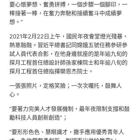
要心懷夢想、奮勇拼搏，一個步驟一個腳印，一
棒接著一棒，在奮力奔馳和接續奮斗中成績夢
想。”
2021年2月22日上午，國民年夜會堂燈光殘暴，
熱意融融。習近平總書記同嫦娥五號任務參研參
試人員代表合影，在他身邊就座的是年逾九旬的
探月工程首任總設計師孫家棟院士和年逾八旬的
探月工程首任總指揮欒恩杰院士。
一張張照片，定格笑臉；一次次囑托，鼓舞人
心。
“要著力完美人才發展機制，最年夜限制支撐和鼓
勵科技人員創新創造”；
“要形形色色、慧眼識才，撒手應用優秀青年人