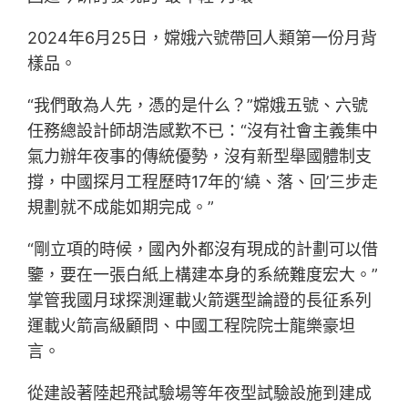
2024年6月25日，嫦娥六號帶回人類第一份月背
樣品。
“我們敢為人先，憑的是什么？”嫦娥五號、六號
任務總設計師胡浩感歎不已：“沒有社會主義集中
氣力辦年夜事的傳統優勢，沒有新型舉國體制支
撐，中國探月工程歷時17年的‘繞、落、回’三步走
規劃就不成能如期完成。”
“剛立項的時候，國內外都沒有現成的計劃可以借
鑒，要在一張白紙上構建本身的系統難度宏大。”
掌管我國月球探測運載火箭選型論證的長征系列
運載火箭高級顧問、中國工程院院士龍樂豪坦
言。
從建設著陸起飛試驗場等年夜型試驗設施到建成