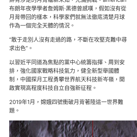
布朗年夜學學者詹姆斯·黑德曾感嘆，假如沒有從
月背帶回的樣本，科學家們就無法徹底清楚月球
作為一個完全天體的情況。
“敢于走別人沒有走過的路，不斷在攻堅克難中尋
求出色”。
以習近平同道為焦點的黨中心統籌指揮、周到安
排，強化國家戰略科技氣力，健全新型舉國體
制，中國探月工程勇攀世界航天科技新岑嶺，開
啟實現高程度科技自立自強新征程。
2019年1月，嫦娥四號衝破月背著陸這一世界難
題。