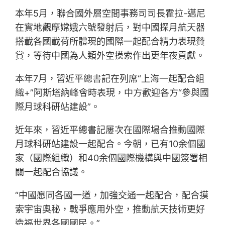
本年5月，聯合國外層空間事務司司長霍拉-邁尼
在實地觀摩嫦娥六號發射后，對中國探月航天器
搭載各國載荷所體現的國際一起配合精力表現贊
賞，等待中國為人類外空摸索作出更年夜貢獻。
本年7月，習近平總書記在列席“上海一起配合組
織+”阿斯塔納峰會時表現，中方歡迎各方“參與國
際月球科研站建設”。
近年來，習近平總書記屢次在國際場合推動國際
月球科研站建設一起配合。今朝，已有10余個國
家（國際組織）和40余個國際機構與中國簽署相
關一起配合協議。
“中國愿同各國一道，加強交通一起配合，配合摸
索宇宙奧秘，戰爭應用外空，推動航天技術更好
造福世界各國國民。”