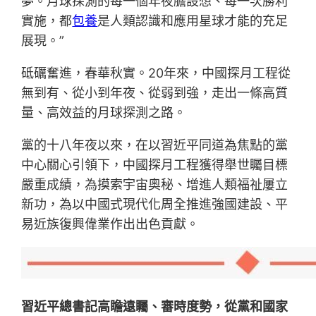
夢。月球探測的每一個年夜膽設想、每一次勝利
實施，都
包養
是人類認識和應用星球才能的充足
展現。”
砥礪奮進，春華秋實。20年來，中國探月工程從
無到有、從小到年夜、從弱到強，走出一條高質
量、高效益的月球探測之路。
黨的十八年夜以來，在以習近平同道為焦點的黨
中心關心引領下，中國探月工程獲得舉世矚目標
嚴重成績，為摸索宇宙奧秘、增進人類福祉屢立
新功，為以中國式現代化周全推進強國建設、平
易近族復興偉業作出出色貢獻。
習近平總書記高瞻遠矚、審時度勢，從黨和國家