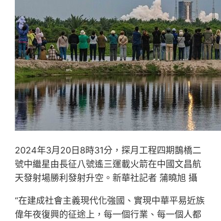
2024年3月20日8時31分，探月工程四期鵲橋二
號中繼星由長征八號遙三運載火箭在中國文昌航
天發射場勝利發射升空。新華社記者 蒲曉旭 攝
“在建成社會主義現代化強國、實現中華平易近族
偉年夜復興的征途上，每一個行業、每一個人都