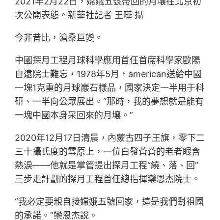
2021年2月22日，嫦娥五號帶回的月壤在北京初
次公開表態。新華社記者 王曄 攝
今非昔比，滄桑巨變。
中國探月工程月球科學應用首任首席科學家歐陽
自遠院士難忘，1978年5月，american送給中國
一塊1克重的月球巖石樣品，國家決定一半用于科
研、一半向公眾展出。“那時，我的夢想就是能有
一塊中國本身采回來的月壤。”
2020年12月17日清晨，內蒙古四子王旗，零下二
三十攝氏度的雪原上，一位白發蒼蒼的老者眼含
熱淚——他就是掌管提出探月工程“繞、落、回”
三步走計劃的探月工程首任總指揮欒恩杰院士。
“我必定要親自接嫦娥五號回家，這是我們對祖國
的承諾。”欒恩杰說。