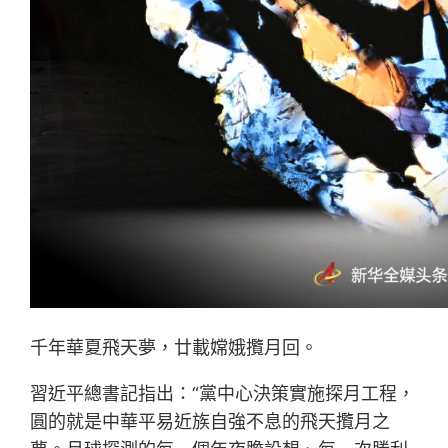
千年華夏飛天夢，廿載嫦娥攬月回。
習近平總書記指出：“黨中心決策實施探月工程，
圓的就是中華平易近族自強不息的飛天攬月之