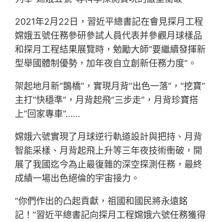
2021年2月22日，習近平總書記在會見探月工程
嫦娥五號任務參研參試人員代表并參觀月球樣品
和探月工程結果展覽時，勉勵大師“要繼續發揮新
型舉國體制優勢，加年夜自立創新任務力度”。
架起地月新“鵲橋”，實現月背“出色一落”，“挖寶”
主打“快穩準”，月背起飛“三步走”，月背珍寶搭
上“回家專車”……
嫦娥六號實現了月球逆行軌道設計與把持、月背
智能采樣、月背起飛上升等三年夜技術衝破，開
展了我國迄今為止最復雜的深空探測任務，最終
成績一場出色絕倫的宇宙接力。
“你們作出的凸起貢獻，祖國和國民將永遠銘
記！”習近平總書記向探月工程嫦娥六號任務獲得