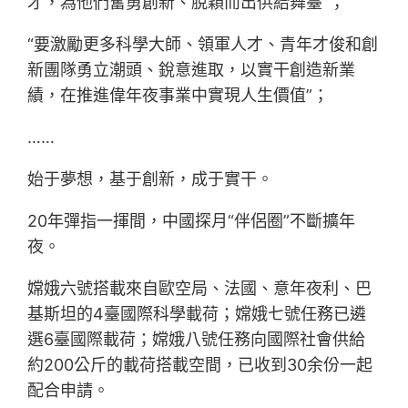
才，為他們奮勇創新、脫穎而出供給舞臺”；
“要激勵更多科學大師、領軍人才、青年才俊和創
新團隊勇立潮頭、銳意進取，以實干創造新業
績，在推進偉年夜事業中實現人生價值”；
……
始于夢想，基于創新，成于實干。
20年彈指一揮間，中國探月“伴侶圈”不斷擴年
夜。
嫦娥六號搭載來自歐空局、法國、意年夜利、巴
基斯坦的4臺國際科學載荷；嫦娥七號任務已遴
選6臺國際載荷；嫦娥八號任務向國際社會供給
約200公斤的載荷搭載空間，已收到30余份一起
配合申請。