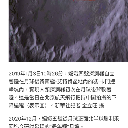
2019年1月3日10時26分，嫦娥四號探測器自立
著陸在月球後背南極-艾特肯盆地內的馮·卡門撞
擊坑內，實現人類探測器初次在月球後背軟著
陸。這是當日在北京航天飛行把持中間拍攝的下
降過程（表示圖）。新華社記者 金立旺 攝
2020年12月，嫦娥五號從月球正面北半球勝利采
回迄今研討發現的“最年輕”月壤。