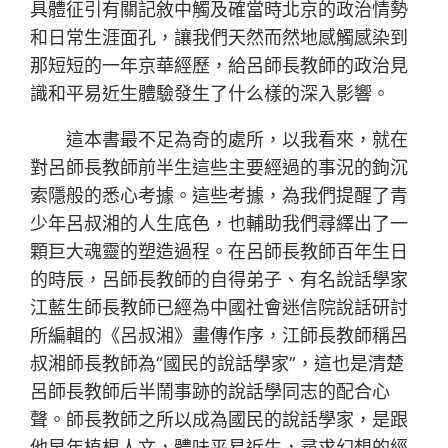
具體征引有關記敘中觸及確當時北京的政治情勢
和日常生涯面孔，讓我們天然而然地感觸感染到
那短短的一年京華經歷，給呂師長教師的政治見
識和平易近生體驗發生了什么樣的深入影響。
這本書最不足為奇的處所，以我看來，就在
對呂師長教師前半生這些主要經過的事況的鉤沉
索隱般的悉心考據。這些考據，為我們提醒了青
少年呂叔湘的人生底色，也輔助我們尋繹出了一
顆巨大魂靈的塑造過程。在呂師長教師百年生日
的時辰，呂師長教師的自得弟子、有名說話學家
江藍生師長教師已經為中國社會迷信院說話研討
所編輯的《呂叔湘》畫傳作序，江師長教師稱呂
叔湘師長教師為“國民的說話學家”，這也是清楚
呂師長教師后半鬧事跡的說話學同志的配合心
聲。師長教師之所以成為國民的說話學家，是跟
他早年植根人文，體味平易近生，尋求幻想的經