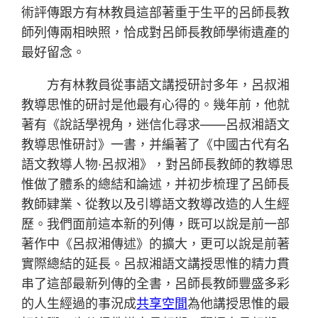
術評傳跟方有林教員這部著重于生平的呂師長教
師列傳兩相映照，恰成對呂師長教師學術遺產的
最好留念。
方有林教員從事語文講授研討多年，呂叔湘
教導思惟的研討是他最有心得的。幾年前，他就
著有《說話學視角，迷信化尋求——呂叔湘語文
教導思惟研討》一書，并編著了《中國古代有名
語文教導人物·呂叔湘》，對呂師長教師的教導思
惟做了體系的總結和論述，并初步梳理了呂師長
教師肄業、從教以及引導語文教導改造的人生經
歷。我們面前這本新的列傳，既可以說是前一部
著作中《呂叔湘傳述》的擴大，更可以說是前著
實際總結的延長。呂叔湘語文講授思惟的精力貫
串了這部最新列傳的全書，呂師長教師豐盛多彩
的人生經過的事況成
共享空間
為他講授思惟的最