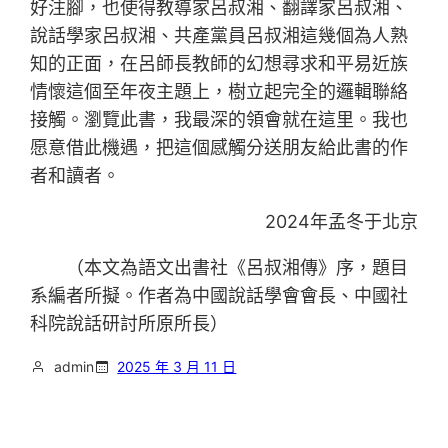
好注腳，也使得教導家呂叔湘、翻譯家呂叔湘、
說話學家呂叔湘、共產黨員呂叔湘這幾個為人熟
知的正面，在呂師長教師的幻想尋求和平易近族
情懷這個至年夜主題上，樹立起完全的邏輯聯絡
接觸。瀏覽此書，我最深的領會就在這里。我也
愿意借此機遇，把這個感觸分送朋友給此書的作
者和讀者。
2024年孟冬于北京
（本文為語文出書社《呂叔湘傳》序，題目
系編者所擬。作者為中國說話學會會長、中國社
科院說話研討所原所長）
admin
2025 年 3 月 11 日