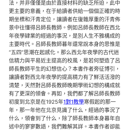
法，并非僅僅是由於直接材料的缺乏所迫，此中
更主要的意義，在于給讀者供給一個個正確的時
期坐標和汗青定位，讓讀者在復雜厚重的汗青佈
景中往懂得呂師長教師。例如呂師長教師在西北
年夜學肄業的經過的事況，是別人生不雅構成的
主要時代。呂師長教師暮年還常說本身的思惟是
“五四”思潮在起感化。那么西北年夜學的古代迷
信精力與平易近主提高的校風，是若何塑造了呂
師長教師平生的幻想信心？本書作者旁征博引，
讓讀者對西北年夜學的提高精力有了鮮活活潑的
清楚，天然對呂師長教師晚期學術幻想的構成就
有了更深的領會。再如，我們都了解呂師長教師
初度到北京是在1925年
1對1教學
寒假起的那一
年，那一年他在北京見識了什么，經過的事況了
什么，領會到了什么，除了師長教師本身暮年自
述中的寥寥數語，我們難解其詳。本書作者卻能