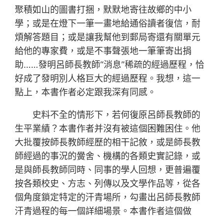
聚積如山的圖書打捆，默默地寄往故鄉的中小
學；或是在燈下一筆一畫地給通俗讀者復信，耐
煩解答題目；或是讓我幫他到郵局寄還有關單元
給他的專家費，或是不事聲張地一筆筆寄出捐
助……發明呂師長教師“消息”稀疏的經過歷程，恰
好成了發明別人格巨大的經過歷程。我想，這一
點上，本書作者必定跟我深有同感。
史料不全的情形下，若何復原呂師長教師的
生平業績？本書作者并沒有被這個困難困住。他
大批覆按師長教師經歷的相干記敘，或是師長教
師經過的事況的黌舍、機構的各類史實記錄，或
是與師長教師同時、同事的學人回想，更普遍覆
按各類校史、方志、列傳以及文學作品等，從各
個角度鎖定特定的汗青場所，勾畫出呂師長教師
汗青過程的每一個詳細場景。本書作者這個做