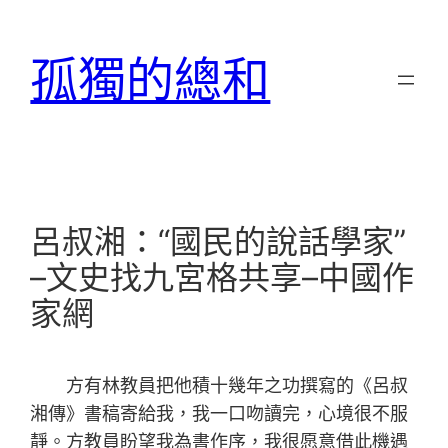
跳
至
孤獨的總和
主
要
內
容
呂叔湘：“國民的說話學家”
–文史找九宮格共享–中國作
家網
方有林教員把他積十幾年之功撰寫的《呂叔
湘傳》書稿寄給我，我一口吻讀完，心境很不服
靜。方教員盼望我為書作序，我很愿意借此機遇