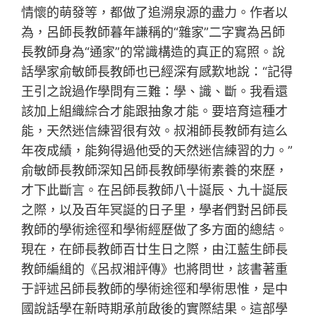
情懷的萌發等，都做了追溯泉源的盡力。作者以
為，呂師長教師暮年謙稱的“雜家”二字實為呂師
長教師身為“通家”的常識構造的真正的寫照。說
話學家俞敏師長教師也已經深有感歎地說：“記得
王引之說過作學問有三難：學、識、斷。我看還
該加上組織綜合才能跟抽象才能。要培育這種才
能，天然迷信練習很有效。叔湘師長教師有這么
年夜成績，能夠得過他受的天然迷信練習的力。”
俞敏師長教師深知呂師長教師學術素養的來歷，
才下此斷言。在呂師長教師八十誕辰、九十誕辰
之際，以及百年冥誕的日子里，學者們對呂師長
教師的學術途徑和學術經歷做了多方面的總結。
現在，在師長教師百廿生日之際，由江藍生師長
教師編緝的《呂叔湘評傳》也將問世，該書著重
于評述呂師長教師的學術途徑和學術思惟，是中
國說話學在新時期承前啟後的實際結果。這部學