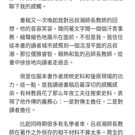
聊下我的感觸。
書稿又一次喚起我對呂叔湘師長教師的回
想，他的音容笑容，隨同著文字間一個個汗青事
務，繪聲繪色地展示在面前。不但是我，我信任
這本書的讀者城市感慨到一個活潑平面的呂叔
湘，那位儒雅睿智、親熱和氣的呂師長教師，從
書中徐徐地向讀者走過去。
很是信服本書作者爬梳史料和復原現場的功
力。這一點，是我讀過書稿后最深切的感觸感
染。有林教員花了那么年夜工夫往搜索史料，表
現了他作傳的義務心：一是對傳主擔任，二是對
讀者擔任。
比起同時期很多有名學者來，呂叔湘師長教
師在著作之外保存的相干材料不算太多。周全的