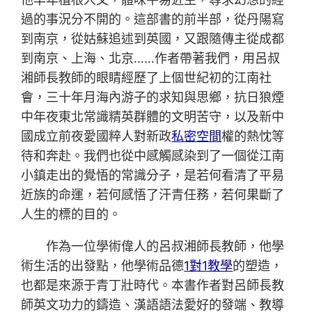
過的事況分不開的。這部書的前半部，從丹陽寫
到南京，從姑蘇追述到英國，又跟隨傳主從成都
到南京、上海、北京……作者帶著我們，用呂叔
湘師長教師的眼睛經歷了上個世紀初的江南社
會，三十年月海內游子的求知與思鄉，抗日狼煙
中年夜東北常識精英群體的文明苦守，以及新中
國成立前夜愛國粹人對新政
私密空間
權的熱忱等
待和奔赴。我們也從中感觸感染到了一個從江南
小鎮走出的覺悟的常識分子，是若何看清了平易
近族的命運，若何感悟了汗青任務，若何果斷了
人生的標的目的。
作為一位學術偉人的呂叔湘師長教師，他學
術生活的出發點，他學術品德
1對1教學
的塑造，
也都是來源于青丁壯時代。本書作者對呂師長教
師英文功力的鑄造、漢語語法愛好的發端、教導