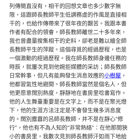
列傳簡直沒有，相干的回想文章也多少數字無
限，這跟師長教師平生低調務虛的作風是直接相
干的，也給作傳帶來了很年夜的艱苦。我跟本書
作者有配合的領會，師長教師離世二十多年來，
我也曾盡量搜集相干的史料，卻老是難以繪全師
長教師平生的萍蹤。這個尋覓的經過歷程，也是
一個激動的經過歷程。我在師長教師身邊任務的
時辰，就屢次見到他婉拒媒體的采訪；師長教師
日常幹事，但凡有能夠發生消息效應的
小樹屋
，
他都習氣性地避開。師長教師當然是個名人，但
他更愿意闊別熱度，靜靜地在書房里唸書寫作。
他的人生舞臺重要是在文字上，而不是在聚光燈
下，他的生涯方法注定是不會發生幾多消息度
的。闊別塵囂的呂師長教師，并不是在靜心“修
行”，他也有不為人知的“非常熱絡”：在他那間狹
小的書房里，我數次見到師長教師汗如雨下地給