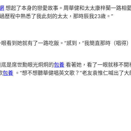
網
想起了本身的戀愛故事。周華健和太太康梓蘭一路相
過歷程中熟悉了我此刻的太太，那時辰我23歲。”
看到她就有了一路吃飯。”感到，“我簡直那時（唱得）
底是席世勳眼光炯炯的
包養
看著她，看了一眼就移不開
歌
包養
。“想不想聽華健唱英文歌？”老友袁惟仁喊出了