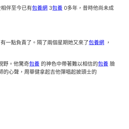
愛相伴至今已有
包養網
3
包養
0多年，昔時他尚未成
有一點負責了。隔了兩個星期她又來了
包養網
，
視野。他驚奇
包養
的神色中帶著難以相信的
包養
臉
大師的心聲，周華健拿起吉他彈唱起披頭士的