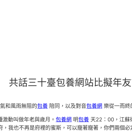
光 共話三十臺包養網站比擬年友
義氣和風雨無阻的
包養
陪同，以及對音
包養網
樂從一而終
種激動叫做年老與歲月。
包養網
明
包養
天22：00，江蘇
詩府，我也不再是府裡的蜜斯，可以寵著寵著，你們兩個必