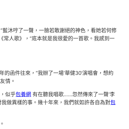
”藍沐哼了一聲，一臉若敢謝絕的神色，看她若何修
《常人歌》，“底本就是我很愛的一首歌。我感到一
年的函件往來，“我辦了一場‘華健30’演唱會，想約
友情。
，似乎
包養網
有在聽我唱歌……忽然傳來了一聲‘李
對我做異樣的事。幾十年來，我們就如許各自為對
包
。