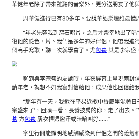
華健年老除了帶來難聽的音樂外，更分送朋友了他
周華健進行已有30多年。要說華語樂壇誰最懂
“年老先容我到滾石唱片，之后才榮幸地出了唱“
復他的臉色，片。我們是多年的好伴侶，他帶我進行
個高手寫歌，聽一次就學會了。尤
包養
其是李宗盛
聊到與李宗盛的友誼時，年夜屏幕上呈現兩封信
請年老，就想不如我寫封信給他，成果他也回信給我
“那年有一天，我還在平易近歌中餐廳里混著日
宗盛來了’，回頭一看，長發披肩的你，走了出去。
養
方
包養
屢次捏過盜汗或暗暗叫好……”
字里行間能顯明地感觸感染到伴侶之間的義氣和