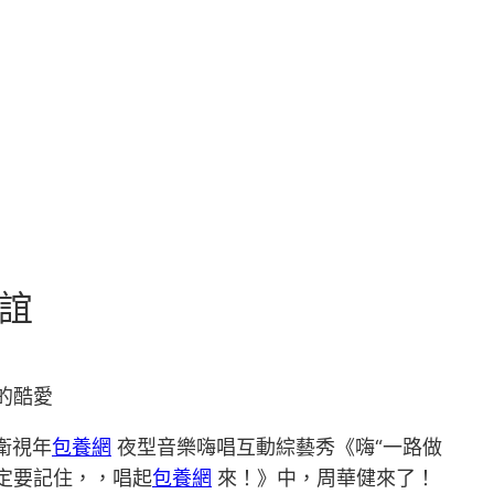
誼
的酷愛
衛視年
包養網
夜型音樂嗨唱互動綜藝秀《嗨“一路做
定要記住，，唱起
包養網
來！》中，周華健來了！