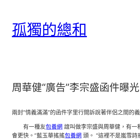
跳
至
孤獨的總和
主
要
內
容
周華健“廣告”李宗盛函件曝
兩封“情義滿滿”的函件字里行間訴說著伴侶之間的
有一種友
包養網
誼叫做李宗盛與周華健，有一
會更快。”藍玉華搖搖
包養網
頭。 “這裡不是嵐雪