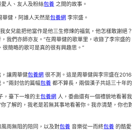
與愛人、友人及粉絲
包養
之間的故事。
周華健，阿誰人天然是
包養網
李宗盛。
我女兒能把他當作是他三生修煉的福氣，他怎樣敢謝絕？
，我們亦師亦友。”在周華健的歌單里，收錄了李宗盛的
，很簡略的歌可是真的很有興趣思。”
，讓周華健
包養網
很不測。這是周華健與李宗盛在2016
。”兩封信的篇幅
包養
都不算長，兩個漢子共話三十年的
子，臺下一堆的主
包養網
人，委曲還有一個禮貌地看著我
”“你了解的，我老是若無其事地看著你。我亦清楚，你也
風雨無阻的陪同，以及對
包養
音樂從一而終
包養
的酷愛