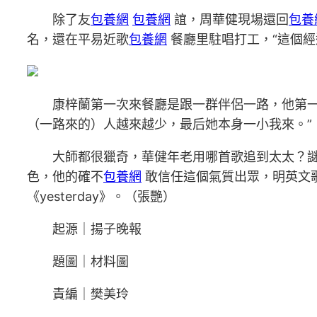
除了友
包養網
包養網
誼，周華健現場還回
包養
名，還在平易近歌
包養網
餐廳里駐唱打工，“這個經
康梓蘭第一次來餐廳是跟一群伴侶一路，他第一眼
（一路來的）人越來越少，最后她本身一小我來。”
大師都很獵奇，華健年老用哪首歌追到太太？謎
色，他的確不
包養網
敢信任這個氣質出眾，明英文
《yesterday》。（張艷）
起源｜揚子晚報
題圖｜材料圖
責編｜樊美玲