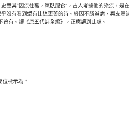
史載其“因疾往職，羸臥服食”，古人考據他的染疾，是
似乎沒有看到還有比這更苦的詩。終因不勝貧病，與支屬訣
不曾有。讀《唐五代詩全編》，正應讀到此處。
欄位標示為
*