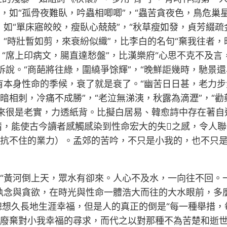
，如“孤骨夜難臥，吟蟲相唧唧”，“蟲苦貪夜色，鳥危巢星
，如“單床寤皎皎，瘦臥心兢兢”，“秋草瘦如發，貞芳綴疏
：“時壯暫如剪，來衰紛似織”，比李白的名句“棄我往者，
“席上印病文，腸直達愁盤”，比漢樂府“心思不克不及言
訴說。“商葩將往綠，圍繞爭馀輝”，“晚鮮詎幾時，馳景還
也有本身性命的季候，衰了就是衰了。“幽苦日日甚，老力步
暗相刺，冷痛不成勝”，“老泣無涕洟，秋露為滴瀝”，“勸
寫來很是老實，力透紙背。比擬白居易、韓愈詩中存在著自
，能使古今讀者感觸感染到性命宏大的失之感，令人聯
抵抗不住的業力）。孟郊的苦吟，不只是小我的，也不只是
：“黃河倒上天，眾水有卻來。人心不及水，一向往不回
的執念與貪欲，在時光與性命一體浩大而往的大水眼前，
想久長地生涯幸福，但是人的真正的倒是“每一種舉措，
“廢棄對小我幸福的尋求，而代之以對那種不為苦楚和逝