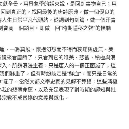
歌文獻全景。用景象學的話來說，是回到事物自己；用
上回到真正的，找回最後的唐詩原典，做一個優良的
詩人生日常平凡代頭緒，從詞到句到篇，做一個汗青
會商一個題目，即做一回“時期隱秘之聲”的傾聽
惡運、一籌莫展、懷抱幻想而不得而哀痛與虛無、美
濾鏡來看唐詩了，只看到它的唯美、悲觀、積極與浪
深入。所謂浪漫主義，只是唐人的一個正面罷了；這
我們器重了，但有時紛歧定是“鮮血”，而只是日常的
命”罷了。當然大都文學史家的見解不算錯：這些消極
小我的悲薄命運，以及充足表現了對時期的認知與批
與宗教不成替換的意義與感化。