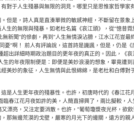
，有對于人生殘暴與無限的洞見。哪里只是思惟家哲學家
劇。但是，詩人真是直湊單微的敏感神經，不斷留在景象
人生的無限與殘暴。如老杜名篇《哀江頭》，從“憶昔霓
此無新聞”的慘劇，再到“人生無情淚沾臆，江水江花豈最
人同憂”啊！ 前人有評論說，這首詩是譏諷，但是，仍是
種超出詳細時期政治題目的更年夜的真正的。因此，《哀
。人生的年夜限制便是：即便是美妙浪漫的想象，畢竟遭到
已經美妙的象征，人生無情與此恨綿綿，是老杜和白傅對
，這是人生更年夜的殘暴性。也許，初唐時代的《春江花月
面臨春江花月夜如許的美，人簡直掃興了，兩比擬較，人
，又悲痛又漂亮，又注定要消散。也許，“葡萄瓊漿夜光杯，
的，那無邊荒漠的戈壁，嚴寒的月光下的邊關，遠方的親