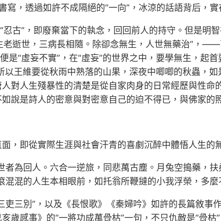
亡書寫，透過如許不成隔絕的“一向”，冰涼的話語背后，
是“忍古”，即廢棄當下的執念，回回前人的持守。但是明
來生老逝世，三病長相隨。除卻念無生，人世無藥治”，——
便是“虛妄不實”，在“虛妄”的世界之中，要學無生，起
”。所以王維要從秋雨中熟落的山果，深夜中唧唧的秋蟲，如
唐人對人生殘暴性的清楚是從自家肉身的日常經歷與性命
不如說是詩人的密意與對密意自己的迫不得已，與佛家的
直面，即從實際生涯與社會汗青的喜劇沉醉中體悟人生的
逝世者為回人。六合一逆旅，同悲萬古塵。月兔空搗藥，扶
滾混混的人生本相眼前，如托翁所鞭撻的小我浮榮，多麼
三吏三別”，以及《長恨歌》《秦婦吟》如許的長篇敘事
亥歲感事》的“一將功成萬骨枯”一句，不只仇敵是“骨枯”