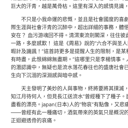
巨大的汗青，越是萬骨枯。這里有深入的感情見識
不只是小我命運的悲慨，並且是社會國度的喜
際生涯與社會汗青的沉醉中，超出詳細的事務，體悟
安在？ 血污游魂回不得。清渭東流劍閣深，往住彼
一路，多麼感歎！ 這是《周易》說的“六合不與圣
暇計及譏諷！”這首詩更多是提醒人生的限制，是某
有時盡，此恨綿綿無盡期。”這哪里只是李楊情事
的潛認識中，無疑也是流水落花春往也的盛唐社會
生向下沉溺的深淵感與暗中感。
天主發明了美妙的人與事物，終將要將其撲滅
知江月待何人，但見長江送流水”曾經種下了種子。
盡看的漂亮。japan(日本)人的“物哀”有點像
——曾經有此一種痛切，酒氣帶來的英氣只是概況
正迴避透骨的哀痛。