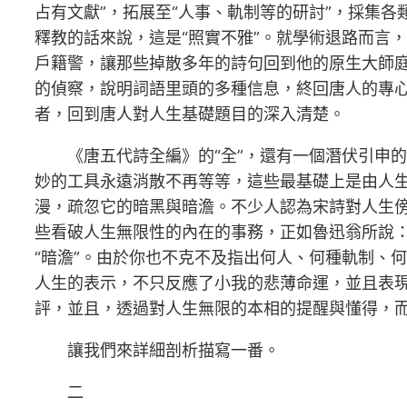
占有文獻”，拓展至“人事、軌制等的研討”，採集
釋教的話來說，這是“照實不雅”。就學術退路而言
戶籍警，讓那些掉散多年的詩句回到他的原生大師
的偵察，說明詞語里頭的多種信息，終回唐人的專心
者，回到唐人對人生基礎題目的深入清楚。
《唐五代詩全編》的“全”，還有一個潛伏引申
妙的工具永遠消散不再等等，這些最基礎上是由人生
漫，疏忽它的暗黑與暗澹。不少人認為宋詩對人生
些看破人生無限性的內在的事務，正如魯迅翁所說：
“暗澹”。由於你也不克不及指出何人、何種軌制、
人生的表示，不只反應了小我的悲薄命運，並且表
評，並且，透過對人生無限的本相的提醒與懂得，
讓我們來詳細剖析描寫一番。
二