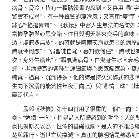
病骨、骨冷，皆有一種骷髏畫的感到。又喜用“蟲”字
繁響不成尋”，有一種聲響的凄冷感；又喜用“瘦”字
鉥心”“掐擢胃腎”。《秋懷》中寫人生無法的名句如
富懷孕體與心思交錯、往日與明天將來交兵的意味。
憑，虛聽多無故”，的確就是阿爾茨海默患者的病歷
詩衰今何憑”，“弱習徒自恥，暮知欲何任”，詩歌
次，身外生瘡痍”，“霜氣進病骨，白叟身生冰。衰毛
蠅”，老病體衰的各種生涯細節與心思感觸感染，
純真、逼真、沉痛得多，他的詩是持久沉醉式的悲情
生向下沉溺的能夠性年夜于向上）與“悲情三昧”（
廣泛代言。
孟郊《秋懷》第十四首用了很重的三個“一向”
臺。”這個“一向”，恰是詩人所體認到的哲學：人
豪托爾斯泰以為，性命的基礎牴觸，是人的不雅念總
楚與罪行、逝世亡與撲滅”。真正的聰明恰是熟悉到