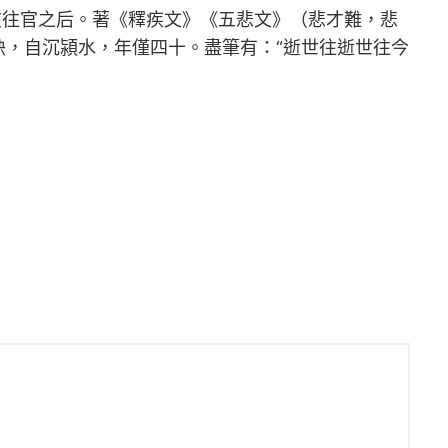
在往官之后。著《釋疾文》《五悲文》（悲才難，悲
，自沉潁水，年僅四十。盡筆有：“逝世往逝世往今