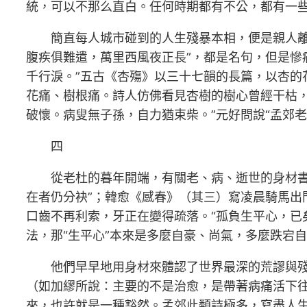
統，可以不那么直白。任何時期都有不公，都有一
簡直每人城市碰到的人生殘暴本相，便是親人離
腹疾俱難遣，萬里西風夜正長”，都是名句，但是慘
千行淚。”五古《杏殤》以三十七韻的長篇，以杏
花痛、樹根痛。詩人仿佛看見杏樹的樹心曾經干枯
破懷。病叟無子孫，自力猶束柴。”元好問說“孟郊老
四
從老杜的暮年開端，有關老、病、逝世的身材
在者仍分袂”；韓愈《感春》（其三）寫凌晨騎馬
口齒不再利索，牙正在變得疏落。“孤負生平心，已
法，那“生平心”本來是多麼自豪、尚氣，多麼跌宕
他們早早地用身材來體認了世界最深的荒謬與
（如加繆所說：主要的不是治愈，是帶著病痛活下
來，也許就是一種豁然。孟郊此類詩極多，寫盡人生