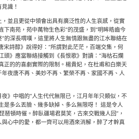
有見識！
上，並且更從中領會出具有廣泛性的人生哀感，從實
旌下南苑，苑中萬物生色彩”的茂盛，到“明眸皓齒今
終”的深長喟嘆，這里將人生無情跟無盡的江水聯絡在
《唐宋詩醇》說得好：“所謂對此茫茫，百端交集，何
江頭》應當聯絡接觸到《長恨歌》對讀：“海枯石爛
真正的的喜劇實際的限制。楊貴妃，在杜甫和白樂天
于年夜唐不再、美妙不再、繁榮不再、家國不再、人
夜》中唱的“人生代代無限已，江月年年只類似，不
生是多么丟臉、幾多缺掉、多么無限呀！ 這是令人
欲飲琵琶頓時催。醉臥疆場君莫笑，古來交戰幾人回”，
人與心中的愛，都一齊可以用酒來消解，醉了才幹真