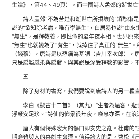
生論》，第44、49頁）。而中國詩人孟郊的逝世
詩人孟郊“不為苦楚和逝世亡所損壞的”銷愁術
說的“欲知除老病，唯有學無生”，白居易也說“由
“無生”，是釋教義，即性命的最年夜本相。世界原來
“無生”也就變為了“有生”，就掉往了真正的“無生
（錢穆），唐詩是以悲痛為基調（吉川幸次郎），
只是感觸感染與感發。與其說是深受釋教的影響，
五
除了身材的書寫，我們要說到唐詩人的另一種
李白《擬古十二首》（其九）“生者為過客，
浮榮安足珍。”詩仙的佈景很年夜，嘆息亦深，在滾
唐人有個特殊宏大的傷口即安史之亂。杜甫的“
期磨難與人的喜劇生命運。值得誇大的是，曹松《己