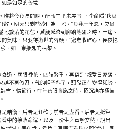
，如是如是的苦境。
。唯將今夜長開眼，酬報生平未展眉”，李商隱“秋霖
飛散，明天只剩枯骸化為一地。“負我十年恩，欠爾
滿地散落的花苞，感觸感染到腳踏地盤之時，土痛、
的氣味，只要待逝世的容顏。“窮老收碎心，長夜抱
丟臉，如一束捆起的枯柴。
衰退、兩眼昏花、四肢繁重，再寫到“親愛日寥落，
來越不再修習，戴的帽子斜了，頭發正在變得稀疏，
拋詩書、惰節行，在年夜限將臨之時，極沉痛亦極無
。
者是暗澹，后者是狂歡；前者是盡看，后者是抵禦
盡看中的接收命運，以及一份生之真摯安然。說出
人稱代詞，有孤骨、老骨；有時作為身材的代詞，如