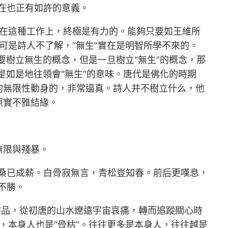
實在也正有如許的意義。
智在這種工作上，終極是有力的。能夠只要如王維所
可是詩人不了解，“無生”實在是明智所學不來的。
首要樹立無生的概念，但是一旦樹立“無生”的概念，那
是如是地往領會“無生”的意味。唐代是佛化的時期
的無限性動身的，非常逼真。詩人并不樹立什么，他
照實不雅結緣。
無限與殘暴。
桑已成薪。白骨寂無言，青松豈知春。前后更嘆息，
不勝。
作品，從初唐的山水遼遠宇宙哀痛，轉而追蹤關心時
，本身人也是“骨枯”。往往更多是本身人，往往越是