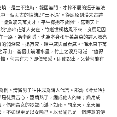
窘境。是生不逢時、報國無門、才幹不展的逼于無法
中一個亙古的情結即“士不遇”。從屈原到漢末古詩
“虛負凌云萬丈才，平生襟抱不曾開”，寫到天上
心說“鳥啼花落人安在，竹逝世桐枯鳳不來。良馬足因
在一路，為李商隱、也為本身和千萬萬萬的詩人漂亮
的淵深感、遠寂感、暗中感與盡看感。“海水直下萬
之深山。蒼梧山崩湘水盡，竹上之淚乃可滅。”值得
思惟，何其有力？即便預感，即使說出，又若何能有
為例。清貧男子往往成為詩人代言。邵謁《冷女吟》
都是徒費苦心，蠶繭熟了，繅成他人的絲；織帛成
夜，偶聞富女的歌聲而淚下如雨。問皇天，皇天無
公，不如說更是以女喻己。以女喻己是一個詩意的傳