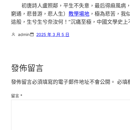
初唐詩人盧照鄰，平生不失意，最后得麻風病，
窮通，悲昔游，悲人生）
教學場地
，極為悲苦，我
這般，生兮生兮奈汝何！”沉痛至極，中國文學史上
admin
2025 年 3 月 5 日
發佈留言
發佈留言必須填寫的電子郵件地址不會公開。
必填
留言
*