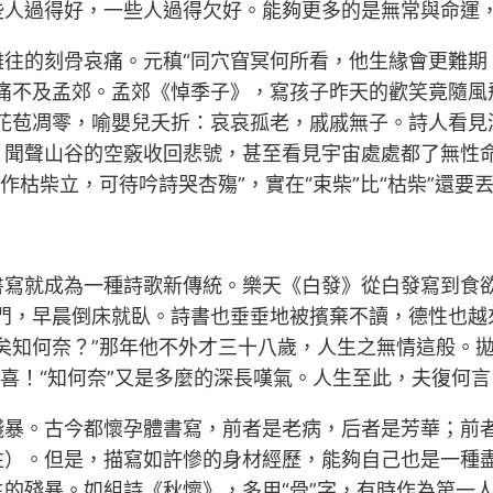
些人過得好，一些人過得欠好。能夠更多的是無常與命運
往的刻骨哀痛。元稹“同穴窅冥何所看，他生緣會更難期
痛不及孟郊。孟郊《悼季子》，寫孩子昨天的歡笑竟隨風
的花苞凋零，喻嬰兒夭折：哀哀孤老，戚戚無子。詩人看見
，聞聲山谷的空竅收回悲號，甚至看見宇宙處處都了無性命
作枯柴立，可待吟詩哭杏殤”，實在“束柴”比“枯柴”還要
書寫就成為一種詩歌新傳統。樂天《白發》從白發寫到食欲
出門，早晨倒床就臥。詩書也垂垂地被擯棄不讀，德性也越
矣知何奈？”那年他不外才三十八歲，人生之無情這般。
自喜！“知何奈”又是多麼的深長嘆氣。人生至此，夫復何言
殘暴。古今都懷孕體書寫，前者是老病，后者是芳華；前
往）。但是，描寫如許慘的身材經歷，能夠自己也是一種
的殘暴。如組詩《秋懷》，多用“骨”字，有時作為第一