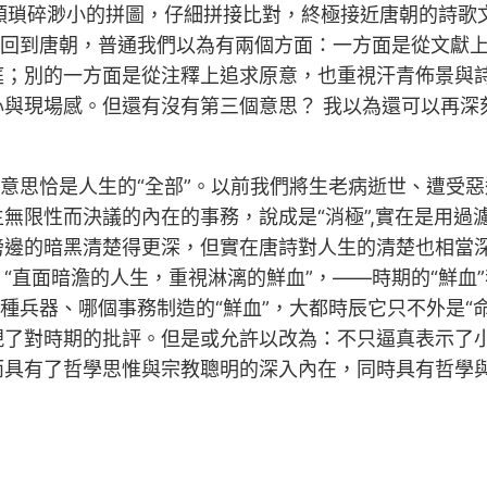
各類瑣碎渺小的拼圖，仔細拼接比對，終極接近唐朝的詩
，回到唐朝，普通我們以為有兩個方面：一方面是從文獻
庭；別的一方面是從注釋上追求原意，也重視汗青佈景與
與現場感。但還有沒有第三個意思？ 我以為還可以再深刻
的意思恰是人生的“全部”。以前我們將生老病逝世、遭受
無限性而決議的內在的事務，說成是“消極”,實在是用過
傍邊的暗黑清楚得更深，但實在唐詩對人生的清楚也相當
“直面暗澹的人生，重視淋漓的鮮血”，——時期的“鮮血”
何種兵器、哪個事務制造的“鮮血”，大都時辰它只不外是“
現了對時期的批評。但是或允許以改為：不只逼真表示了
而具有了哲學思惟與宗教聰明的深入內在，同時具有哲學