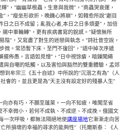
輝”，“幽幽草根蟲，生意與我微”，“商蟲哭衰運，
金”，“瘦坐形欲折，晚饑心將崩”，如韓愈所說“劌目
昨日之日不成留；亂我心者,本日之日多煩憂”，加倍
，腸中車輪轉”，更有疾病書寫的銳感。“疑懷無所
易陰”，又寫盡了對生的迷戀與執念。“詩壯昔空說，
步微。常恐暫下床，至門不復回”，“語中掉次序遞
藥擺佈愚，言語如見憎”，“日中視馀瘡，暗鏁聞繩
遣與自嘲的牴觸，以及害怕與豁然的雙重體驗，孟郊
想到牟宗三《五十自述》中所說的“沉溺之有為”（人
社會的，並且更是為“天主沒有設定好的殘暴人生”
。一向亦有巧，不願至蓬萊。一向不知疲，唯聞至省
多麼不幸微小，若何不成執、不成逆、不成挽。俄國文
每一次呼吸，都無法隔絕地使
講座場地
它漸漸走向苦
世亡所損壞的幸福的尋求的能夠性”（托爾斯泰：《人