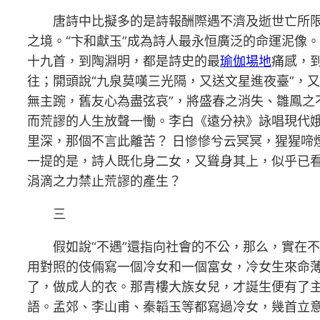
唐詩中比擬多的是詩報酬際遇不濟及逝世亡所
之境。“卞和獻玉”成為詩人最永恒廣泛的命運泥像
十九首，到陶淵明，都是詩史的最
瑜伽場地
痛感，
往；開頭說“九泉莫嘆三光隔，又送文星進夜臺”，
無主踠，舊友心為盡弦哀”，將盛春之消失、雛鳳
而荒謬的人生放聲一慟。李白《遠分袂》詠唱現代
里深，那個不言此離苦？ 日慘慘兮云冥冥，猩猩啼
一提的是，詩人既化身二女，又聳身其上，似乎已看
涓滴之力禁止荒謬的產生？
三
假如說“不遇”還指向社會的不公，那么，實在不
用對照的伎倆寫一個冷女和一個富女，冷女生來命
了，做成人的衣。那青樓大族女兒，才誕生便有了
語。孟郊、李山甫、秦韜玉等都寫過冷女，幾首立