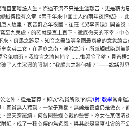
限而直面暗澹人生。際遇不濟不只是生涯艱苦，更是精力
。繆鉞傳授有文章《兩千年來中國士人的兩年夜情結》，此
到唐人這里，哀音蔚為年夜國。崔玨《哭李商隱》開首說：
又寫至九泉處，的確就是直上直下、徹底徹天的不幸。中
之不來、良馬之踠足、知音之盡弦等全國最哀痛的意象綰合
娥皇女英二女，在洞庭之南、瀟湘之浦，所感觸感染到無邊
煙兮鬼嘯雨。我縱言之將何補？ ……慟哭兮了望，見蒼梧
破了人生沉溺的限制：“我縱言之將何補？”——說話與
公之外，還是蒼莽。即以“為貧所限”的無
1對1教學
常命運
薄，家貧無人聘親，一輩子孤獨。無論是養蠶仍是做衣，
主。整天穿羅綺，何曾聞聲過心裁的聲響。冷女在某個清
意附近，成了一種心傳的焦炙感。與其說是實寫社會的不