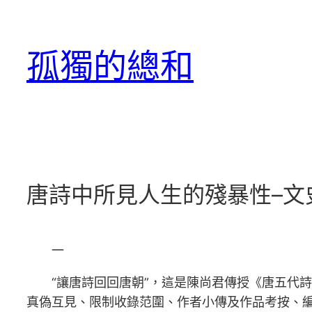
跳
至
孤獨的總和
主
要
內
容
唐詩中所見人生的殘暴性–文
一
“讓唐詩回回唐朝”，這是陳尚君傳授《唐五代
真偽互見、限制收錄范圍、作者小傳及作品考按、編