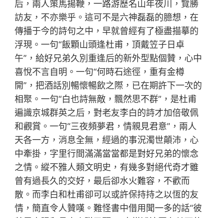
后，兩人策馬揚鞭，一路游歷名山年夜川，覽勝
訪友，不亦樂乎。這可不是六神磊磊的臆想，在
傳播于今的詩句之中，早就曾經有了極盡描摹的
浮現。一句“飯顆山頭逢杜甫，頂戴笠子日卓
午”，給好兄弟久別重逢后的新外型點個贊，心中
喜悅不言自明。一句“何時石途徑，重有金樽
開”，把酒話別暢懷暢飲之際，已在期許下一次的
相聚。一句“白也詩無敵，飄然思不群”，是杜甫
遍識京城群英之后，對老友李白的詩才加倍敬佩
和觀賞。一句“三夜頻夢君，情親見君意”，兩人
天各一方，消息全無，經過的事況濁世顛沛，心
中牽掛，字里行間滿滿當當都是對好兄弟的懷念
之情。縱不雅人類文明史，有幾多對絕代奇才雖
曾有過長久的交好，最后卻水火難容，不歡而
散。而李白和杜甫卻可以或許保持持之以恆的友
情，簡直令人贊嘆。難怪書中借用聞一多的話“彼