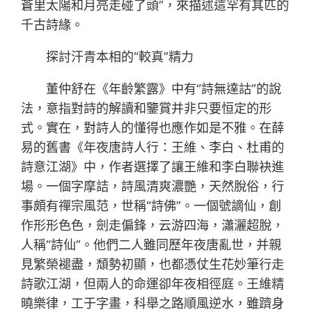
蒼里太陽和月亮走碰了頭”，來描述這罕有其匹的
千古詩緣。
探討汗青本相的“較真”精力
董仲舒在《年齡繁露》中有“詩無達詁”的說
法，意指對詩的解讀和鑒賞并非只要恒定的形
式。實在，對詩人的懂得也應作如是不雅。在薛
易的舊書《年夜唐詩人行：王維、李白、杜甫的
詩意江湖》中，作者選擇了讓王維和李白聯袂進
場。一個字摩詰，詩風清爽濃艷，天然脫俗，行
事頗有禪宗風范，世稱“詩佛”。一個號謫仙，創
作形形色色，劍走偏鋒，云游四海，瀟灑超脫，
人稱“詩仙”。他們二人雖同歷年夜唐亂世，并親
見繁榮褪盡，頹勢初顯，也都憑仗生花妙筆行走
詩歌江湖，但兩人的命運卻年夜相徑庭。王維精
曉樂律，工于字畫，科舉之路順風逆水，雖躋身