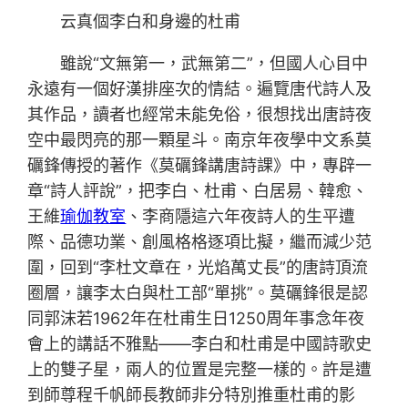
云真個李白和身邊的杜甫
雖說“文無第一，武無第二”，但國人心目中
永遠有一個好漢排座次的情結。遍覽唐代詩人及
其作品，讀者也經常未能免俗，很想找出唐詩夜
空中最閃亮的那一顆星斗。南京年夜學中文系莫
礪鋒傳授的著作《莫礪鋒講唐詩課》中，專辟一
章“詩人評說”，把李白、杜甫、白居易、韓愈、
王維
瑜伽教室
、李商隱這六年夜詩人的生平遭
際、品德功業、創風格格逐項比擬，繼而減少范
圍，回到“李杜文章在，光焰萬丈長”的唐詩頂流
圈層，讓李太白與杜工部“單挑”。莫礪鋒很是認
同郭沫若1962年在杜甫生日1250周年事念年夜
會上的講話不雅點——李白和杜甫是中國詩歌史
上的雙子星，兩人的位置是完整一樣的。許是遭
到師尊程千帆師長教師非分特別推重杜甫的影