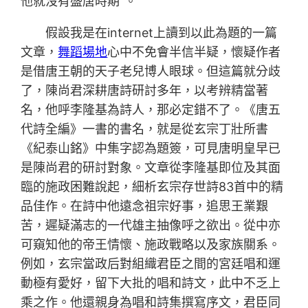
他就沒有盛唐時期”。
假設我是在internet上讀到以此為題的一篇
文章，
舞蹈場地
心中不免會半信半疑，懷疑作者
是借唐王朝的天子老兒博人眼球。但這篇就分歧
了，陳尚君深耕唐詩研討多年，以考辨精當著
名，他呼李隆基為詩人，那必定錯不了。《唐五
代詩全編》一書的書名，就是從玄宗丁壯所書
《紀泰山銘》中集字認為題簽，可見唐明皇早已
是陳尚君的研討對象。文章從李隆基即位及其面
臨的施政困難說起，細析玄宗存世詩83首中的精
品佳作。在詩中他遠念祖宗好事，追思王業艱
苦，遲疑滿志的一代雄主抽像呼之欲出。從中亦
可窺知他的帝王情懷、施政戰略以及家族關系。
例如，玄宗當政后對組織君臣之間的宮廷唱和運
動極有愛好，留下大批的唱和詩文，此中不乏上
乘之作。他還親身為唱和詩集撰寫序文，君臣同