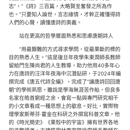
志”，“《詩》三百篇，大略賢圣奮發之所為作
也。”只要知人論世，言志緣情，才幹正確懂得詩
人們的心聲，讀懂唐詩的奧義。
站在更高的哲學層面熟悉和思慮唐朝詩人
“用最艱難的方式尋求學問，從最果斷的標的
目的熟悉人生。”這是復旦年夜學朱東潤師長教師
留給門生陳尚君的人生教導，助力他用40多年心
力在唐詩的汪洋年夜海中沉潛鉆研，于2024年編
撰完成《唐五代詩全編》，完成了“讓唐詩回回唐
朝”的學術夙愿。雖說是學海無涯苦作船，但良多
名家在皓首窮經之余，會寫一點與專門研究相干
的小文章看成一種思想上的歇息。好比，實際物
理學家斯蒂芬·霍金在科研之外撰寫科普文章，他
的《時光簡史》《果殼中的宇宙》擁有世界各地