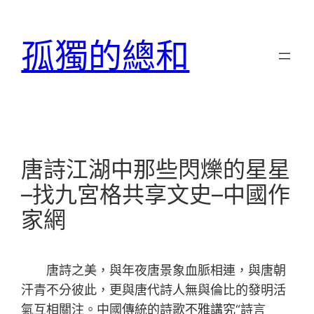
跳
至
孤獨的總和
主
要
內
容
唐詩江湖中那些閃爍的星星
–找九宮格共享文史–中國作
家網
唐詩之美，與年夜唐景象血脈相連，與唐朝
汗青不分彼此，更與唐代詩人無與倫比的發明活
氣互相關注。中國傳統的詩歌不雅講究“詩言