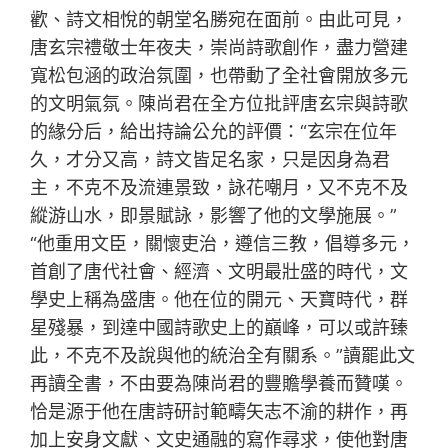
歡、詩文相悅的朝堂名勝宛在面前。由此可見，
唐玄宗禮敬士年夜夫，崇尚詩歌創作，盡力營建
寬松包涵的政治氛圍，也帶動了全社會開放多元
的文明氣氛。陳尚君在全方位批評唐玄宗與詩歌
的緣分后，給出持論公允的評價：“玄宗在位年
久，才分又高，詩文皆足名家，只是因身為君
主，不克不及流連景致，詠花嘲月，又不克不及
縱游山水，即景賦詠，影響了他的文學施展。”
“他重用文臣，關懷吏治，遵信三教，倡導多元，
首創了唐代社會、經濟、文明最壯盛的時代，文
學史上稱為盛唐。他在位的開元、天寶時代，群
星殘暴，到達中國詩歌史上的巔峰，可以或許臻
此，不克不及說與他的統治全有關系。”讀罷此文
再讀全書，不由要為陳尚君的豐贍學養而贊嘆。
恰是源于他在唐詩研討範疇矢志不渝的耕作，再
加上安身文獻、文史通融的寫作尋求，使他對唐