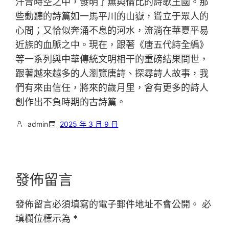
汗青時空之中，發明了無與倫比的詩歌王國。那
些動聽的詩篇如一馬平川的山嶽，聳立于眾人的
心間；又恰似奔涌不息的河水，流淌在華夏平易
近族的血脈之中。現在，跟著《唐五代詩全編》
等一系列與中華傳統文明相干的重磅結果問世，
跟著越來越多的人瀏覽唐詩、探尋詩人故事，我
們有來由信任，將來的歲月里，會有更多的詩人
創作出不負時期的古詩篇。
admin
2025 年 3 月 9 日
發佈留言
發佈留言必須填寫的電子郵件地址不會公開。
必
填欄位標示為
*