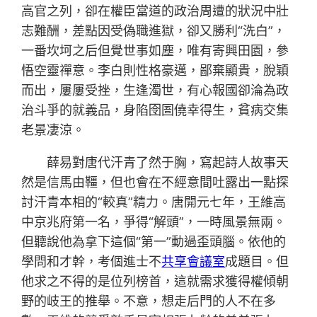
高官之列，卻在權臣當道的政治周遭的狀況中壯
志難酬，差點因受偽職進獄，卻又勝利“洗白”，
一番坎坷之后但覺世事如塵，唯有寄興田園，參
悟空靈禪意。李白則性格豪邁，鄙棄顯貴，脫穎
而出，屢屢受挫，生逢濁世，有心報國卻淪為政
治斗爭的就義品，身陷囹圄僥幸得生，貧病交集
老景凄涼。
薛易對唐代汗青了然于胸，寫起詩人故事天
然是信馬由韁，但也會在不經意間吐露出一點探
討汗青本相的“較真”精力。唐開元七年，王維高
中京兆府第一名，爭得“解頭”，一時風景無兩。
但聽說他為拿下這個“第一”動過歪頭腦。依他的
學問和才幹，考個進士不
共享會議室
成題目。但
他求之不得的是位列榜首，這就需求獲得權傾朝
野的岐王的推舉。不意，想走后門的人不在多