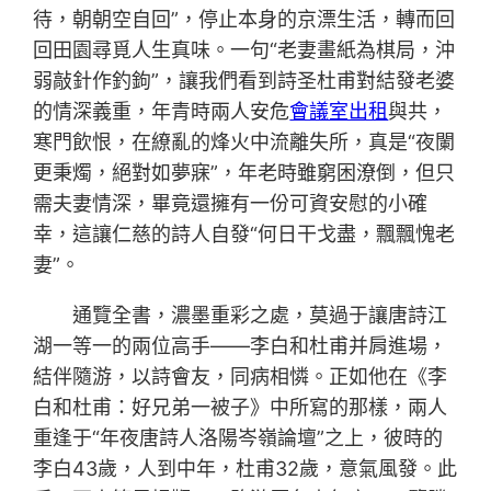
待，朝朝空自回”，停止本身的京漂生活，轉而回
回田園尋覓人生真味。一句“老妻畫紙為棋局，沖
弱敲針作釣鉤”，讓我們看到詩圣杜甫對結發老婆
的情深義重，年青時兩人安危
會議室出租
與共，
寒門飲恨，在繚亂的烽火中流離失所，真是“夜闌
更秉燭，絕對如夢寐”，年老時雖窮困潦倒，但只
需夫妻情深，畢竟還擁有一份可資安慰的小確
幸，這讓仁慈的詩人自發“何日干戈盡，飄飄愧老
妻”。
通覽全書，濃墨重彩之處，莫過于讓唐詩江
湖一等一的兩位高手——李白和杜甫并肩進場，
結伴隨游，以詩會友，同病相憐。正如他在《李
白和杜甫：好兄弟一被子》中所寫的那樣，兩人
重逢于“年夜唐詩人洛陽岑嶺論壇”之上，彼時的
李白43歲，人到中年，杜甫32歲，意氣風發。此