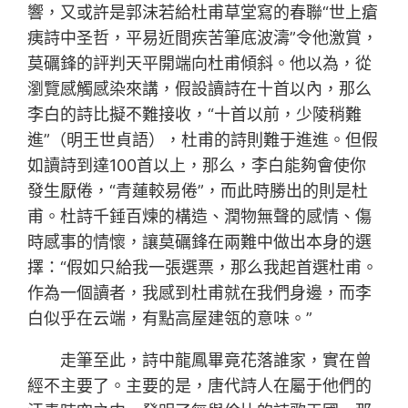
響，又或許是郭沫若給杜甫草堂寫的春聯“世上瘡
痍詩中圣哲，平易近間疾苦筆底波濤”令他激賞，
莫礪鋒的評判天平開端向杜甫傾斜。他以為，從
瀏覽感觸感染來講，假設讀詩在十首以內，那么
李白的詩比擬不難接收，“十首以前，少陵稍難
進”（明王世貞語），杜甫的詩則難于進進。但假
如讀詩到達100首以上，那么，李白能夠會使你
發生厭倦，“青蓮較易倦”，而此時勝出的則是杜
甫。杜詩千錘百煉的構造、潤物無聲的感情、傷
時感事的情懷，讓莫礪鋒在兩難中做出本身的選
擇：“假如只給我一張選票，那么我起首選杜甫。
作為一個讀者，我感到杜甫就在我們身邊，而李
白似乎在云端，有點高屋建瓴的意味。”
走筆至此，詩中龍鳳畢竟花落誰家，實在曾
經不主要了。主要的是，唐代詩人在屬于他們的