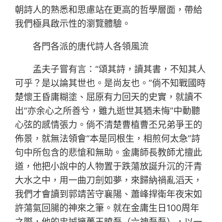
朝詩人的熟悉和思慮站在更高的哲學層面，帶給
我們極具啟示性的瀏覽體驗。
各門各派的唐代詩人各領風流
孟夫子嘗有言：“頌其詩，讀其書，不知其人
可乎？是以論其世也。是尚友也。”倘不知戰國時
楚懷王昏庸糊塗、屈原有力回天的史實，就讀不
出“亦余心之所善兮，雖九逝世其猶未悔”中動聽
心弦的感情張力。倘不清楚曹植曹丕兄弟爭王的
佈景，就無法領會“本是同根生，相煎何太急”詩
句中所包含的悲愴和無助。金庸師長教師尤擅此
道，他把小說中的人物置于跌蕩放誕升沉的汗青
大水之中，用一曲刀劍如夢，來歸納禍亂滔天，
我們才會讀到郭靖苦守襄陽、蕭峰捍衛年夜宋如
許蕩氣回腸的神來之筆。就在金庸生日100周年
之際，他的忠誠擁躉王曉磊（六神磊磊），以一