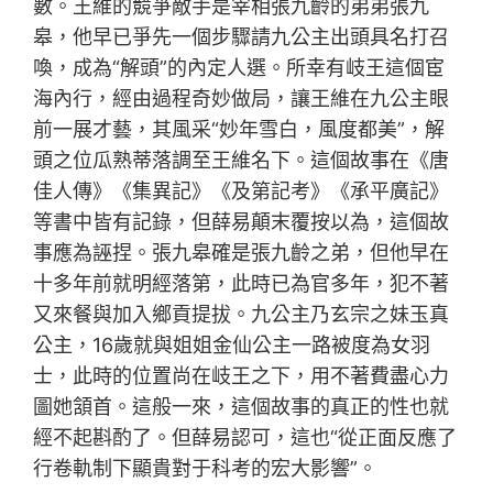
數。王維的競爭敵手是宰相張九齡的弟弟張九
皋，他早已爭先一個步驟請九公主出頭具名打召
喚，成為“解頭”的內定人選。所幸有岐王這個宦
海內行，經由過程奇妙做局，讓王維在九公主眼
前一展才藝，其風采“妙年雪白，風度都美”，解
頭之位瓜熟蒂落調至王維名下。這個故事在《唐
佳人傳》《集異記》《及第記考》《承平廣記》
等書中皆有記錄，但薛易顛末覆按以為，這個故
事應為誣捏。張九皋確是張九齡之弟，但他早在
十多年前就明經落第，此時已為官多年，犯不著
又來餐與加入鄉貢提拔。九公主乃玄宗之妹玉真
公主，16歲就與姐姐金仙公主一路被度為女羽
士，此時的位置尚在岐王之下，用不著費盡心力
圖她頷首。這般一來，這個故事的真正的性也就
經不起斟酌了。但薛易認可，這也“從正面反應了
行卷軌制下顯貴對于科考的宏大影響”。