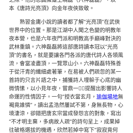
本《唐詩光亮頂》向金年夜俠致敬。
熟習金庸小說的讀者都了解“光亮頂”在武俠
世界中的位置。那是江湖中人聞之色變的明教年
夜本營，也是六年夜門派和明教高手巔峰對決的
武林重鎮。六神磊磊將這部唐詩讀本冠以“光亮
頂”的書名，就是要讓各門各派的唐代詩人各領風
流，會當凌盡頂，一覽眾山小。六神磊磊特殊善
于從汗青的纖細處著筆，在易被人們疏忽的某一
首詩的只言片語之中，捕獲詩人埋躲于心底的幽
微情愫，以小見年夜，嘗鼎一，提醒出影響詩人
命運的性情因子。一句“授衣當玄月，
瑜伽場地
無
褐竟誰憐”，讀出孟浩然屢試不第，身無長物，心
境淒涼，卻錯把唐玄宗當成發怨言的對象，寫出
“不才明主棄，多病故人疏”的詩句呈上，成果掉
往破格選拔的機遇，欣然若掉中寫下“寂寂竟何