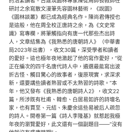
的浩繁讀者。古建筑園林專家陳從周師長教師在
研討之余寫散文漫筆先容園林藝術，《說園》
《園林談叢》都已成為經典名作。陳尚君傳授也
是這般，他在周全校正唐詩之余，為《文史常
識》寫專欄，將筆觸指向有唐一代那些杰出詩
人，文章結集為《我熟悉的唐朝詩人》（中華書
局2023年出書），收文30篇，深受學者和讀者
的愛好。這也極年夜地激起了他的寫作愛好，“從
正在編次的四千名唐代詩人中，遴選最能寫出波
折古怪、觸目驚心的故事者，復原現實，求深求
新，還要講些讀者熟習或不太熟習的詩歌。”本
年，他又發布《我熟悉的唐朝詩人2》，收文22
篇，所涉既有杜甫、韓愈、白居易如許的詩壇名
家，也有賈至、元結、朱慶余這些易被后人疏忽
的詩人。開卷第一篇《詩人李隆基》就惹起我極
年夜的瀏覽愛好，此文還有一個副題目——“沒有