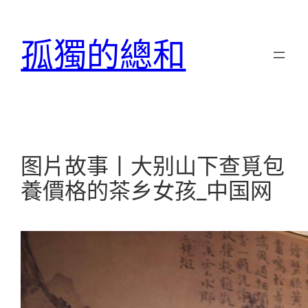
跳
至
孤獨的總和
主
要
內
容
图片故事丨大别山下查覓包
養價格的茶乡女孩_中国网