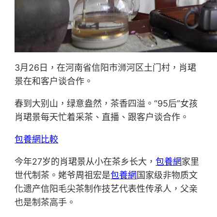
3月26日，在河南省信阳市浉河区土门村，肖珺
景在和客户谈合作。
春到大别山，绿意盎然，茶香四溢。“95后”女孩
肖珺景每天忙着采茶、直播、跟客户谈合作。
包養網比較
今年27岁的肖珺景从小在茶乡长大，
包養網
家里
世代制茶。姥爷周祖宏是
包養網
国家级非物质文
化遗产信阳毛尖茶制作技艺代表性传承人，父亲
也是制茶高手。