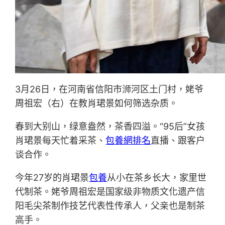
3月26日，在河南省信阳市浉河区土门村，姥爷
周祖宏（右）在教肖珺景如何筛选杂质。
春到大别山，绿意盎然，茶香四溢。“95后”女孩
肖珺景每天忙着采茶、
包養網排名
直播、跟客户
谈合作。
今年27岁的肖珺景
包養
从小在茶乡长大，家里世
代制茶。姥爷周祖宏是国家级非物质文化遗产信
阳毛尖茶制作技艺代表性传承人，父亲也是制茶
高手。