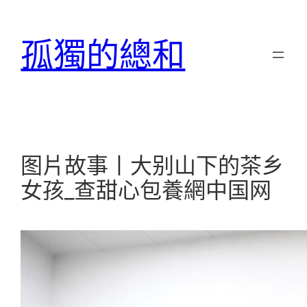
跳
至
孤獨的總和
主
要
內
容
图片故事丨大别山下的茶乡
女孩_查甜心包養網中国网