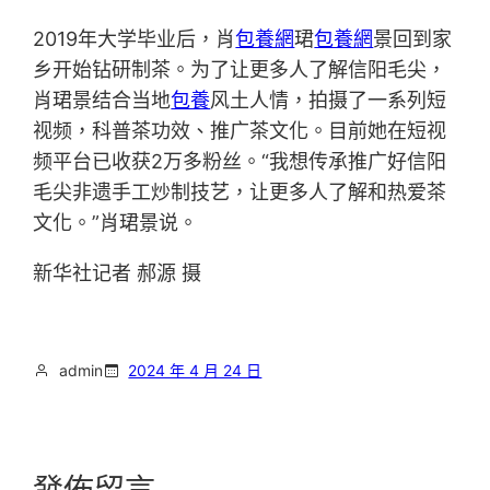
2019年大学毕业后，肖
包養網
珺
包養網
景回到家
乡开始钻研制茶。为了让更多人了解信阳毛尖，
肖珺景结合当地
包養
风土人情，拍摄了一系列短
视频，科普茶功效、推广茶文化。目前她在短视
频平台已收获2万多粉丝。“我想传承推广好信阳
毛尖非遗手工炒制技艺，让更多人了解和热爱茶
文化。”肖珺景说。
新华社记者 郝源 摄
admin
2024 年 4 月 24 日
發佈留言