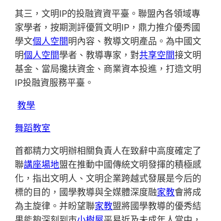
其三，文明IP的投融資資平臺。聯盟內各領域專
家學者，按期測評優質文明IP，鼎力推介優秀國
學文
個人空間
明內容、教導文明產品。為中國文
明
個人空間
學者、教導專家，對
共享空間
接文明
基金、當局攙扶資金、商業資本投進，打造文明
IP投融資服務平臺。
教學
舞蹈教室
首都精力文明辦相關負責人在致辭中高度確定了
聯
講座場地
盟在推動中國傳統文明發揮的積極感
化，指出文明人、文明企業跨越式發展是今后的
標的目的，國學教導與全媒體深度融
家教
會將成
為主旋律。并盼望聯
家教
盟將國學教導的優秀結
果能夠深刻到市
小樹屋
平易近及未成年人當中，