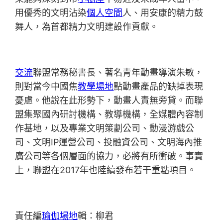
用優秀的文明沾染
個人空間
人、用安康的精力鼓
舞人，為首都精力文明建設作貢獻。
交流
聯盟常務秘書長、著名青年動畫導演朱敏，
則對當今中國焦
教學場地
點動畫產品的缺掉表現
憂慮。他說在此形勢下，動畫人責無旁貸。而聯
盟集聚國內研討機構、教導機構，全媒體內容制
作基地，以及專業文明策劃公司、動漫游戲公
司、文明IP運營公司、投融資公司、文明海內推
廣公司等各個層面的協力，必將有所衝破。事實
上，聯盟在2017年也陸續發布若干重點項目。
責任編
瑜伽場地
輯：柳君