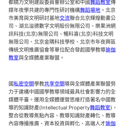
都精力文明建設委員會辦公室和中國
舞蹈教室
傳
媒年夜學共建的專門性研討機構
舞蹈場地
。北京
市美育與文明研討基地
交流
聯合北京輝煌動畫公
司、湖北溢德數字文明股份無限公司、樂果洲網
訊科技(北京)無限公司、暢科喜(北京)科技文明
無限公司、北京金隅科技學校、北京市年夜興區
傳統文明推廣協會等單位配合發起國學教導
瑜伽
教室
與全媒體產業聯盟。
國
私密空間
學教
共享空間
導與全媒體產業聯盟努
力于建構中國國學教導領域最具社會影響力的全
媒體平臺。運用全媒體運營思維打造著名中國教
導的知識財產(Intellectual Property
舞蹈教室
)，
整合從教導焦點內容、教導知識財產轉化、教導
內容傳播推廣、資本投資與孵化、高端人才
瑜伽