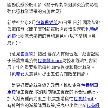
國務院辦公廳印發《關于應對新冠肺炎疫情影響
強化穩就業舉措的實施意見》
新華社北京3月
包養俱樂部
20日電 日前,國務院辦
公廳印發《關于應對新冠肺炎疫情影響強
包養網
評價
化穩就業舉措的實施意見》(以下簡稱《意
見》)。
《意見
包養網
》指出,要深入貫徹習近平總書記關
于統籌推進疫情
包養網dcard
防控和經濟社會發
展工作的重要指示精神,加快恢復和穩定就業。
《
包養女人
意見》提出五個方面政策措施。
一是更好實施就業優先政策。推動企業
包養網車
馬費
復工復產,取消限制復工復產的不合理審批。
加大減負穩崗力度,加快實施階段性
包養網ppt
、
有針對性的減稅降費政策,提高中小微企業
包養網