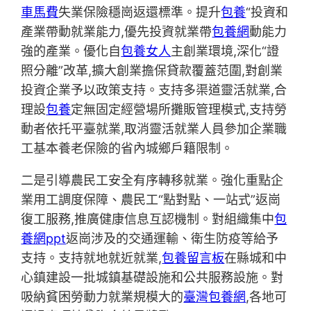
車馬費
失業保險穩崗返還標準。提升
包養
“投資和
產業帶動就業能力,優先投資就業帶
包養網
動能力
強的產業。優化自
包養女人
主創業環境,深化“證
照分離”改革,擴大創業擔保貸款覆蓋范圍,對創業
投資企業予以政策支持。支持多渠道靈活就業,合
理設
包養
定無固定經營場所攤販管理模式,支持勞
動者依托平臺就業,取消靈活就業人員參加企業職
工基本養老保險的省內城鄉戶籍限制。
二是引導農民工安全有序轉移就業。強化重點企
業用工調度保障、農民工“點對點、一站式”返崗
復工服務,推廣健康信息互認機制。對組織集中
包
養網ppt
返崗涉及的交通運輸、衛生防疫等給予
支持。支持就地就近就業,
包養留言板
在縣城和中
心鎮建設一批城鎮基礎設施和公共服務設施。對
吸納貧困勞動力就業規模大的
臺灣包養網
,各地可