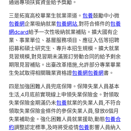
通過專項扶貧資金給予獎勵。
三是拓寬高校畢業生就業渠道。
包養
鼓勵中小微
包養網
企業吸納就業
包養網站
,對符合條件的
包養
網dcard
給予一次性吸納就業補貼。擴大國有企
業、事業單位、基層服務項目、應征入伍等招聘
招募和碩士研究生、專升本招生規模。擴大就業
見習規模,對見習期未滿簽訂勞動合同的給予剩余
期限見習補貼。出臺改革措施,允許部分專業畢業
生免試取得相關職業資格證
包養網
包養網
書。
四是加強困難人員兜底保障。保障失業人員基本
生活,4月底前實現線上申領失業保險金。對領取
失業保險金期滿仍未
包養
就業的失業人員,不符合
領取失業保險金條件的參保失業人員,發放6個月
失業補助金。強化困難人員就業援助,動態
包養合
約
調整認定標準,及時將受疫情
包養
影響人員納入