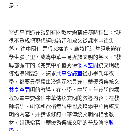
是。
習近平同道在談到有關教材編寫任務時指出：“我
很不贊成把現代經典詩詞和散文從課本中往失
落，‘往中國化’是很悲痛的。應該把這些經典嵌在
學生腦子里，成為中華平易近族文明的基因。”教
導部頒布的《完美中華優秀傳
個人空間
統文明教
導指導綱要》，請求
共享會議室
從小學到年夜
學，都要分學段由淺進深地貫穿中華優秀傳統文
共享空間
明的教導，在小學、中學、年夜學的課
程設置中要強化中華傳統文明的教導內容；在教
師培訓、研修和資格考試中也要增添中華傳統文
明的內容，并請求修訂中華傳統文明的相關教
材，組織編寫中華優秀傳統文明的普及讀物
教
學
。