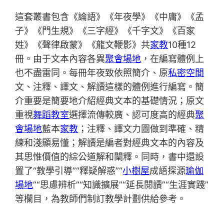
這套叢書包含《論語》《年夜學》《中庸》《孟
子》《門生規》《三字經》《千字文》《百家
姓》《聲律啟蒙》《龍文鞭影》共
家教
10種12
冊。由于文本內容各異
聚會場地
，在編寫體例上
也不盡雷同。每冊年夜致依照簡介、原
私密空間
文、注釋、譯文、解讀這樣的體例進行編寫。簡
介重要是簡要地介紹經典文本的基礎情況；原文
重視
舞蹈教室
選擇流傳較廣、認可度高的經典
聚
會場地
藍本
家教
；注釋、譯文力圖做到準確、精
練和淺顯易懂；解讀是編者對經典文本的內容及
其思惟價值的綜公道解和闡釋。同時，書中還設
置了“教學引導”“釋疑解惑”“
小樹屋
成語探源
瑜伽
場地
”“思慮辨析”“知識擴展”“延長閱讀”“生涯實踐”
等欄目，為教師們制訂教學計劃供給參考。