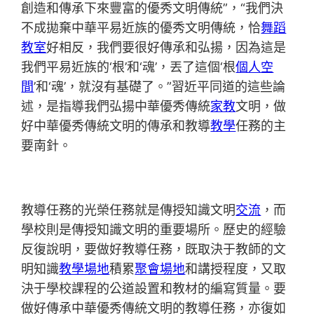
創造和傳承下來豐富的優秀文明傳統”，“我們決
不成拋棄中華平易近族的優秀文明傳統，恰
舞蹈
教室
好相反，我們要很好傳承和弘揚，因為這是
我們平易近族的‘根’和‘魂’，丟了這個‘根
個人空
間
’和‘魂’，就沒有基礎了。”習近平同道的這些論
述，是指導我們弘揚中華優秀傳統
家教
文明，做
好中華優秀傳統文明的傳承和教導
教學
任務的主
要南針。
教導任務的光榮任務就是傳授知識文明
交流
，而
學校則是傳授知識文明的重要場所。歷史的經驗
反復說明，要做好教導任務，既取決于教師的文
明知識
教學場地
積累
聚會場地
和講授程度，又取
決于學校課程的公道設置和教材的編寫質量。要
做好傳承中華優秀傳統文明的教導任務，亦復如