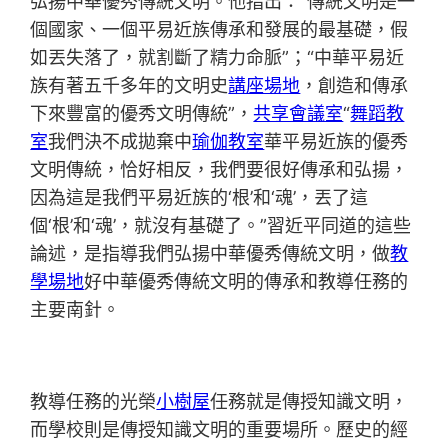
弘揚中華優秀傳統文明。他指出：“傳統文明是一
個國家、一個平易近族傳承和發展的最基礎，假
如丟失落了，就割斷了精力命脈”；“中華平易近
族有著五千多年的文明史
講座場地
，創造和傳承
下來豐富的優秀文明傳統”，
共享會議室
“
舞蹈教
室
我們決不成拋棄中
瑜伽教室
華平易近族的優秀
文明傳統，恰好相反，我們要很好傳承和弘揚，
因為這是我們平易近族的‘根’和‘魂’，丟了這
個‘根’和‘魂’，就沒有基礎了。”習近平同道的這些
論述，是指導我們弘揚中華優秀傳統文明，做
教
學場地
好中華優秀傳統文明的傳承和教導任務的
主要南針。
教導任務的光榮
小樹屋
任務就是傳授知識文明，
而學校則是傳授知識文明的重要場所。歷史的經