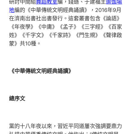
研討中間組
舞蹈教室
編，錢遜、于建福主
瑜伽場
地
編的《中華傳統文明經典誦讀》，2016年9月
在濟南出書社出書發行。這套叢書包含《論語》
《年夜學》《中庸》《孟子》《三字經》《百家
姓》《千字文》《千家詩》《門生規》《聲律啟
蒙》共10種。
《中華傳統文明經典誦讀》
總序文
黨的十八年夜以來，習近平同道屢次強調要鼎力