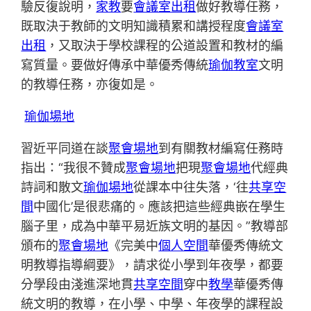
驗反復說明，
家教
要
會議室出租
做好教導任務，
既取決于教師的文明知識積累和講授程度
會議室
出租
，又取決于學校課程的公道設置和教材的編
寫質量。要做好傳承中華優秀傳統
瑜伽教室
文明
的教導任務，亦復如是。
瑜伽場地
習近平同道在談
聚會場地
到有關教材編寫任務時
指出：“我很不贊成
聚會場地
把現
聚會場地
代經典
詩詞和散文
瑜伽場地
從課本中往失落，‘往
共享空
間
中國化’是很悲痛的。應該把這些經典嵌在學生
腦子里，成為中華平易近族文明的基因。”教導部
頒布的
聚會場地
《完美中
個人空間
華優秀傳統文
明教導指導綱要》，請求從小學到年夜學，都要
分學段由淺進深地貫
共享空間
穿中
教學
華優秀傳
統文明的教導，在小學、中學、年夜學的課程設