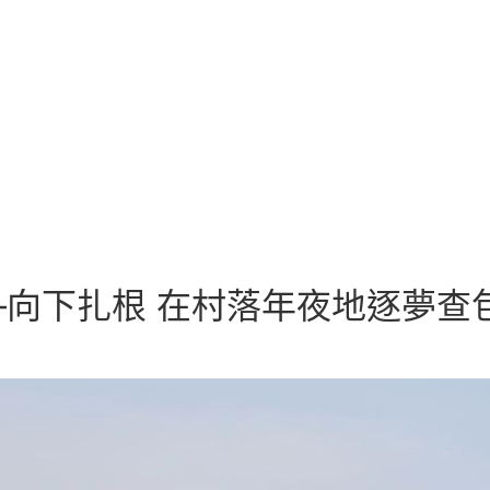
—向下扎根 在村落年夜地逐夢查