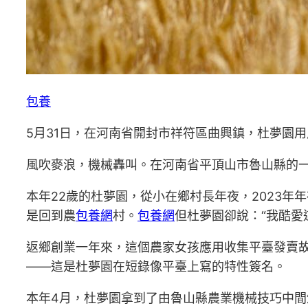
包養
5月31日，在河南省開封市祥符區曲興鎮，杜夢園
風吹麥浪，機械轟叫。在河南省平頂山市魯山縣的一
本年22歲的杜夢園，從小在鄉村長年夜，2023
是回到農
包養網
村。
包養網
但杜夢園卻說：“我酷愛
返鄉創業一年來，這個農家女孩應用收集平臺發賣故
——這是杜夢園在短錄像平臺上寫的特性簽名。
本年4月，杜夢園拿到了由魯山縣農業機械技巧中間