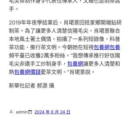
毛尖茶制作身手代表性傳承人，父親也是制茶高
手。
2019年年夜學結業后，肖珺景回抵家鄉開端鉆研
制茶。為了讓更多人清楚信陽毛尖，肖珺景聯合
本地風土著土偶情，拍攝了一系列短錄像，科普
茶功能、推行茶文明。今朝她在短視
包養網
包養
頻平臺已收獲2萬多粉絲。“我想傳承推行好信陽
毛尖非遺手工炒制身手，
包養網
讓更多人清楚和
熱
包養網價錢
愛茶文明。”肖珺景說。
新華社記者 郝源 攝
admin
2024 年 6 月 24 日