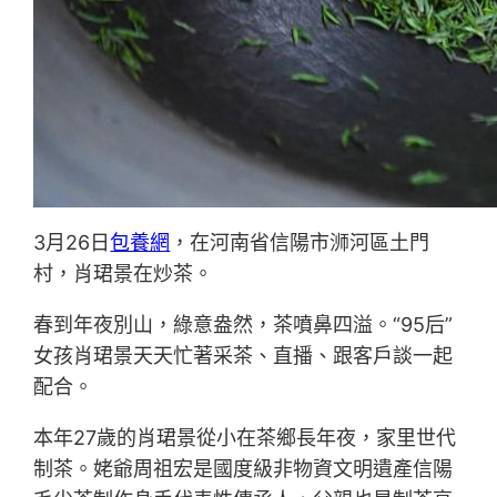
3月26日
包養網
，在河南省信陽市浉河區土門
村，肖珺景在炒茶。
春到年夜別山，綠意盎然，茶噴鼻四溢。“95后”
女孩肖珺景天天忙著采茶、直播、跟客戶談一起
配合。
本年27歲的肖珺景從小在茶鄉長年夜，家里世代
制茶。姥爺周祖宏是國度級非物資文明遺產信陽