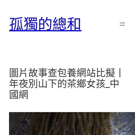
跳
至
孤獨的總和
主
要
內
容
圖片故事查包養網站比擬丨
年夜別山下的茶鄉女孩_中
國網