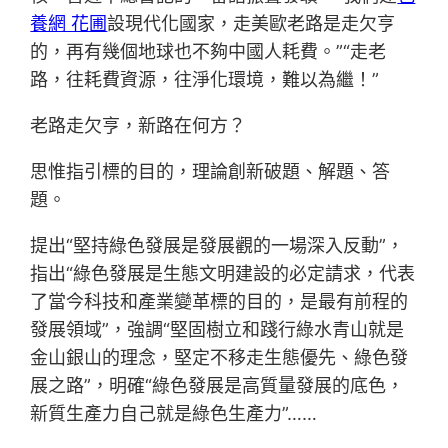
養網 花圃
設現代化國家，走美歐老路是走欠亨
的，再有幾個地球也不夠中國人耗費。”“走老
路，往耗費資源，往淨化環境，難以為繼！”
老路走欠亨，新路在何方？
思惟指引標的目的，理論創新破題、解題、答
題。
提出“堅持綠色發展是發展觀的一場深入反動”，
指出“綠色發展是生態文明建設的必定請求，代表
了當今科技和產業變革標的目的，是最有前程的
發展領域”，強調“堅固樹立和踐行綠水青山就是
金山銀山的理念，堅定不移走生態優先、綠色發
展之路”，明確“綠色發展是高質量發展的底色，
新質生產力自己就是綠色生產力”……