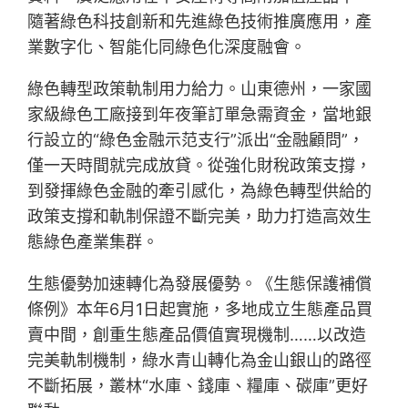
隨著綠色科技創新和先進綠色技術推廣應用，產
業數字化、智能化同綠色化深度融會。
綠色轉型政策軌制用力給力。山東德州，一家國
家級綠色工廠接到年夜筆訂單急需資金，當地銀
行設立的“綠色金融示范支行”派出“金融顧問”，
僅一天時間就完成放貸。從強化財稅政策支撐，
到發揮綠色金融的牽引感化，為綠色轉型供給的
政策支撐和軌制保證不斷完美，助力打造高效生
態綠色產業集群。
生態優勢加速轉化為發展優勢。《生態保護補償
條例》本年6月1日起實施，多地成立生態產品買
賣中間，創重生態產品價值實現機制……以改造
完美軌制機制，綠水青山轉化為金山銀山的路徑
不斷拓展，叢林“水庫、錢庫、糧庫、碳庫”更好