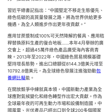
習近平總書記指出：“中國堅定不移走生態優先、
綠色低碳的高質量發展之路，將為世界供給更多
機遇，為全人類進步作出更年夜貢獻。”
應用甘蔗漿制成100%可天然降解的餐具、應用秸
稈替換原料生產的復合地板……本年4月舉辦的廣
交會上，超過45萬件綠色產品廣受海內客商青
睞。2013年至2022年，中國綠色貿易規模基礎
堅持增長態勢，進出口總額從8144.3億美元增至
10792.8億美元，為全球綠色發展注進強勁動
包
養網比擬
能。
在開放競爭中練就真本領，中國新動力產業為全
球應對氣候變化和綠色轉型作出宏大貢獻。作為
全球最年夜的可再生動力市場和設備制造國，中
國風電、光伏產品已經出口到全球200多個國家