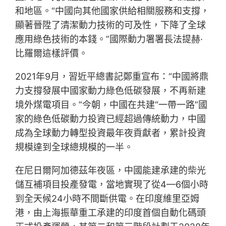
和地區。“中國向其他國家供給相關服務和支撐，
顯著晉陞了清潔動力技術的可及性，下降了全球
應用綠色技術的本錢。”國際動力署署長法提赫·
比羅爾這樣評價。
2021年9月，習近平總書記鄭重宣布：“中國將鼎
力支撐發展中國家動力綠色低碳發展，不再新建
境外煤電項目。”今朝，中國在共建“一帶一路”國
家的綠色低碳動力投資已經超過傳統動力，中國
成為全球動力轉型投資最年夜貢獻者，累計投資
規模達到全球總規模的一半。
在尼日爾阿加德茲年夜區，中國能建承建的柴光
儲互補項目投產發電，當地實現了從4—6個小時
到全天候24小時不間斷供電。在印度維里亞姆
港，由上海振華重工承建的印度首個自動化碼頭