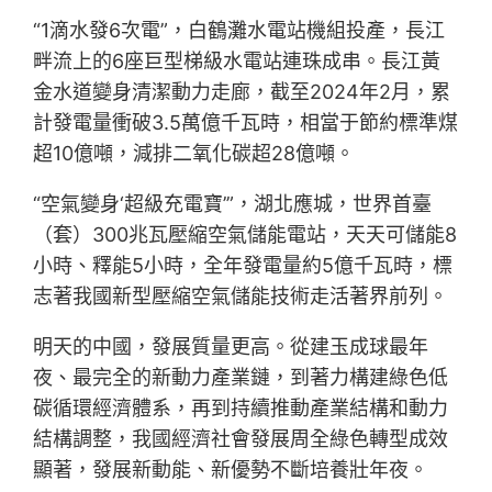
“1滴水發6次電”，白鶴灘水電站機組投產，長江
畔流上的6座巨型梯級水電站連珠成串。長江黃
金水道變身清潔動力走廊，截至2024年2月，累
計發電量衝破3.5萬億千瓦時，相當于節約標準煤
超10億噸，減排二氧化碳超28億噸。
“空氣變身‘超級充電寶’”，湖北應城，世界首臺
（套）300兆瓦壓縮空氣儲能電站，天天可儲能8
小時、釋能5小時，全年發電量約5億千瓦時，標
志著我國新型壓縮空氣儲能技術走活著界前列。
明天的中國，發展質量更高。從建玉成球最年
夜、最完全的新動力產業鏈，到著力構建綠色低
碳循環經濟體系，再到持續推動產業結構和動力
結構調整，我國經濟社會發展周全綠色轉型成效
顯著，發展新動能、新優勢不斷培養壯年夜。