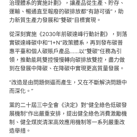
治理體系的實施計劃》，讓產品從生產、貯存、
運輸、暢通直至報廢的碳排放都“有跡可循”，助
力新質生產力發展和“雙碳”目標實現。
從深刻實施《2030年前碳達峰行動計劃》，到落
實碳達峰碳中和“1+N”政策體系，再到發布碳普
惠平臺和個人碳賬戶產品……以“雙碳”任務為引
領，推動能耗雙控慢慢轉向碳排放雙控，盡力做
到在發展中降碳、在降碳中實現更高質量發展。
“改造是由問題倒逼而產生，又在不斷解決問題中
而深化。”
黨的二十屆三中全會《決定》對“健全綠色低碳發
展機制”作出嚴重安排，提出健全綠色消費激勵機
制、健全煤炭清潔高效應用機制等一系列嚴重改
造舉措。