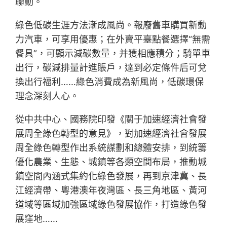
聯動。
綠色低碳生涯方法漸成風尚。報廢舊車購買新動
力汽車，可享用優惠；在外賣平臺點餐選擇“無需
餐具”，可顯示減碳數量，并獲相應積分；騎單車
出行，碳減排量計進賬戶，達到必定條件后可兌
換出行福利……綠色消費成為新風尚，低碳環保
理念深刻人心。
從中共中心、國務院印發《關于加速經濟社會發
展周全綠色轉型的意見》，對加速經濟社會發展
周全綠色轉型作出系統謀劃和總體安排，到統籌
優化農業、生態、城鎮等各類空間布局，推動城
鎮空間內涵式集約化綠色發展，再到京津冀、長
江經濟帶、粵港澳年夜灣區、長三角地區、黃河
道域等區域加強區域綠色發展協作，打造綠色發
展窪地……