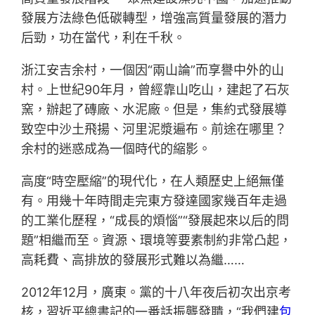
發展方法綠色低碳轉型，增強高質量發展的潛力
后勁，功在當代，利在千秋。
浙江安吉余村，一個因“兩山論”而享譽中外的山
村。上世紀90年月，曾經靠山吃山，建起了石灰
窯，辦起了磚廠、水泥廠。但是，集約式發展導
致空中沙土飛揚、河里泥漿遍布。前途在哪里？
余村的迷惑成為一個時代的縮影。
高度“時空壓縮”的現代化，在人類歷史上絕無僅
有。用幾十年時間走完東方發達國家幾百年走過
的工業化歷程，“成長的煩惱”“發展起來以后的問
題”相繼而至。資源、環境等要素制約非常凸起，
高耗費、高排放的發展形式難以為繼……
2012年12月，廣東。黨的十八年夜后初次出京考
核，習近平總書記的一番話振聾發聵，“我們建
包