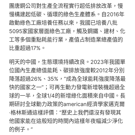
團唐鋼公司對生產全流程實行超低排放改革，慢
慢構建起低碳、循環的綠色生產體系。自2016年
啟動綠色工廠培養任務以來，我國已培養八批
5095家國家層面綠色工廠，觸及鋼鐵、建材、化
工等多個重點耗能行業，產值占制造業總產值的
比重超過17%。
明天的中國，生態環境持續改良。2023年我國單
位國內生產總值能耗、碳排放強度較2012年分別
降落超過26%、35%，“成為全球能耗強度降落最
快的國家之一”；可再生動力發電新增裝機超過全
球的一半，全球1/4的新增綠化面積來自中國。長
期研討全球動力政策的american經濟學家邁克爾
·格林斯通這樣評價：“歷史上我們還沒有發現其
他國家能在這般短的時間內這樣年夜幅減少淨化
的例子。”