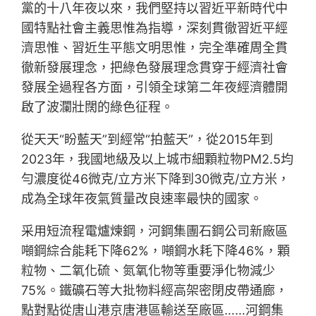
黨的十八年夜以來，我們堅持以習近平新時代中
國特點社會主義思惟為指導，深刻貫徹習近平經
濟思惟、習近生平態文明思惟，完全準確周全貫
徹新發展理念，把綠色發展理念貫穿于經濟社會
發展全過程各方面，引領全球第二年夜經濟體開
啟了波瀾壯闊的綠色征程。
從天天“盼藍天”到經常“拍藍天”，從2015年到
2023年，我國地級及以上城市細顆粒物PM2.5均
勻濃度從46微克/立方米下降到30微克/立方米，
成為全球年夜氣質量改良速率最快的國家。
采用短流程電爐煉鋼，河鋼集團石鋼公司新廠區
噸鋼綜合能耗下降62%，噸鋼水耗下降46%，顆
粒物、二氧化硫、氮氧化物等重要淨化物減少
75%。鐵礦石等大批物料經高架密閉皮帶通廊，
點對點從唐山港京唐港區輸送至廠區……河鋼集