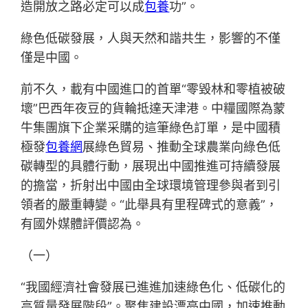
造開放之路必定可以成
包養
功”。
綠色低碳發展，人與天然和諧共生，影響的不僅
僅是中國。
前不久，載有中國進口的首單“零毀林和零植被破
壞”巴西年夜豆的貨輪抵達天津港。中糧國際為蒙
牛集團旗下企業采購的這筆綠色訂單，是中國積
極發
包養網
展綠色貿易、推動全球農業向綠色低
碳轉型的具體行動，展現出中國推進可持續發展
的擔當，折射出中國由全球環境管理參與者到引
領者的嚴重轉變。“此舉具有里程碑式的意義”，
有國外媒體評價認為。
（一）
“我國經濟社會發展已進進加速綠色化、低碳化的
高質量發展階段”。聚焦建設漂亮中國，加速推動