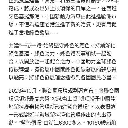
正式投產運營，其第二和第三階段計劃于2028年
落成，將成為世界上最環保的口岸之一。在西班
牙巴塞羅那港，中國新動力汽車由此進進歐洲市
場，不僅為這座老港注進了新的活氣，更有用促
進了當地綠色發展……
共建“一帶一路”始終堅守綠色的底色。持續深化
綠色基建、綠色動力、綠色路況等領域一起配
合，以開放匯一起配合之力，中國助力全球綠色
低碳轉型，讓發展中國家綠色低碳發展的夢想得
以點亮，將綠色發展理念播撒到各國國民心里。
2023年10月，聯合國環境規劃署宣布：將聯合國
環保領域最高榮譽“地球衛士獎”獎項授予中國陸
地塑料廢棄物管理新形式“藍色循環”，以表揚這
一形式對近岸海域塑料淨化管理作出的杰出貢
獻。“藍色循環”由浙江6300多人、10180艘船舶