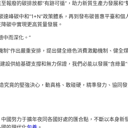
至報廢的碳排放都“有跡可循”，助力新質生產力發展和“
碳達峰碳中和“1+N”政策體系，再到發布碳普惠平臺和個
在降碳中實現更高質量發展。
題中而深化。”
機制”作出嚴重安排，提出健全綠色消費激勵機制、健全
國建設供給基礎支撐和無力保證，我們必能以發展“含綠量”
以改造究竟的堅強決心，動真格、敢碰硬，精準發力、協同
，中國努力于擴年夜同各國好處的匯合點，不斷以本身新
各國的現代化
包養
。