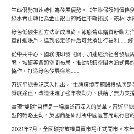
生態優勢加速轉化為發展優勢。《生態保護補償條例
綠水青山轉化為金山銀山的路徑不斷拓展，叢林“水
綠色低碳生涯方法漸成風尚。報廢舊車購買新動力汽
量計進賬戶，達到必定條件后可兌換出行福利……
從中共中心、國務院印發《關于加速經濟社會發展
態、城鎮等各類空間布局，推動城鎮空間內涵式集
協作，打造綠色發展窪地……
習近平總書記深入指出，“生態環境問題歸根結底是
發展途徑，改造注進了強年夜動力、供給了無力支
實現“雙碳”目標是一場廣泛而深入的變革。習近平總
型的戰略主動。英國商品研討所中國區首席執行官約
2021年7月，全國碳排放權買賣市場正式開市。本