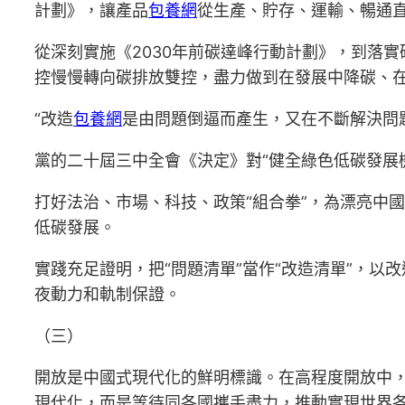
計劃》，讓產品
包養網
從生產、貯存、運輸、暢通直
從深刻實施《2030年前碳達峰行動計劃》，到落實
控慢慢轉向碳排放雙控，盡力做到在發展中降碳、
“改造
包養網
是由問題倒逼而產生，又在不斷解決問
黨的二十屆三中全會《決定》對“健全綠色低碳發展
打好法治、市場、科技、政策“組合拳”，為漂亮中
低碳發展。
實踐充足證明，把“問題清單”當作“改造清單”，
夜動力和軌制保證。
（三）
開放是中國式現代化的鮮明標識。在高程度開放中
現代化，而是等待同各國攜手盡力，推動實現世界