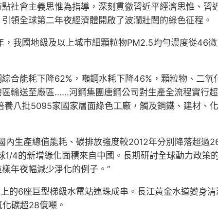
特點社會主義思惟為指導，深刻貫徹習近平經濟思惟、習
，引領全球第二年夜經濟體開啟了波瀾壯闊的綠色征程。
23年，我國地級及以上城市細顆粒物PM2.5均勻濃度從4
綜合能耗下降62%，噸鋼水耗下降46%，顆粒物、二氧
港區輸送至廠區……河鋼集團唐鋼公司對生產全流程實行
已培養八批5095家國家層面綠色工廠，觸及鋼鐵、建材
國內生產總值能耗、碳排放強度較2012年分別降落超過2
/4的新增綠化面積來自中國。長期研討全球動力政策的am
樣年夜幅減少淨化的例子。”
流上的6座巨型梯級水電站連珠成串。長江黃金水道變身清潔
化碳超28億噸。