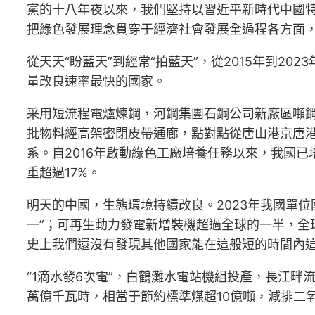
黨的十八年夜以來，我們堅持以習近平新時代中國
把綠色發展理念貫穿于經濟社會發展全過程各方面
從天天“盼藍天”到經常“拍藍天”，從2015年到20
量改良速率最快的國家。
采用短流程電爐煉鋼，河鋼集團石鋼公司新廠區噸鋼
批物料經高架密閉皮帶通廊，點對點從唐山港京唐
系。自2016年啟動綠色工廠培養任務以來，我國
重超過17%。
明天的中國，生態環境持續改良。2023年我國單位
一”；可再生動力發電新增裝機超過全球的一半，全球1
史上我們還沒有發現其他國家能在這般短的時間內這
“1滴水發6次電”，白鶴灘水電站機組投產，長江畔
萬億千瓦時，相當于節約標準煤超10億噸，減排二氧