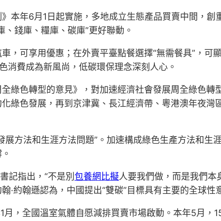
》本年6月1日起實施，多地成立生態產品買賣中間，創
庫、錢庫、糧庫、碳庫”更好聯動。
車，可享用優惠；在外賣平臺點餐選擇“無需餐具”，可
綠色消費成為新風尚，低碳環保理念深刻人心。
周全綠色轉型的意見》，對加速經濟社會發展周全綠色轉
約化綠色發展，再到京津冀、長江經濟帶、粵港澳年夜灣
發展方法和生涯方法問題”。加速構成綠色生產方法和生
撐。
書記指出，“不是別
包養網比擬
人要我們做，而是我們本
翰·約翰遜認為，中國提出“雙碳”目標具有主要的全球性
年1月，全國溫室氣體自愿減排買賣市場啟動。本年5月，