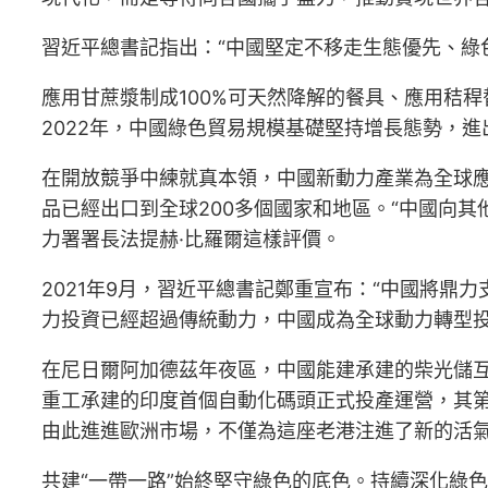
習近平總書記指出：“中國堅定不移走生態優先、綠
應用甘蔗漿制成100%可天然降解的餐具、應用秸稈
2022年，中國綠色貿易規模基礎堅持增長態勢，進出
在開放競爭中練就真本領，中國新動力產業為全球
品已經出口到全球200多個國家和地區。“中國向
力署署長法提赫·比羅爾這樣評價。
2021年9月，習近平總書記鄭重宣布：“中國將鼎
力投資已經超過傳統動力，中國成為全球動力轉型
在尼日爾阿加德茲年夜區，中國能建承建的柴光儲互
重工承建的印度首個自動化碼頭正式投產運營，其第
由此進進歐洲市場，不僅為這座老港注進了新的活
共建“一帶一路”始終堅守綠色的底色。持續深化綠