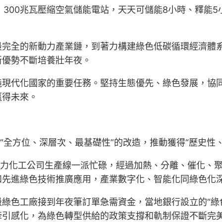
套）300兆瓦壓縮空氣儲能電站，天天可儲能8小時、釋能
最完全的新動力產業鏈，到著力構建綠色低碳循環經濟體
新優勢不斷培養壯年夜。
義現代化國家的重要任務。堅持生態優先、綠色發展，協
贏得未來。
以“全方位、深層次、最基礎性”的改造，推動獲得“歷史性
動力化工公司生產線一派忙碌，經過加熱、分離、催化、
和先進綠色技術推廣應用，產業數字化、智能化同綠色化
綠色工廠接到年夜筆訂單急需資金，當地銀行設立的“綠色
牽引感化，為綠色轉型供給的政策支撐和軌制保證不斷完