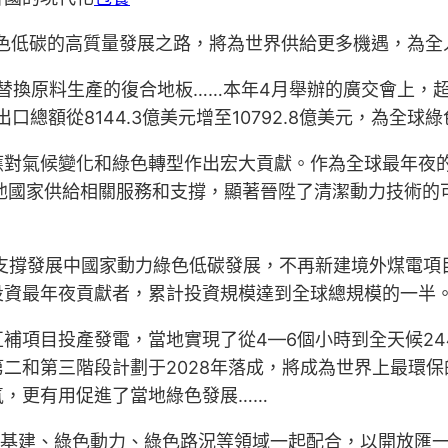
色低碳的高質量發展之路，將為世界供給更多機遇，為全
替換原料生產的復合地板……本年4月舉辦的廣交會上，超
口總額從8144.3億美元增至10792.8億美元，為全
應對氣候變化和綠色轉型作出宏大貢獻。作為全球最年夜
其他國家供給相關服務和支撐，顯著晉陞了清潔動力技術的
力支撐發展中國家動力綠色低碳發展，不再新建境外煤電項
投資最年夜貢獻者，累計投資規模達到全球總規模的一半
補項目投產發電，當地實現了從4—6個小時到全天候2
二和第三階段計劃于2028年落成，將成為世界上最環
氣，更有用促進了當地綠色發展……
色基建、綠色動力、綠色路況等領域一起配合，以開放匯