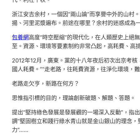
浙江安吉余村，一個因“兩山論”而享譽中外的山村
揚、河里泥漿遍布。前途在哪里？余村的迷惑成為
包養網
高度“時空壓縮”的現代化，在人類歷史上絕
至。資源、環境等要素制約非常凸起，高耗費、高
2012年12月，廣東。黨的十八年夜后初次出京
國人耗費。”“走老路，往耗費資源，往淨化環境，難
老路走欠亨，新路在何方？
思惟指引標的目的，理論創新破題、解題、答題。
提出“堅持綠色發展是發展觀的一場深入反動”，指
調“堅固樹立和踐行綠水青山就是金山銀山的理念，
力”……