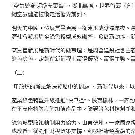
“空氣變身‘超級充電寶’”，湖北應城，世界首臺（
縮空氣儲能技術走活著界前列。
明天的中國，發展質量更高。從建玉成球最年夜、
濟社會發展周全綠色轉型成效顯著，發展新動能、
高質量發展是新時代的硬事理，是周全建設社會主
綠色底色，定能在新征程上贏得優勢、贏得主動、
（二）
“用改造的辦法解決發展中的問題”。新時代以來，
產業綠色轉型升級進進“快車道”。陜西榆林，一家
在平安座椅等高附加值產品中。隨著綠色科技創新
綠色轉型政策軌制用力給力。山東德州，一家國家級
成放貸。從強化財稅政策支撐，到發揮綠色金融的