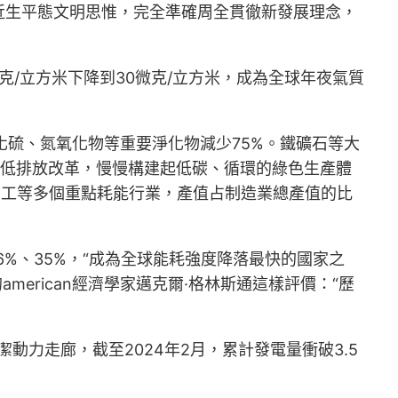
近生平態文明思惟，完全準確周全貫徹新發展理念，
6微克/立方米下降到30微克/立方米，成為全球年夜氣質
化硫、氮氧化物等重要淨化物減少75%。鐵礦石等大
超低排放改革，慢慢構建起低碳、循環的綠色生產體
、化工等多個重點耗能行業，產值占制造業總產值的比
6%、35%，“成為全球能耗強度降落最快的國家之
erican經濟學家邁克爾·格林斯通這樣評價：“歷
動力走廊，截至2024年2月，累計發電量衝破3.5