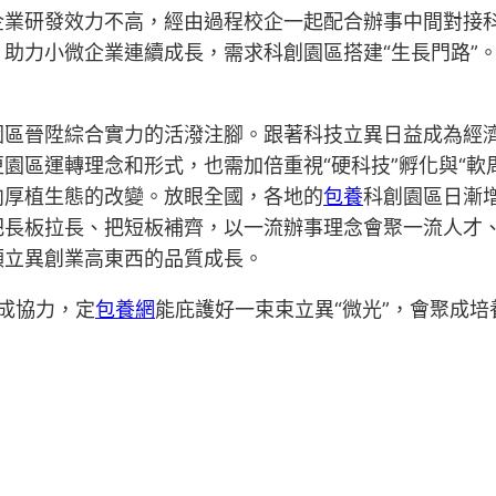
企業研發效力不高，經由過程校企一起配合辦事中間對接
助力小微企業連續成長，需求科創園區搭建“生長門路”
園區晉陞綜合實力的活潑注腳。跟著科技立異日益成為經
園區運轉理念和形式，也需加倍重視“硬科技”孵化與“軟
向厚植生態的改變。放眼全國，各地的
包養
科創園區日漸
長板拉長、把短板補齊，以一流辦事理念會聚一流人才、立
領立異創業高東西的品質成長。
構成協力，定
包養網
能庇護好一束束立異“微光”，會聚成