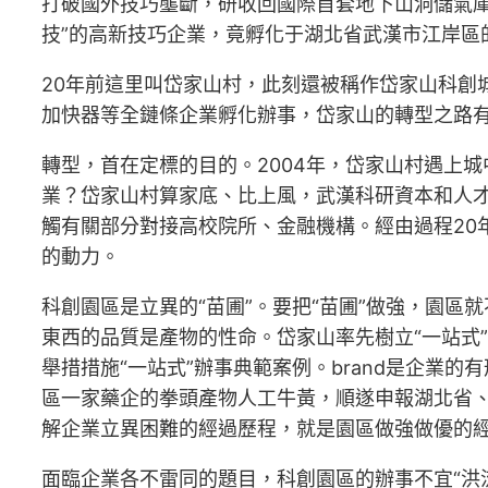
打破國外技巧壟斷，研收回國際首套地下山洞儲氣庫
技”的高新技巧企業，竟孵化于湖北省武漢市江岸區
20年前這里叫岱家山村，此刻還被稱作岱家山科創
加快器等全鏈條企業孵化辦事，岱家山的轉型之路
轉型，首在定標的目的。2004年，岱家山村遇上
業？岱家山村算家底、比上風，武漢科研資本和人
觸有關部分對接高校院所、金融機構。經由過程20
的動力。
科創園區是立異的“苗圃”。要把“苗圃”做強，園區
東西的品質是產物的性命。岱家山率先樹立“一站式
舉措措施“一站式”辦事典範案例。brand是企業的
區一家藥企的拳頭產物人工牛黃，順遂申報湖北省
解企業立異困難的經過歷程，就是園區做強做優的
面臨企業各不雷同的題目，科創園區的辦事不宜“洪