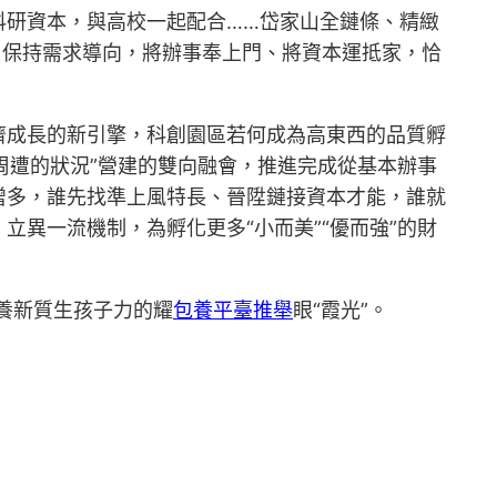
科研資本，與高校一起配合……岱家山全鏈條、精緻
。保持需求導向，將辦事奉上門、將資本運抵家，恰
濟成長的新引擎，科創園區若何成為高東西的品質孵
周遭的狀況”營建的雙向融會，推進完成從基本辦事
增多，誰先找準上風特長、晉陞鏈接資本才能，誰就
異一流機制，為孵化更多“小而美”“優而強”的財
培養新質生孩子力的耀
包養平臺推舉
眼“霞光”。