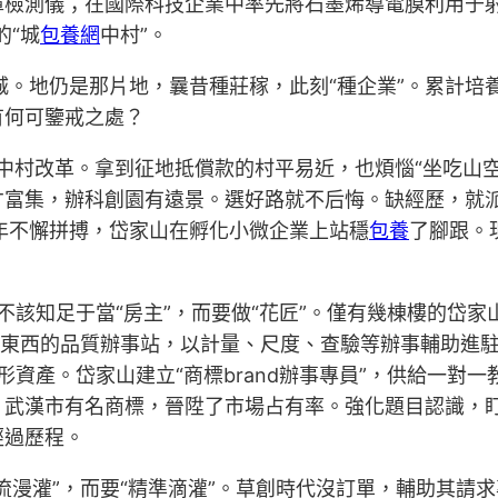
檢測儀；在國際科技企業中率先將石墨烯導電膜利用于射
的“城
包養網
中村”。
城。地仍是那片地，曩昔種莊稼，此刻“種企業”。累計培
有何可鑒戒之處？
城中村改革。拿到征地抵償款的村平易近，也煩惱“坐吃山
才富集，辦科創園有遠景。選好路就不后悔。缺經歷，就
年不懈拼搏，岱家山在孵化小微企業上站穩
包養
了腳跟。
就不該知足于當“房主”，而要做“花匠”。僅有幾棟樓的
”東西的品質辦事站，以計量、尺度、查驗等辦事輔助進
有形資產。岱家山建立“商標brand辦事專員”，供給一
、武漢市有名商標，晉陞了市場占有率。強化題目認識，
經過歷程。
流漫灌”，而要“精準滴灌”。草創時代沒訂單，輔助其請