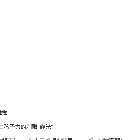
歷程
生孩子力的刺眼“霞光”