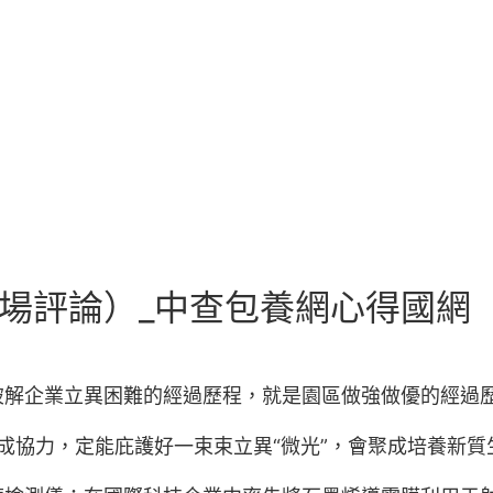
現場評論）_中查包養網心得國網
破解企業立異困難的經過歷程，就是園區做強做優的經過
構成協力，定能庇護好一束束立異“微光”，會聚成培養新質