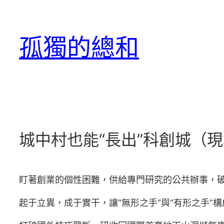
跳
至
孤獨的總和
主
要
內
容
城中村也能“長出”科創城（
盯著創業的個性困難，供給專門研究的公共辦事，
起于立異，成于實干，讓“無形之手”與“有形之手”