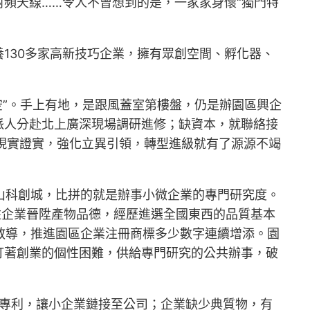
頻天線……令人不曾想到的是，一家家身懷“獨門特
養130多家高新技巧企業，擁有眾創空間、孵化器、
空”。手上有地，是跟風蓋室第樓盤，仍是辦園區興企
派人分赴北上廣深現場調研進修；缺資本，就聯絡接
現實證實，強化立異引領，轉型進級就有了源源不竭
岱家山科創城，比拼的就是辦事小微企業的專門研究度。
駐企業晉陞產物品德，經歷進選全國東西的品質基本
對一教導，推進園區企業注冊商標多少數字連續增添。園
盯著創業的個性困難，供給專門研究的公共辦事，破
求專利，讓小企業鏈接至公司；企業缺少典質物，有