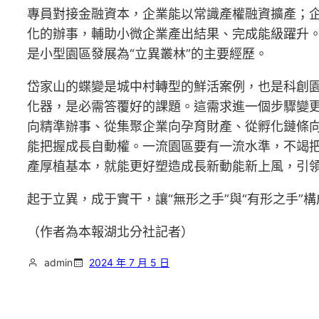
專員對接金融資本，企業能以常識產權融資擴產；
化的辦事，輔助小微企業產出結果、完成能級躍升。
是小型園區發展為“立異叢林”的主要經歷。
岱家山的蝶變是城中村轉型的鮮活案例，也是科創
化器，是必需答覆好的課題。這需求進一個步驟變更
向精準辦事、從集聚企業向孕育財產、從孵化鏈條
能把握成長自動權。一流園區要有一流水準，不竭把
產厚植基本，就能更好塑造成長新動能新上風，引
起于立異，成于實干，讓“無形之手”與“有形之手”
（作者為本報湖北分社記者）
admin
2024 年 7 月 5 日