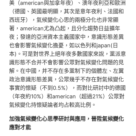
美（american與加拿年夜）、澳年夜利亞和歐洲
（德國、英國最明顯，其次是意年夜利、法國和
西班牙），氣候變化心思的兩極分化也非常顯
著，american尤為凸起，且分化趨勢日益擴年
夜；發達的亞洲資本主義國家中，意識形態差異
也會影響氣候變化擔憂，如以色列和japan(日
本)。可是對世界上絕年夜多數國家來說，黨派意
識形態不合并不會影響公眾對氣候變化問題的見
解。在中國，并不存在多黨制下的個體左、左翼
政治意識形態差異，公眾幾乎不存在對氣候變化
事實的懷疑（不到0.5%），而對比研討中的德國
（年夜約10%）和american（超過21%）公眾對
氣候變化持懷疑論者均占較高比例。
加強氣候變化心思學研討與應用，晉陞氣候變化
應對才能