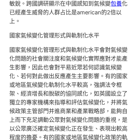
敏銳。跨國調研顯示在中國感知到氣候變
包養
化
已經產生威脅的人群占比是american的2倍以
上。
國家氣候變化管理形式與軌制化水平
國家氣候變化管理形式與軌制化水平會對氣候變
化問題的社會關注度和氣候變化實際應對才能產
生影響，因此也會對平易近眾若何認識氣候變
化、若何對此做出反應產生主要影響。有的國家
或地區氣候變化軌制化水平較高，強調法令框
架、經濟增長和脫碳的協同感化，如英國設立了
獨立的專家機構來指導和評估氣候變化，并將氣
候政策主管部門并進商業和產業戰略部，能夠自
上而下充足調動公眾對氣候變化問題的重視，是
以公眾廣泛確定氣候變化正在發生、表現出較高
程度的擔憂。有的國家或地區氣候變化政策的軌