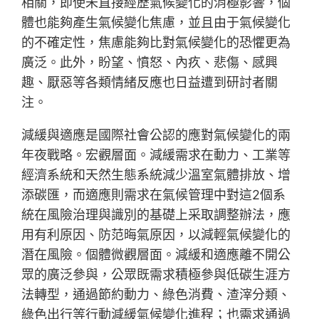
相關，即使未直接經歷氣候變化的消極影響，個
體也能夠產生氣候變化焦慮，並且由于氣候變化
的不確定性，焦慮能夠比對氣候變化的恐懼更為
廣泛。此外，盼望、憤怒、內疚、悲傷、感興
趣、厭惡等各類情緒反應也日益遭到研討者關
注。
減緩與適應是國際社會公認的應對氣候變化的兩
年夜戰略。宏觀層面。減緩需求在動力、工業等
經濟系統和天然生態系統減少溫室氣體排放、增
添碳匯，而適應則需求在氣候管理中對這2個系
統在風險治理與識別的基礎上采取調整辦法，應
用有利原因、防范晦氣原因，以減輕氣候變化的
潛在風險。個體微觀層面。減緩和適應離不開公
眾的廣泛參與，公眾既需求積極參與低碳生涯方
法轉型，通過節約動力、綠色消費、渣滓分類、
綠色出行等行動減緩氣候變化進程；也需求通過