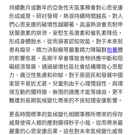
持續數月或數年的亞急性天氣事務會對心思安康
形成威脅。研討發現，熱浪持續時間越長，對人
們心思安康的破壞性越顯著。高溫熱浪會克制甲
狀腺激素的排泄，安慰生長激素和催乳素降低，
形成身體脫水，從而損害認知效能，對于本來就
患有癡呆、精力決裂癥等嚴重精力障礙群
包養
體
的影響愈甚。長期干旱會導致食物供應中斷和阻
礙經濟發展，通過破壞社區社會結構導致心思壓
力、廣泛性焦慮和抑郁，對于原居民和發展中國
家居平易近尤甚。兒童則由于心理懦弱性、與環
境互動的獨特徵、無限的適應才能等緣由，更不
難遭到長期氣候變化帶來的不良知理安康影響。
更長時間標準的氣候變化相關事務所帶來的保存
威脅使得人類的應對顯得眇乎小哉，從而帶來最
嚴重的心思安康后果。這些對未來氣候變化威脅