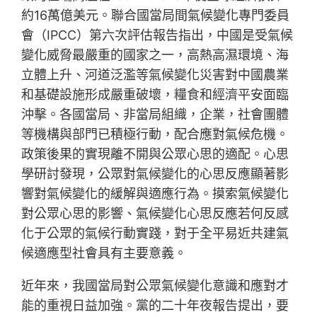
約16萬億美元。聯合國當局間氣候變化專門委員
會（IPCC）第六次評估報告指出，中國是受氣候
變化威脅最嚴重的國家之一，高熱高濕環境、海
立體上升、河道泛濫等氣候變化災害對中國農業
和基礎設施形成嚴重破壞，糧食和經濟平安面臨
沖擊。各國當局、非當局組織，企業，社會團體
等機構與部門已積極行動，配合應對氣候危機。
政策後果的實現離不開與公眾心思的適配。心思
學研討發現，公眾對氣候變化的心思反應顯著影
響對氣候變化的緩解與適應行為。摸索氣候變化
對公眾心思的影響、氣候變化心思反應若何反感
化于公眾的氣候行動實踐，對于全平易近共建氣
候適應型社會具有主要意義。
近年來，我國當局對公眾氣候變化意識和應對才
能的重視日益加強。黨的二十年夜報告提出，要