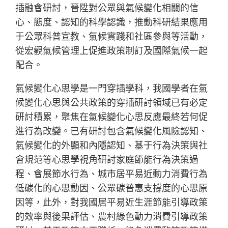
插融會研討，晉陞對公眾與氣候變化相關的信
心、態度、認知的科學認識，推動科研結果應用
于公眾科普宣教、氣候實踐和社區參與等活動，
從宏觀氣候管理上促進政策制訂及國際氣候一起
配合。
氣候變化心思學是一門穿插學科，我國學者在氣
候變化心思與公共政策的穿插研討領域已有必定
研討積累，聚焦在氣候變化心思反應最終若何促
進行為改變。已有研討包含氣候變化風險認知、
氣候變化的外顯和內隱認知、基于行為決策與社
會規范等心思學視角研討家庭節能行為決策過
程、會展節水行為、城市居平易近動力消費行為
低碳化的心思動因、公眾碳普惠支撐度的心思原
因等，此外，對我國居平易近生涯節能引導政策
的效率與後果評估、農村綠色動力消費引導政策