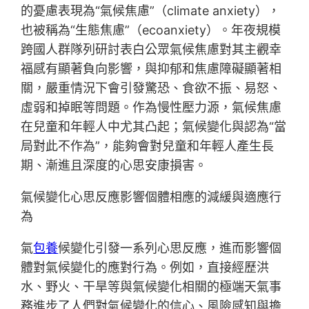
的憂慮表現為“氣候焦慮”（climate anxiety），
也被稱為“生態焦慮”（ecoanxiety）。年夜規模
跨國人群隊列研討表白公眾氣候焦慮對其主觀幸
福感有顯著負向影響，與抑郁和焦慮障礙顯著相
關，嚴重情況下會引發驚恐、食欲不振、易怒、
虛弱和掉眠等問題。作為慢性壓力源，氣候焦慮
在兒童和年輕人中尤其凸起；氣候變化與認為“當
局對此不作為”，能夠會對兒童和年輕人產生長
期、漸進且深度的心思安康損害。
氣候變化心思反應影響個體相應的減緩與適應行
為
氣
包養
候變化引發一系列心思反應，進而影響個
體對氣候變化的應對行為。例如，直接經歷洪
水、野火、干旱等與氣候變化相關的極端天氣事
務進步了人們對氣候變化的信心、風險感知與擔