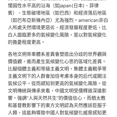
懦弱性水平高的沿海（如japan(日本)、菲律
賓）、生態破壞地區（如巴西）和經濟落后地區
（如巴布亞新幾內亞）尤為強烈。american非白
人所處天然環境更惡劣、經濟發展程度更低，比
白人面臨更多的氣候變化風險，是以對氣候變化
的擔憂程度更高。
各地文明崇奉體系差異會塑造出分歧的世界觀與
價值觀，進而產生氣候變化心思的區域化差異。
比擬個體主義和等級主義文明，集體主義戰爭等
主義文明下的人群會加倍考慮本身的后代或關注
氣候公平，從而感知到更高的氣候變化風險。從
文明傳統與傳承來看，中國文明受儒釋道深遠影
響，強調“人與天然共生”的價值信心，而猶太教
和基督教影響下的東方文明認為天然應該臣服于
人類，這能夠導致中國人對氣候變化威脅感知更