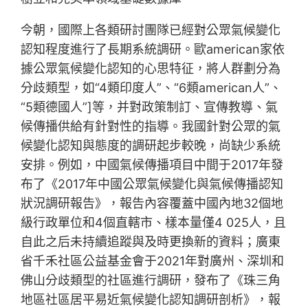
今朝，國際上各類研討團隊已經對公眾氣候變化
認知程度進行了長期系統調研。歐american家依
據公眾氣候變化認知的心思特征，將人群劃分為
分歧類型，如“4類印度人”、“6類american人”、
“5類德國人”]等，并對政策制訂、宣傳教導、氣
候傳播供給有針對性的指導。我國針對公眾的氣
候變化認知與態度的調研起步較晚，尚缺少系統
安排。例如，中國氣候傳播項目中間于2017年發
布了《2017年中國公眾氣候變化與氣候傳播認知
狀況調研報告》，報告內容覆蓋中國內地32個地
級行政單位和4個直轄市、樣本量僅4 025人，且
自此之后未持續追蹤與及時更換新的資料；廣東
省千禾社區公益基金會于2021年對廣州、深圳和
佛山分歧類型的社區進行調研，發布了《珠三角
地區社區居平易近氣候變化認知調研剖析》，報