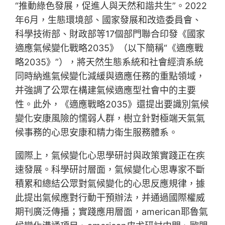
“推動綠色發展，促進人與天然和諧共生”。2022
年6月，生態環境部、國家發展和改造委員會、
科學技術部、財政部等17個部門聯合印發《國家
適應氣候變化戰略2035》（以下簡稱“《適應戰
略2035》”），將天然生態系統和社會經濟系統
同時納進氣候變化減緩與適應任務的重點領域，
并強調了公眾在構建氣候適應型社會中的主要
性。此外，《適應戰略2035》還提出要識別氣候
變化安康風險的懦弱人群，樹立針對極端天氣氣
候事務的心思安康和精力衛生服務體系。
國際上，氣候變化心思學研討與政策實踐正在疾
速發展。科學研討層面，氣候變化心思專家不斷
積累和總結公眾對氣候變化的心思反應規律，據
此提出氣候應對行動干預辦法，并通過國際權威
期刊廣泛傳播；實踐應用層面，american耶魯氣