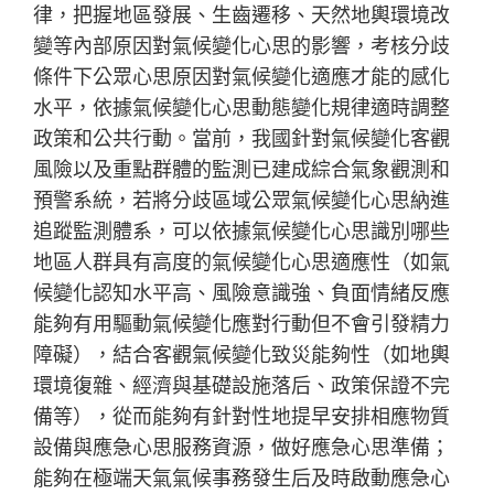
律，把握地區發展、生齒遷移、天然地輿環境改
變等內部原因對氣候變化心思的影響，考核分歧
條件下公眾心思原因對氣候變化適應才能的感化
水平，依據氣候變化心思動態變化規律適時調整
政策和公共行動。當前，我國針對氣候變化客觀
風險以及重點群體的監測已建成綜合氣象觀測和
預警系統，若將分歧區域公眾氣候變化心思納進
追蹤監測體系，可以依據氣候變化心思識別哪些
地區人群具有高度的氣候變化心思適應性（如氣
候變化認知水平高、風險意識強、負面情緒反應
能夠有用驅動氣候變化應對行動但不會引發精力
障礙），結合客觀氣候變化致災能夠性（如地輿
環境復雜、經濟與基礎設施落后、政策保證不完
備等），從而能夠有針對性地提早安排相應物質
設備與應急心思服務資源，做好應急心思準備；
能夠在極端天氣氣候事務發生后及時啟動應急心