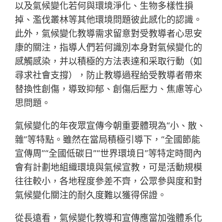
以及氣候變化若何與環境淨化、生物多樣性損
掉、濫伐叢林等其他環境問題彼此感化的認識。
此外，氣候變化教導需求留意對受教導者心思安
康的關注，指導人們若何識別本身對氣候變化的
感觸感染，并以積極的方法表達和采取行動（如
尋求社會支撐），防止教導過程給受教導者帶來
替換性創傷，導致抑郁、創傷后壓力、焦慮等心
思問題。
氣候變化的年夜眾宣傳今朝重要體現為“小、散、
雜”等特點。雖然在當局積極引導下，“全國節能
宣傳周”“全國低碳日”“世界環境日”等特定時間內
會有計劃地組織環境與氣候宣教，可是活動規模
往往較小，各地程度參差不齊，公眾參與度和對
氣候變化關注的耐久度難以獲得保證。
從長遠看，氣候變化教導和宣傳應當加強體系化