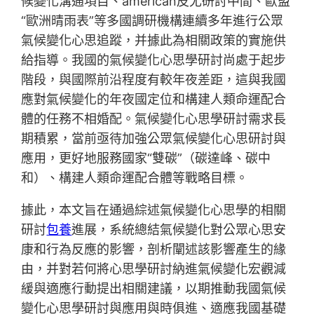
候變化溝通項目、american皮尤研討中間、歐盟
“歐洲晴雨表”等多國調研機構連續多年進行公眾
氣候變化心思追蹤，并據此為相關政策的實施供
給指導。我國的氣候變化心思學研討尚處于起步
階段，與國際前沿程度有較年夜差距，這與我國
應對氣候變化的年夜國定位和構建人類命運配合
體的任務不相婚配。氣候變化心思學研討需求長
期積累，當前亟待加強公眾氣候變化心思研討與
應用，更好地服務國家“雙碳”（碳達峰、碳中
和）、構建人類命運配合體等戰略目標。
據此，本文旨在通過綜述氣候變化心思學的相關
研討
包養
進展，系統總結氣候變化對公眾心思安
康和行為反應的影響，剖析闡述該影響產生的緣
由，并對若何將心思學研討納進氣候變化宏觀減
緩與適應行動提出相關建議，以期推動我國氣候
變化心思學研討與應用與時俱進、適應我國基礎