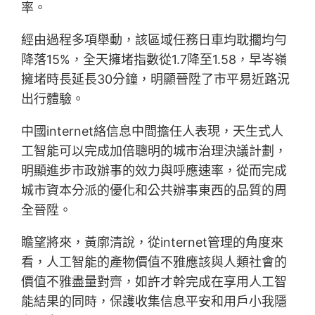
率。
經由過程多項舉動，該區域任務日車均耽擱均勻
降落15%，全天擁堵指數從1.7降至1.58，早岑嶺
擁堵時長延長30分鐘，明顯晉陞了市平易近路況
出行體驗。
中國internet絡信息中間擔任人表現，天生式人
工智能可以完成加倍聰明的城市治理決議計劃，
明顯進步市政辦事的效力與呼應速率，從而完成
城市資本分派的優化和公共辦事東西的品質的周
全晉陞。
瞻望將來，黃廓清說，從internet管理的角度來
看，人工智能的產物價值不雅應該與人類社會的
價值不雅盡量對齊，如許才幹完成在享用人工智
能結果的同時，保護收集信息平安和用戶小我隱