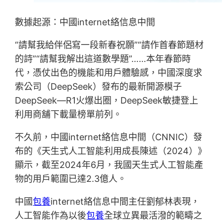
數據起源：中國internet絡信息中間
“請幫我給伴侶寫一段新春祝願”“請作首春節題材
的詩”“請幫我解出這道數學題”……本年春節時
代，憑仗出色的機能和用戶體驗感，中國深度求
索公司（DeepSeek）發布的最新開源模子
DeepSeek—R1火爆出圈，DeepSeek敏捷登上
利用商舖下載量榜單前列。
不久前，中國internet絡信息中間（CNNIC）發
布的《天生式人工智能利用成長陳述（2024）》
顯示，截至2024年6月，我國天生式人工智能產
物的用戶範圍已達2.3億人。
中國
包養
internet絡信息中間主任劉郁林表現，
人工智能作為以後
包養
全球立異最活潑的範疇之