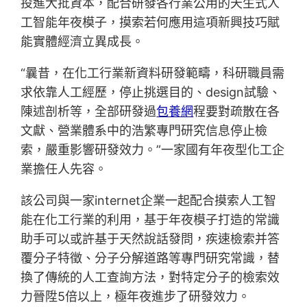
投進大批資本，配合研發各行業公用的天生式人
工智能年夜模子，摸索若何應用這項新興技巧賦
能實體經濟立異成長。
“曩昔，在化工行業新資料研發範疇，科研職員需
求依靠人工經歷，停止挑選目的、design試驗、
陳述剖析等，全部研發過
包養網
程要對疏散在各
文獻、營業體系中的浩繁專門研究信息停止檢
索，嚴重影響研發效力。”一家國有年夜型化工企
業擔任人先容。
該公司與一家internet企業一起配合摸索人工智
能在化工行業的利用，基于年夜模子打造的常識
助手可以或許基于天然說話發問，疾速檢索并答
覆分子特徵、分子分解道路等專門研究常識，替
換了傳統的人工查詢方法，對特定分子的檢索效
力晉陞5倍以上，極年夜進步了研發效力。