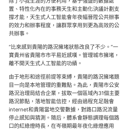
除了小我生涯的方便利用，基于強盛的數據處
置、特性化內在的事務天生和主動化決議計劃支
撐才能，天生式人工智能會年夜幅晉陞公共辦事
的效力和辦事程度，讓群眾享用到更為高效的公
共辦事。
“比來感到貴陽的路況擁堵狀態改良了不少。”一
寶貴州省貴陽市市平易近感嘆。管理城市擁堵，
離不開天生式人工智能的功績。
由于地形和途徑前提等束縛，貴陽的路況擁堵題
目一向是本地管理的重難點。為此，貴陽市公安
路況治理局結合企業，拔取一個區域內31個主要
路況節點，落地智能信控，經由過程充足融會
internet和貴陽當地交警數據，對路口路況流量
停止感知與猜測。隨后，體系會靜態調理每個路
口的紅綠燈時長，在岑嶺期最年夜化綠燈應用