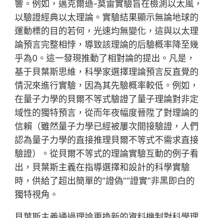
響。例如，邁克爾遜-莫雷實驗旨在檢測以太風，
以驗證經典以太理論。實驗結果顯示無論地球的
運動標的目的若何，光速均無變化，這與以太理
論預言完整相悖，導致該理論的后驗概率降至幾
乎為0。這一發現推動了相對論的提出。凡是，
基于貝葉斯思維，科學家選擇理論預言反直覺的
情況來進行實驗，因為其先驗概率較低。例如，
在量子力學的貝爾不等式驗證了量子理論對非定
域性的獨特預言，從而年夜幅度晉陞了對理論的
信賴（雖然量子力學已經被屢次間接驗證，人們
認為量子力學的直接推理貝爾不等式不需求直接
驗證）。從貝爾不等式的理論實驗互動的例子看
出，貝葉斯主義在指導選擇和設計的科學實驗
時，供給了超出簡單的“證偽”“證實”非黑即白的
獨特視角。
貝葉斯主義通過理論更換新的資料機制對科學理