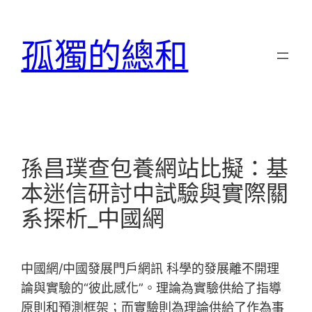
跳
至
孤獨的總和
主
要
內
容
孫昌璞查包養網站比擬：基
本迷信研討中試驗與實際關
系探析_中國網
中國網/中國發展門戶網訊 科學的發展離不開理
論與實驗的“彼此感化”。理論為實驗供給了指導
原則和預測框架；而實驗則為理論供給了作為事