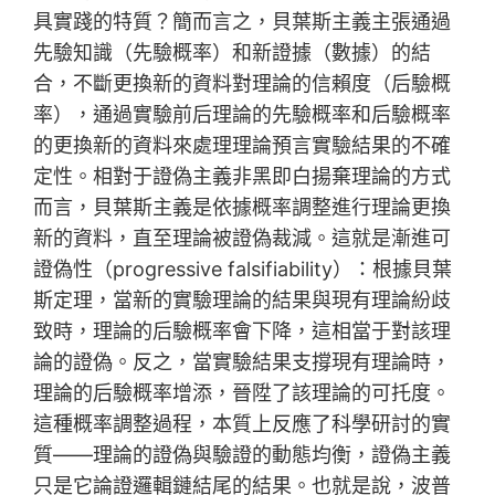
具實踐的特質？簡而言之，貝葉斯主義主張通過
先驗知識（先驗概率）和新證據（數據）的結
合，不斷更換新的資料對理論的信賴度（后驗概
率），通過實驗前后理論的先驗概率和后驗概率
的更換新的資料來處理理論預言實驗結果的不確
定性。相對于證偽主義非黑即白揚棄理論的方式
而言，貝葉斯主義是依據概率調整進行理論更換
新的資料，直至理論被證偽裁減。這就是漸進可
證偽性（progressive falsifiability）：根據貝葉
斯定理，當新的實驗理論的結果與現有理論紛歧
致時，理論的后驗概率會下降，這相當于對該理
論的證偽。反之，當實驗結果支撐現有理論時，
理論的后驗概率增添，晉陞了該理論的可托度。
這種概率調整過程，本質上反應了科學研討的實
質——理論的證偽與驗證的動態均衡，證偽主義
只是它論證邏輯鏈結尾的結果。也就是說，波普