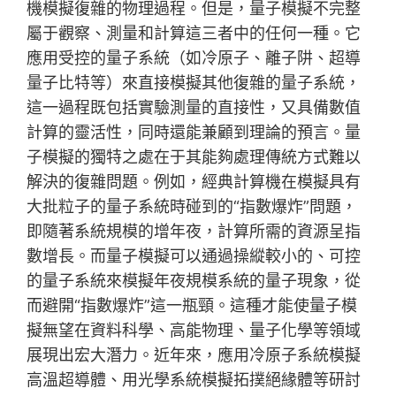
機模擬復雜的物理過程。但是，量子模擬不完整
屬于觀察、測量和計算這三者中的任何一種。它
應用受控的量子系統（如冷原子、離子阱、超導
量子比特等）來直接模擬其他復雜的量子系統，
這一過程既包括實驗測量的直接性，又具備數值
計算的靈活性，同時還能兼顧到理論的預言。量
子模擬的獨特之處在于其能夠處理傳統方式難以
解決的復雜問題。例如，經典計算機在模擬具有
大批粒子的量子系統時碰到的“指數爆炸”問題，
即隨著系統規模的增年夜，計算所需的資源呈指
數增長。而量子模擬可以通過操縱較小的、可控
的量子系統來模擬年夜規模系統的量子現象，從
而避開“指數爆炸”這一瓶頸。這種才能使量子模
擬無望在資料科學、高能物理、量子化學等領域
展現出宏大潛力。近年來，應用冷原子系統模擬
高溫超導體、用光學系統模擬拓撲絕緣體等研討