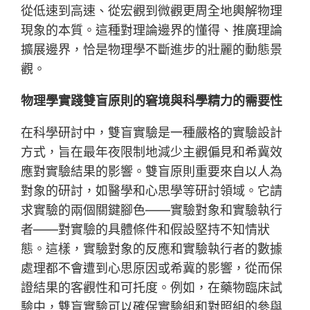
從低速到高速、從宏觀到微觀更周全地輿解物理
現象的本質。這種對理論邊界的懂得、推廣理論
擴展邊界，恰是物理學不斷進步的壯麗的動態景
觀。
物理學實踐雙盲原則的窘境與科學精力的需要性
在科學研討中，雙盲實驗是一種嚴格的實驗設計
方式，旨在最年夜限制地減少主觀偏見和希冀效
應對實驗結果的影響。雙盲原則重要來自以人為
對象的研討，如醫學和心思學等研討領域。它請
求實驗的兩個關鍵腳色——實驗對象和實驗執行
者——對實驗的具體條件和假設堅持不知情狀
態。這樣，實驗對象的反應和實驗執行者的數據
處理都不會遭到心思原因或希冀的影響，從而保
證結果的客觀性和可托度。例如，在藥物臨床試
驗中，雙盲實驗可以確保實驗組和對照組的參與