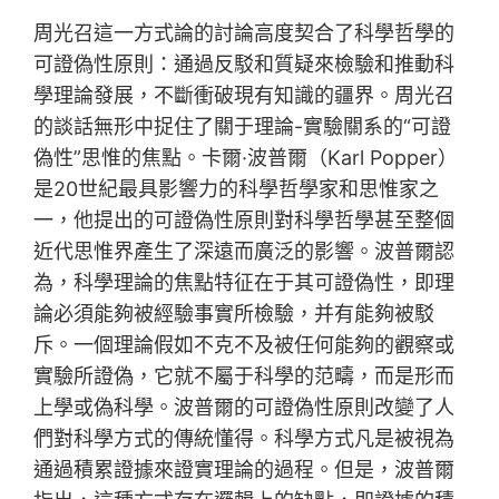
周光召這一方式論的討論高度契合了科學哲學的
可證偽性原則：通過反駁和質疑來檢驗和推動科
學理論發展，不斷衝破現有知識的疆界。周光召
的談話無形中捉住了關于理論-實驗關系的“可證
偽性”思惟的焦點。卡爾·波普爾（Karl Popper）
是20世紀最具影響力的科學哲學家和思惟家之
一，他提出的可證偽性原則對科學哲學甚至整個
近代思惟界產生了深遠而廣泛的影響。波普爾認
為，科學理論的焦點特征在于其可證偽性，即理
論必須能夠被經驗事實所檢驗，并有能夠被駁
斥。一個理論假如不克不及被任何能夠的觀察或
實驗所證偽，它就不屬于科學的范疇，而是形而
上學或偽科學。波普爾的可證偽性原則改變了人
們對科學方式的傳統懂得。科學方式凡是被視為
通過積累證據來證實理論的過程。但是，波普爾