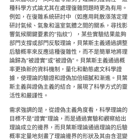
種科學方式論尤其在處理復雜問題時更為有用。
例如，在復雜系統研討中（如應用耗散漲落定理
研討氣候、氣象和溫室氣體之間的關系，尋找影
響氣候關鍵要素的“指紋”），某些實驗結果能夠
部門支撐或部門反駁理論，貝葉斯主義通過調整
后驗概率來反應這種復雜性，而不是簡單地將理
論歸為“被證實”或“被證偽”。貝葉斯主義通過概
率更換新的資料機制，量化和動態處文科學證
據，使理論的驗證和證偽加倍細膩和漸進。貝葉
斯主義與證偽主義的結合，展現了科學方式的靈
活性和嚴謹性。
需求強調的是，從證偽主義角度看，科學理論的
目標不是“證實”理論，而是通過實驗和觀察給出
理論成立的邊界，而貝葉斯理論通過理論的后驗
概率定量地刻畫了理論邊界的形狀及其由含混變