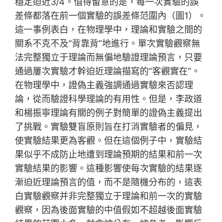
穩定迫近3/4。值得留意的是，每一次實驗的誤
差條都落在前一個實驗的誤差條范圍內（圖1）。
這一事例表白，在物理學中，理論和實驗之間的
關系不克不及“背靠背”地進行。單次實驗觀察無
法完整獨立于理論而無偏地驗證理論預言，只要
通過屢次實驗才幹迫近理論描寫的“客觀實在”。
在物理學中，證偽主義強調通過實驗來否認理
論，從而驗證科學理論的有用性。但是，李政道
和楊振寧理論有關的例子對簡單的證偽主義提出
了挑戰。實驗雙盲原則旨在打消實驗者的偏見，
使實驗結果更為客觀。但在這個例子中，實驗結
果似乎不成防止地遭到理論預期的結果和前一次
實驗結果的影響。這種影響使每次實驗的結果逐
漸迫近理論預言的值，而不是隨機分布的，這表
白實驗觀察并非完整獨立于理論和前一次的實驗
觀察，因為後面實驗的中值假如不超越後面實驗