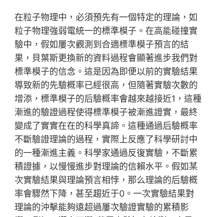
在粒子物理中，必須預先有一個特定的理論，如
粒子物理強弱電統一的標準模子。在高能碰撞實
驗中，假如屢次觀測到合適標準模子預言的結
果，貝葉斯更換新的資料過程會顯著進步我們對
標準模子的信念。這是因為即便以前的實驗結果
導致新的先驗概率已經很高，但隨著實驗次數的
增添，標準模子的后驗概率會越來越接近1，這種
漸進的驗證過程使得標準模子被漸進證實，最終
變成了實實在在的科學真諦。這種通過后驗概率
不斷驗證理論的過程，實際上反應了科學研討中
的一種漸進主義。科學家通過反復實驗，不斷累
積證據，以慢慢進步對理論的信賴水平。假如某
次實驗結果與理論預言相悖，那么理論的后驗概
率會驟然下降，甚至趨近于0。一次實驗結果對
理論的沖擊能夠遠超過屢次驗證實驗的累積影