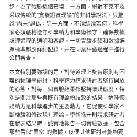
步。為了戰勝這個窘境：一方面，絕對不克不及
采取傳統的“實驗證實理論”的非科學說法，只能
說“尚未”證偽；另一方面，不論結論若何，科學
家必須嚴格遵守科學精力和學術操守，確保數據
處理過程的通明和客觀。一切實驗步驟和數據選
擇標準都應詳細記錄，并在同業評議過程中進行
公開審查。
本文特別要強調的是，對待道理上雙盲原則有困
難的物理學研討，科學精力請求研討者堅持開放
的心態，對每一個實驗結果都堅持懷疑態度，特
別是關注那些與既有理論紛歧致的結果。這種懷
疑精力是科學進步的主要動力，它促使科學家不
斷檢驗和修改現有理論。學術操守則請求研討者
在發表結果時，誠實地報告一切實驗數據，包含
那些看似“異常”的數據，以便其他研討者能夠獨