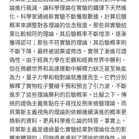
論進行裁減，讓科學理論在實驗的鐵律下天然進
化。科學家通過新實驗不斷獲取數據，計算后驗
概率來調整對各理論的信念程度。那些與實驗結
果比較相符的理論，其后驗概率不斷增添，逐漸
獲得認可；那些不符實驗的理論，其后驗概率則
不斷下降，最終被拋棄或修改，實現了漸進可證
偽性。由于經典力學在宏觀和經典世界中勝利，
但在微觀世界和高速運動中解釋力缺乏甚至無能
為力，量子力學和相對論就應運而生。它們分別
解釋了實物粒子雙縫干預和預言了引力波，不斷
進步了這些理論勝利的后驗概率。比擬之下，傳
統的證偽主義焦點在于尋找反例來檢驗理論，而
貝葉斯主義視角的理論則依賴連續演進的概率更
換新的資料，更具科學進化論的特質。事實上，
貝葉斯主義是通過量化實驗結果對理論信念的影
響來體現的，同時還考慮到了理論的證偽性。這