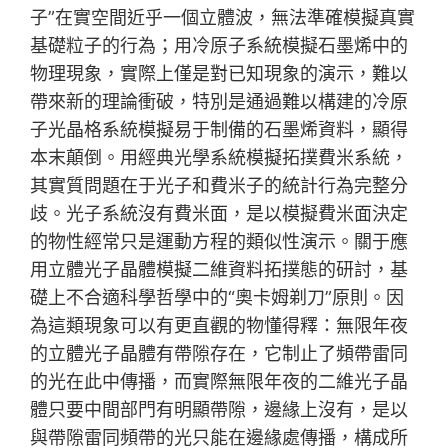
子”在實空間近乎一個立體波，無法準確模擬真實
基礎粒子的行為；用冷原子系統模擬石墨烯中的
物理現象，實際上僅是對已知現象的演示，難以
帶來新的理論衝破，特別是通過難以構建的冷原
子光晶格系統模擬易于制備的石墨烯資料，顯得
本末顛倒。用經典光學系統模擬拓撲費米系統，
其實質問題在于光子和費米子的統計行為完整分
歧。光子系統沒有費米面，是以模擬費米面決定
的物性經常只是運動方程的類似性演示。關于應
用立體光子晶體模擬二維資料拓撲態的研討，基
礎上不合適科學哲學中的“奧卡姆剃刀”原則。因
為這類現象可以有更直觀的物懂得釋：無限年夜
的立體光子晶體有帶隙存在，它制止了頻帶雷同
的光在此中傳播，而實際無限年夜的二維光子晶
體只要中間部門有明顯帶隙，邊緣上沒有，是以
與帶隙雷同頻帶的光只能在邊緣處傳播，構成所