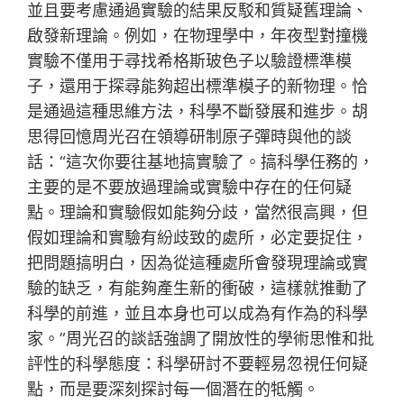
並且要考慮通過實驗的結果反駁和質疑舊理論、
啟發新理論。例如，在物理學中，年夜型對撞機
實驗不僅用于尋找希格斯玻色子以驗證標準模
子，還用于探尋能夠超出標準模子的新物理。恰
是通過這種思維方法，科學不斷發展和進步。胡
思得回憶周光召在領導研制原子彈時與他的談
話：“這次你要往基地搞實驗了。搞科學任務的，
主要的是不要放過理論或實驗中存在的任何疑
點。理論和實驗假如能夠分歧，當然很高興，但
假如理論和實驗有紛歧致的處所，必定要捉住，
把問題搞明白，因為從這種處所會發現理論或實
驗的缺乏，有能夠產生新的衝破，這樣就推動了
科學的前進，並且本身也可以成為有作為的科學
家。”周光召的談話強調了開放性的學術思惟和批
評性的科學態度：科學研討不要輕易忽視任何疑
點，而是要深刻探討每一個潛在的牴觸。