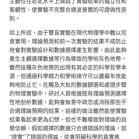
主觀性在必定水平上減弱了實驗結果的獨立性和
客觀性，使實驗不完整合適波普爾的可證偽性原
則。
綜上所述，由于雙盲實驗在現代物理學中難以完
善實現，理論預測和前一次實驗的結果不成防止
地會對實驗設計和數據選擇產生影響，由此能夠
產生主觀選擇數據等行為導致的學術灰色地帶。
雖然這種灰色地帶的出現有其必定的科學哲學本
源，但通過科學精力和學術操守可以盡最年夜能
夠地防止它。在觸及大批的數據篩選和處理步驟
的物理實驗中，研討人員根據既有理論預測選擇
性地剖析數據，能夠會無意中疏忽或消除那些不
合適理論預期的結果。這樣的做法雖然能使實驗
結果看起來更為幻想，但也不難導致對理論的自
覺信賴。假如選擇的數據只合適錯誤的理論，就
“證實”了錯誤的理論，這會阻礙科學的真實進