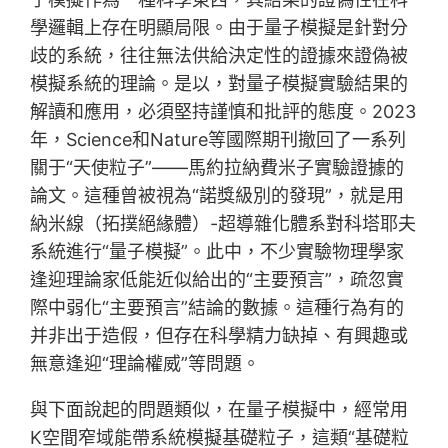
學邏輯上存在明顯局限。由于量子模擬是針對分
歧的系統，往往無法供給決定性的證據來證偽被
模擬系統的理論。是以，對量子模擬實驗結果的
解讀和應用，必須堅持謹慎和批評的態度。2023
年，Science和Nature等國際期刊撤回了一系列
關于“天使粒子”——馬約拉納費米子實驗證據的
論文。這種曾被視為“諾獎級別的發現”，就是用
納米線（拓撲絕緣體）-超導雜化體系對科塔耶夫
系統進行“量子模擬”。此中，不少實驗物理學家
逢迎理論家低能近似給出的“主要預言”，疏忽實
際中弱化“主要預言”結論的數據。這種行為有的
并非出于造假，但存在科學精力缺掉、有興趣或
無意逢迎“理論權威”等問題。
與下面說起的問題類似，在量子模擬中，經常用
K空間窄域能帶系統模擬基礎粒子，這類“基礎粒