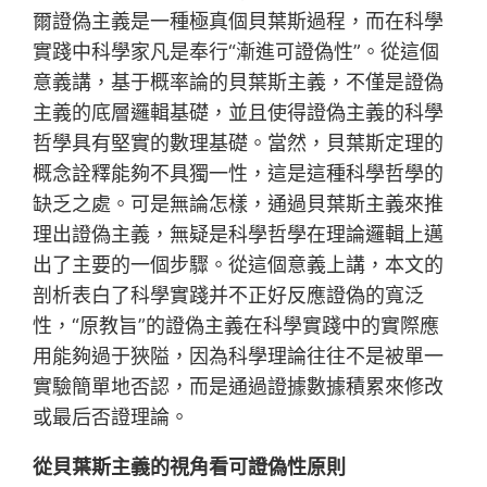
爾證偽主義是一種極真個貝葉斯過程，而在科學
實踐中科學家凡是奉行“漸進可證偽性”。從這個
意義講，基于概率論的貝葉斯主義，不僅是證偽
主義的底層邏輯基礎，並且使得證偽主義的科學
哲學具有堅實的數理基礎。當然，貝葉斯定理的
概念詮釋能夠不具獨一性，這是這種科學哲學的
缺乏之處。可是無論怎樣，通過貝葉斯主義來推
理出證偽主義，無疑是科學哲學在理論邏輯上邁
出了主要的一個步驟。從這個意義上講，本文的
剖析表白了科學實踐并不正好反應證偽的寬泛
性，“原教旨”的證偽主義在科學實踐中的實際應
用能夠過于狹隘，因為科學理論往往不是被單一
實驗簡單地否認，而是通過證據數據積累來修改
或最后否證理論。
從貝葉斯主義的視角看可證偽性原則