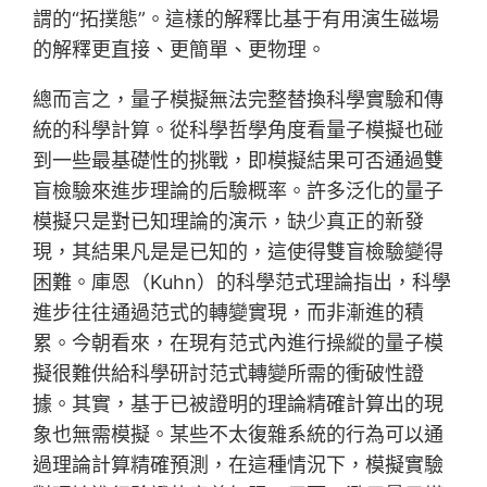
謂的“拓撲態”。這樣的解釋比基于有用演生磁場
的解釋更直接、更簡單、更物理。
總而言之，量子模擬無法完整替換科學實驗和傳
統的科學計算。從科學哲學角度看量子模擬也碰
到一些最基礎性的挑戰，即模擬結果可否通過雙
盲檢驗來進步理論的后驗概率。許多泛化的量子
模擬只是對已知理論的演示，缺少真正的新發
現，其結果凡是是已知的，這使得雙盲檢驗變得
困難。庫恩（Kuhn）的科學范式理論指出，科學
進步往往通過范式的轉變實現，而非漸進的積
累。今朝看來，在現有范式內進行操縱的量子模
擬很難供給科學研討范式轉變所需的衝破性證
據。其實，基于已被證明的理論精確計算出的現
象也無需模擬。某些不太復雜系統的行為可以通
過理論計算精確預測，在這種情況下，模擬實驗