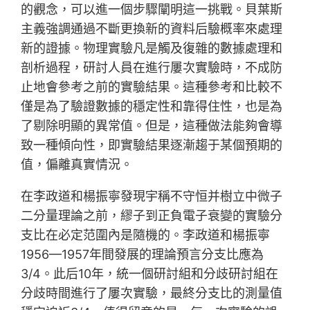
的觀念，可以進一個步驟闡明這一挑戰。貝葉斯
主義強調通過不斷更換新的資料后驗概率來處理
新的證據。物理實驗凡是觸及復雜的數據處理和
剖析過程，研討人員在進行屢次實驗時，不成防
止地會參考之前的實驗結果。這種參考和比較不
僅是為了驗證數據的穩定性和靠得住性，也是為
了剔除明顯的異常值。但是，這種做法能夠會導
致一種傾向性，即實驗結果逐漸趨于某個預期的
值，偏離真實情況。
在李政道和楊振寧發現宇稱不守恒并樹立中微子
二分量理論之前，繆子到正負電子衰變的實驗分
支比在必定范圍內是隨機的。李政道和楊振寧
1956—1957年間發展的理論預言分支比應為
3/4。此后10年，統一個研討組和分歧研討組在
分歧時間進行了屢次實驗，最終分支比的測量值