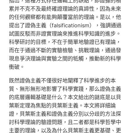
指出，這種方式存在邏輯上的缺點，即證據的積
累并不克不及最終確證理論的真諦性，因為未來
的任何觀察都有能夠顛覆當前的理論。是以，他
提出了證偽主義（falsificationism），強調通過
試圖反駁而非證實理論來推進科學知識的進步。
科學研討的目標，不在于簡單地驗證已有理論，
而在于通過不斷的實驗檢驗、挑戰理論，通過發
現息爭決理論與實驗之間的牴觸，推動新的科學
衝破。
既然證偽主義不僅很好地闡釋了科學進步的本
質、無形無形地影響了科學實踐，那么證偽主義
的底層邏輯基礎是什么？本文給出的謎底是以貝
葉斯定理為焦點的貝葉斯主義。本文將詳細論
證，貝葉斯主義和證偽主義分別以分歧的方法探
討科學理論的驗證問題，且二者都是科學哲學中
主要的理論，以及為什么貝葉斯主義更基礎、更