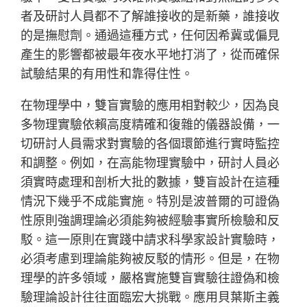
者及研討人員都不了解誰接收的是新藥，誰接收
的是撫慰劑。通過這種方式，任何因希冀或偏見
產生的影響都被最年夜水平地打消了，從而確保
試驗結果的有用性和靠得住性。
在物理學中，雙盲實驗的應用相對較少，因為良
多物理實驗依賴高度精確和復雜的儀器設備，一
切研討人員需求對實驗的各個環節進行實時監控
和調整。例如，在高能物理實驗中，研討人員必
須實時處理和剖析大批的數據，雙盲設計在這種
情況下幾乎不成能實施。特別是波普爾的可證偽
性原則強調理論必須能夠被經驗事實所檢驗和反
駁。這一原則在實踐中請求科學家設計實驗時，
必須考慮到理論能夠被反駁的情形。但是，在物
理學的許多領域，嚴格實施雙盲實驗往證偽和檢
驗理論設計往往面臨宏大挑戰。應用貝葉斯主義