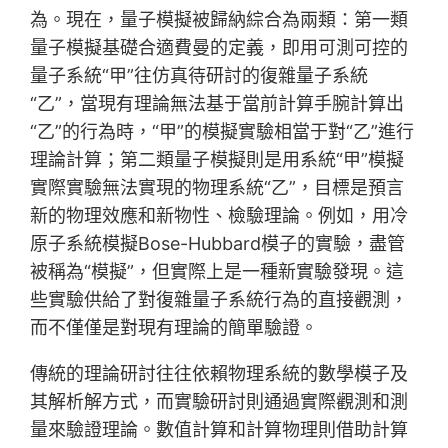
為。現在，量子模擬被歸納綜合為兩類：第一類
量子模擬基礎合適費曼的定義，即用可測可控的
量子系統“甲”往仿真待研討的復雜量子系統
“乙”，當現有理論無法基于當前計算手腕計算出
“乙”的行為時，“甲”的模擬實驗相當于對“乙”進行
理論計算；第二類量子模擬則是用系統“甲”模擬
實際實驗無法實現的物理系統“乙”，目標是預言
新的物理效應和新物性、檢驗理論。例如，用冷
原子系統模擬Bose-Hubbard模子的實驗，盡管
被稱為“模擬”，但實際上是一種新實驗發現。這
些實驗供給了對復雜量子系統行為的直接觀測，
而不僅僅是對現有理論的簡單驗證。
傳統的理論研討往往依賴物理系統的數學模子及
其解析解方式，而實驗研討則通過實際觀測和測
量來驗證理論。數值計算和計算物理則借助計算