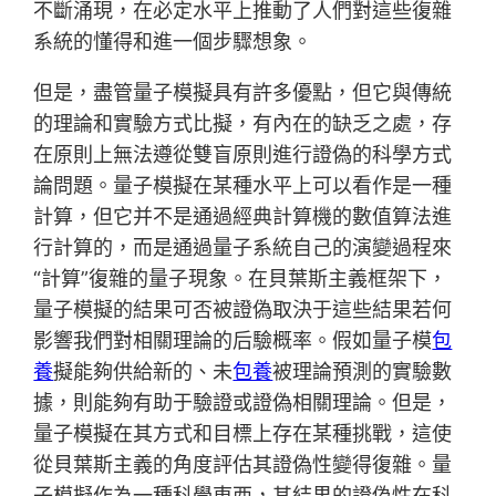
不斷涌現，在必定水平上推動了人們對這些復雜
系統的懂得和進一個步驟想象。
但是，盡管量子模擬具有許多優點，但它與傳統
的理論和實驗方式比擬，有內在的缺乏之處，存
在原則上無法遵從雙盲原則進行證偽的科學方式
論問題。量子模擬在某種水平上可以看作是一種
計算，但它并不是通過經典計算機的數值算法進
行計算的，而是通過量子系統自己的演變過程來
“計算”復雜的量子現象。在貝葉斯主義框架下，
量子模擬的結果可否被證偽取決于這些結果若何
影響我們對相關理論的后驗概率。假如量子模
包
養
擬能夠供給新的、未
包養
被理論預測的實驗數
據，則能夠有助于驗證或證偽相關理論。但是，
量子模擬在其方式和目標上存在某種挑戰，這使
從貝葉斯主義的角度評估其證偽性變得復雜。量
子模擬作為一種科學東西，其結果的證偽性在科