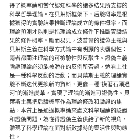
得了概率論和當代認知科學的諸多結果所支撐的
科學哲學理論。在貝葉斯框架下，后驗概率是根
據獲得的實驗結果推斷理論成立的條件概率，而
理論預測才能則是指理論成立條件下推斷實驗結
果的條件概率。顯而易見，波普爾的證偽主義與
貝葉斯主義在科學方式論中有明顯的表觀個性：
兩者都關注理論的可檢驗性與反駁性。證偽主義
強調理論必須能被潛在的反例所否認，這看上往
是一種科學反動的活動；而貝葉斯主義的理論實
驗不斷迭代更換新的資料，更像一種“摸著石頭過
河”的漸進變革，實現了理論的漸進可證偽性。貝
葉斯主義把后驗概率作為理論修改和驗證的焦
點，本質上是通過概率論來處文科學理論的驗證
和證偽問題，為懂得證偽主義供給了新的視角，
體現了科學理論在面對新數據時的靈活性與動態
性。