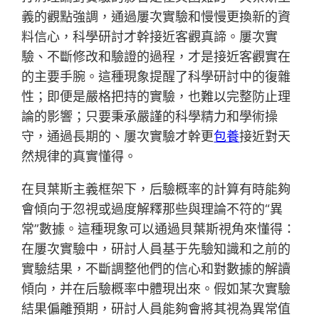
義的觀點強調，通過屢次實驗和慢慢更換新的資
料信心，科學研討才幹接近客觀真諦。屢次實
驗、不斷修改和驗證的過程，才是接近客觀實在
的主要手腕。這種現象提醒了科學研討中的復雜
性；即便是嚴格把持的實驗，也難以完整防止理
論的影響；只要秉承嚴謹的科學精力和學術操
守，通過長期的、屢次實驗才幹更
包養
接近對天
然規律的真實懂得。
在貝葉斯主義框架下，后驗概率的計算有時能夠
會傾向于忽視或過度解釋那些與理論不符的“異
常”數據。這種現象可以通過貝葉斯視角來懂得：
在屢次實驗中，研討人員基于先驗知識和之前的
實驗結果，不斷調整他們的信心和對數據的解讀
傾向，并在后驗概率中體現出來。假如某次實驗
結果偏離預期，研討人員能夠會將其視為異常值