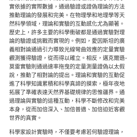
實依據的實際數據，通過驗證或證偽理論的方法
推動理論的發展和完美。在物理學和地理學等天
然科學領域，理論和實驗的互動感化尤為顯著。
歷史上，許多主要的科學衝破都是通過實驗對理
論的驗證或挑戰而實現的。例如，愛因斯坦的廣
義相對論通過引力導致光線彎曲效應的定量實驗
觀測獲得驗證，從而得以確立。相反，邁克爾遜-
莫雷實驗則通過速率拖曳的定量測量證偽以太假
說，推動了相對論的提出。理論和實驗的互動促
進了科學知識累積和科學真諦的摸索，極年夜地
拓展了準確表達天然界基礎規律的思惟疆界。通
過理論與實驗的這種互動，科學不斷修改和完美
本身，從而加倍深入、加倍普適、加倍迫近客觀
世界的真實。
科學家設計實驗時，不僅要考慮若何驗證理論，