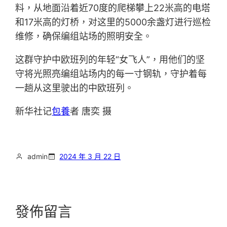
料，从地面沿着近70度的爬梯攀上22米高的电塔
和17米高的灯桥，对这里的5000余盏灯进行巡检
维修，确保编组站场的照明安全。
这群守护中欧班列的年轻“女飞人”，用他们的坚
守将光照亮编组站场内的每一寸钢轨，守护着每
一趟从这里驶出的中欧班列。
新华社记
包養
者 唐奕 摄
admin
2024 年 3 月 22 日
發佈留言