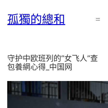
跳
至
孤獨的總和
主
要
內
容
守护中欧班列的“女飞人”查
包養網心得_中国网