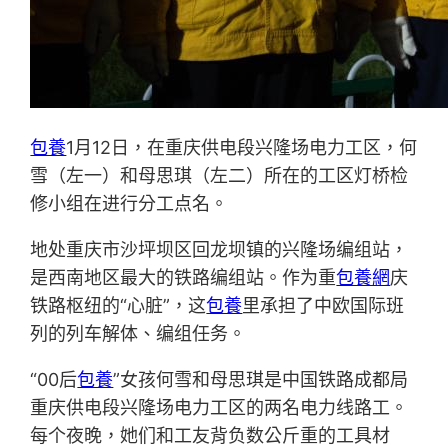
包養
1月12日，在重庆供电段兴隆场电力工区，何
雪（左一）和母思琪（左二）所在的工区灯桥检
修小组在进行分工点名。
地处重庆市沙坪坝区回龙坝镇的兴隆场编组站，
是西南地区最大的铁路编组站。作为重
包養網
庆
铁路枢纽的“心脏”，这
包養
里承担了中欧国际班
列的列车解体、编组任务。
“00后
包養
”女孩何雪和母思琪是中国铁路成都局
重庆供电段兴隆场电力工区的两名电力线路工。
每个夜晚，她们和工友背负数公斤重的工具材