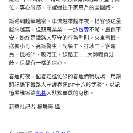
位，專心服務，守護通往千家萬戶的團圓路。
鐵路網越織越密、車流越來越年夜、搭客發送量
越來越高，但兢兢業業、一絲
包養
不茍、嚴保平
安，始終是鐵路人堅守的行為準則。火車司機、
送餐小哥、高鐵醫生、配餐工、打冰工、客運
員、機械師、吸污工、線路工……大師職責分
歧，但都有一樣的信心。
春運前夜，記者走進忙碌的春運備戰現場，用鏡
頭記錄下鐵路人守護春運的“十八般武藝”，以記
憶展現鐵路
包養
人默默奉獻的身影。
新華社記者 楊晨曦 攝