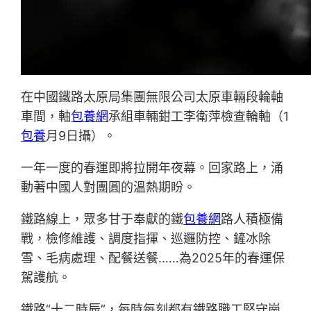
在中國鐵路太原局集團無限公司太原車輛段輪軸
車間，軸
包養網
承組車輛鉗工李衛萍檢查輪軸（1
包養
月9日攝）。
一年一度的春運即將拉開年夜幕。回家路上，涌
動著中國人對團圓的溫熱期盼。
鐵路線上，眾多甘于奉獻的鐵
包養網
路人積極備
戰，檢修維護、調度指揮、巡邏防控、鏟冰除
雪、毛病處理、配餐送餐……為2025年的春運保
駕護航。
鐵路“十二時辰”，每時每刻都有鐵路職工堅守崗