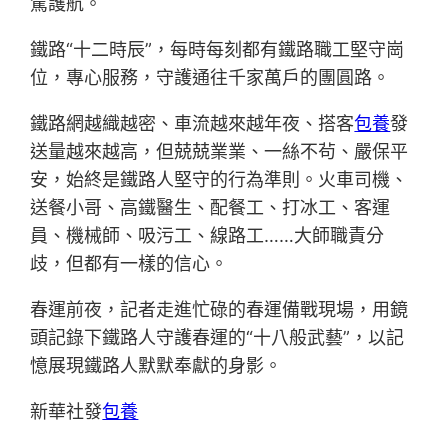
駕護航。
鐵路“十二時辰”，每時每刻都有鐵路職工堅守崗
位，專心服務，守護通往千家萬戶的團圓路。
鐵路網越織越密、車流越來越年夜、搭客
包養
發
送量越來越高，但兢兢業業、一絲不茍、嚴保平
安，始終是鐵路人堅守的行為準則。火車司機、
送餐小哥、高鐵醫生、配餐工、打冰工、客運
員、機械師、吸污工、線路工……大師職責分
歧，但都有一樣的信心。
春運前夜，記者走進忙碌的春運備戰現場，用鏡
頭記錄下鐵路人守護春運的“十八般武藝”，以記
憶展現鐵路人默默奉獻的身影。
新華社發
包養