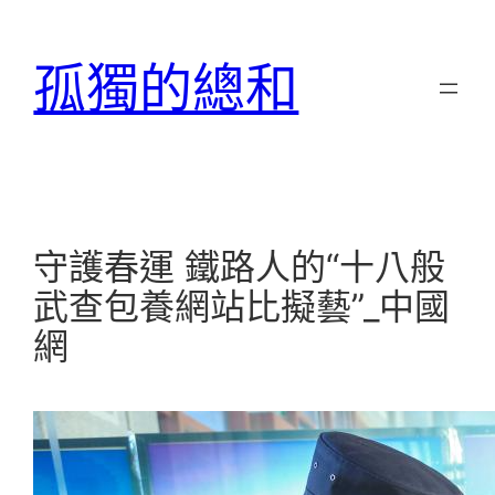
跳
至
孤獨的總和
主
要
內
容
守護春運 鐵路人的“十八般
武查包養網站比擬藝”_中國
網