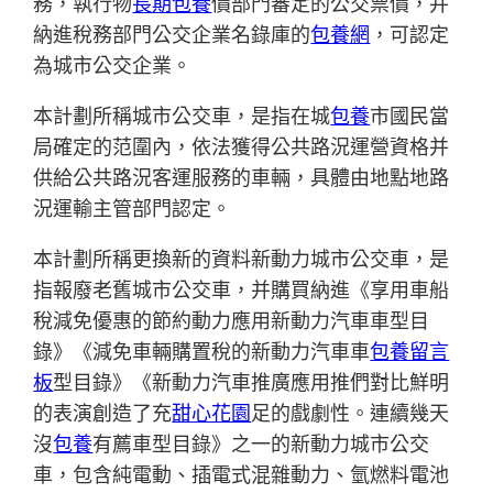
務，執行物
長期包養
價部門審定的公交票價，并
納進稅務部門公交企業名錄庫的
包養網
，可認定
為城市公交企業。
本計劃所稱城市公交車，是指在城
包養
市國民當
局確定的范圍內，依法獲得公共路況運營資格并
供給公共路況客運服務的車輛，具體由地點地路
況運輸主管部門認定。
本計劃所稱更換新的資料新動力城市公交車，是
指報廢老舊城市公交車，并購買納進《享用車船
稅減免優惠的節約動力應用新動力汽車車型目
錄》《減免車輛購置稅的新動力汽車車
包養留言
板
型目錄》《新動力汽車推廣應用推們對比鮮明
的表演創造了充
甜心花園
足的戲劇性。連續幾天
沒
包養
有薦車型目錄》之一的新動力城市公交
車，包含純電動、插電式混雜動力、氫燃料電池