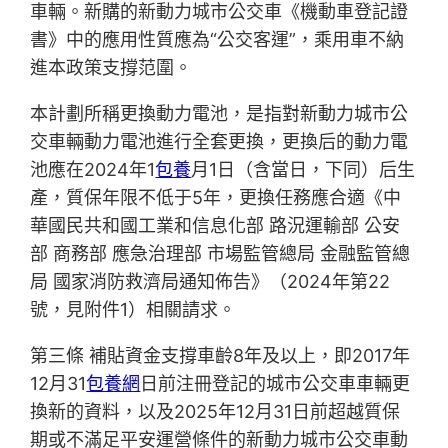
車輛。新購的新動力城市公交車《機動車登記證
書》中的應用性質應為“公交客運”，乘用車不納
進本政策支撐范圍。
本計劃所稱更換動力電池，是指對新動力城市公
交車輛動力電池進行全套更換，更換后的動力電
池應在2024年1
包養
月1日（含當日，下同）后生
產，質保年限不低于5年，更換任務應合適《中
華國民共和國工業和信息化部 路況運輸部 公安
部 商務部 應急治理部 市場監管總局 金融監管總
局 國家消防救濟局通知佈告》（2024年第22
號，見附件1）相關請求。
第三條 補貼資金支撐車齡8年及以上，即2017年
12月31
包養網
日前注冊登記的城市公交車車輛更
換新的資料，以及2025年12月31日前超越質保
期或不滿足平安運營條件的新動力城市公交車動