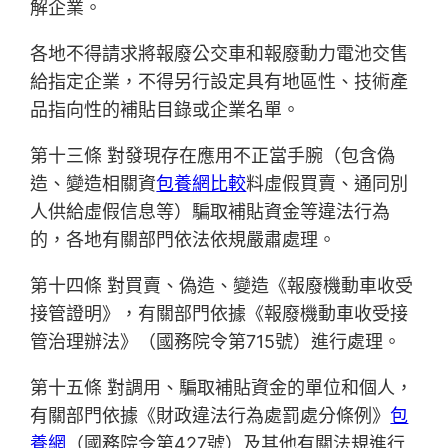
解企業。
各地不得請求將報廢公交車和報廢動力電池交售
給指定企業，不得另行設定具有地區性、技術產
品指向性的補貼目錄或企業名單。
第十三條 對發現存在應用不正當手腕（包含偽
造、變造相關資
包養網比較
料虛假買賣、通同別
人供給虛假信息等）騙取補貼資金等違法行為
的，各地有關部門依法依規嚴肅處理。
第十四條 對買賣、偽造、變造《報廢機動車收受
接管證明》，有關部門依據《報廢機動車收受接
管治理辦法》（國務院令第715號）進行處理。
第十五條 對調用、騙取補貼資金的單位和個人，
有關部門依據《財政違法行為處罰處分條例》
包
養網
（國務院令第427號）及其他有關法規進行