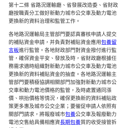
第十二條 省路況運輸廳、省發展改造委、省財政
廳按職責分工做好新動力城市公交車及動力電池
更換新的資料治理和監管工作。
各地路況運輸局主管部門要認真審核申請人提交
的補貼資金申請，并負責對補貼資金應用
包養留
言板
進行監管。各地財政部門對資金撥付進行監
管，確保資金平安、發放及時，省財政廳根據任
務需求適時組織對新動力城市公交車及動力電池
更換新的資料補貼資金的抽查。各地路況運輸主
管部門要積極協調相關部門加強對新動力城市公
交車和動力電池價格的監管，及時處置通同漲
價、哄抬價格等情況，確保更換新的資料補貼政
策更多惠及城市公交企業；要催促申請人依照有
關部門請求，將報廢城市
包養
公交車及報廢動力
電池交售給具備相應資
長期包養
質的收受接管拆