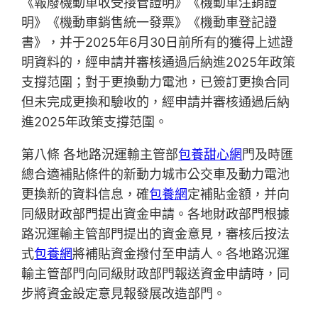
《報廢機動車收受接管證明》《機動車注銷證
明》《機動車銷售統一發票》《機動車登記證
書》，并于2025年6月30日前所有的獲得上述證
明資料的，經申請并審核通過后納進2025年政策
支撐范圍；對于更換動力電池，已簽訂更換合同
但未完成更換和驗收的，經申請并審核通過后納
進2025年政策支撐范圍。
第八條 各地路況運輸主管部
包養甜心網
門及時匯
總合適補貼條件的新動力城市公交車及動力電池
更換新的資料信息，確
包養網
定補貼金額，并向
同級財政部門提出資金申請。各地財政部門根據
路況運輸主管部門提出的資金意見，審核后按法
式
包養網
將補貼資金撥付至申請人。各地路況運
輸主管部門向同級財政部門報送資金申請時，同
步將資金設定意見報發展改造部門。