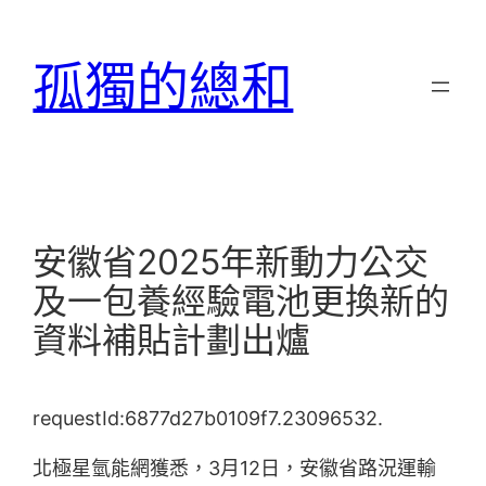
跳
至
孤獨的總和
主
要
內
容
安徽省2025年新動力公交
及一包養經驗電池更換新的
資料補貼計劃出爐
requestId:6877d27b0109f7.23096532.
北極星氫能網獲悉，3月12日，安徽省路況運輸