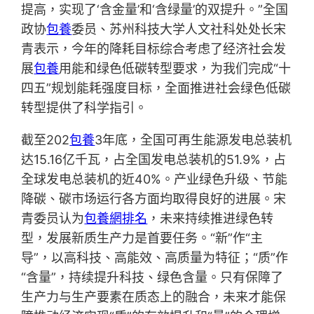
提高，实现了‘含金量’和‘含绿量’的双提升。”全国
政协
包養
委员、苏州科技大学人文社科处处长宋
青表示，今年的降耗目标综合考虑了经济社会发
展
包養
用能和绿色低碳转型要求，为我们完成“十
四五”规划能耗强度目标，全面推进社会绿色低碳
转型提供了科学指引。
截至202
包養
3年底，全国可再生能源发电总装机
达15.16亿千瓦，占全国发电总装机的51.9%，占
全球发电总装机的近40%。产业绿色升级、节能
降碳、碳市场运行各方面均取得良好的进展。宋
青委员认为
包養網排名
，未来持续推进绿色转
型，发展新质生产力是首要任务。“新”作“主
导”，以高科技、高能效、高质量为特征；“质”作
“含量”，持续提升科技、绿色含量。只有保障了
生产力与生产要素在质态上的融合，未来才能保