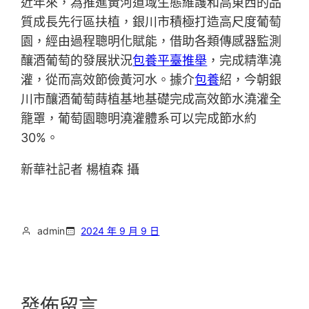
近年來，為推進黃河道域生態維護和高東西的品
質成長先行區扶植，銀川市積極打造高尺度葡萄
園，經由過程聰明化賦能，借助各類傳感器監測
釀酒葡萄的發展狀況
包養平臺推舉
，完成精準澆
灌，從而高效節儉黃河水。據介
包養
紹，今朝銀
川市釀酒葡萄蒔植基地基礎完成高效節水澆灌全
籠罩，葡萄園聰明澆灌體系可以完成節水約
30%。
新華社記者 楊植森 攝
admin
2024 年 9 月 9 日
發佈留言