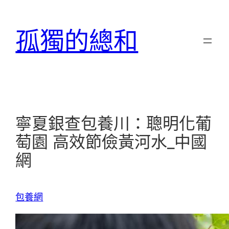
跳
至
孤獨的總和
主
要
內
容
寧夏銀查包養川：聰明化葡
萄園 高效節儉黃河水_中國
網
包養網