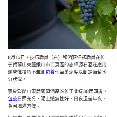
8月15日，技巧職員（右）和酒莊任務職員在位
于賀蘭山東麓銀川市西夏區的志輝源石酒莊應用
熱成像技巧不雅測
包養
葡萄葉溫度以斷定葡萄水
分狀況。
寧夏賀蘭山東麓葡萄酒產區位于北緯38度四周，
包養
日照充分，泥土透氣性好，日夜溫差年夜，
黃河澆灌方便。