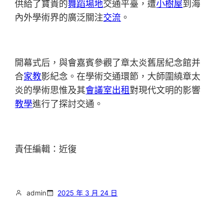
供給了寶貴的
舞蹈場地
交通平臺，遭
小樹屋
到海
內外學術界的廣泛關注
交流
。
開幕式后，與會嘉賓參觀了章太炎舊居紀念館并
合
家教
影紀念。在學術交通環節，大師圍繞章太
炎的學術思惟及其
會議室出租
對現代文明的影響
教學
進行了探討交通。
責任編輯：近復
admin
2025 年 3 月 24 日