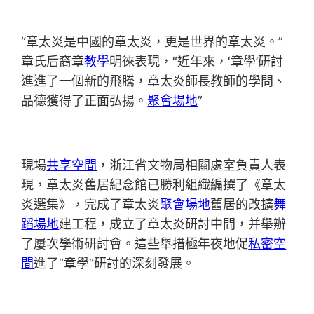
“章太炎是中國的章太炎，更是世界的章太炎。”
章氏后裔章
教學
明徠表現，“近年來，‘章學’研討
進進了一個新的飛騰，章太炎師長教師的學問、
品德獲得了正面弘揚。
聚會場地
”
現場
共享空間
，浙江省文物局相關處室負責人表
現，章太炎舊居紀念館已勝利組織編撰了《章太
炎選集》，完成了章太炎
聚會場地
舊居的改擴
舞
蹈場地
建工程，成立了章太炎研討中間，并舉辦
了屢次學術研討會。這些舉措極年夜地促
私密空
間
進了“章學”研討的深刻發展。