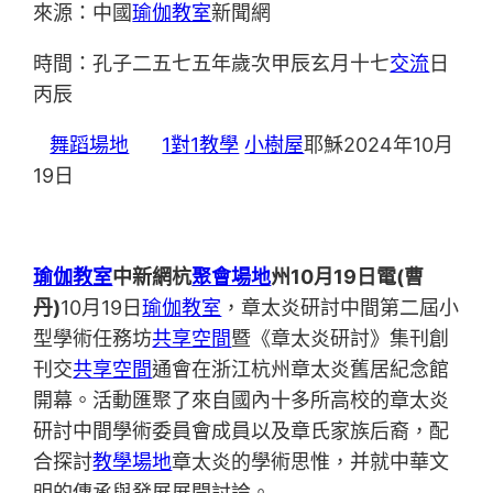
來源：中國
瑜伽教室
新聞網
時間：孔子二五七五年歲次甲辰玄月十七
交流
日
丙辰
舞蹈場地
1對1教學
小樹屋
耶穌2024年10月
19日
瑜伽教室
中新網杭
聚會場地
州10月19日電(曹
丹)
10月19日
瑜伽教室
，章太炎研討中間第二屆小
型學術任務坊
共享空間
暨《章太炎研討》集刊創
刊交
共享空間
通會在浙江杭州章太炎舊居紀念館
開幕。活動匯聚了來自國內十多所高校的章太炎
研討中間學術委員會成員以及章氏家族后裔，配
合探討
教學場地
章太炎的學術思惟，并就中華文
明的傳承與發展展開討論。