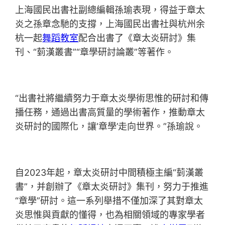
上海國民出書社副總編輯孫瑜表現，得益于章太
炎之孫章念馳的支撐，上海國民出書社與杭州余
杭一起
舞蹈教室
配合出書了《章太炎研討》集
刊、“菿漢叢書”“章學研討論叢”等著作。
“出書社將繼續努力于章太炎學術思惟的研討和傳
播任務，通過出書高質量的學術著作，推動章太
炎研討的國際化，讓‘章學’走向世界。”孫瑜說。
自2023年起，章太炎研討中間積極主編“菿漢叢
書”，并創辦了《章太炎研討》集刊，努力于推進
“章學”研討。這一系列舉措不僅加深了其對章太
炎思惟與貢獻的懂得，也為相關領域的專家學者