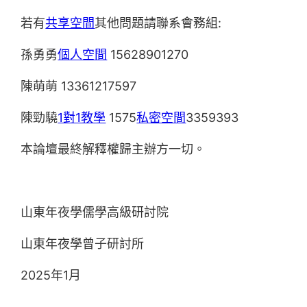
若有
共享空間
其他問題請聯系會務組:
孫勇勇
個人空間
15628901270
陳萌萌 13361217597
陳勁驍
1對1教學
1575
私密空間
3359393
本論壇最終解釋權歸主辦方一切。
山東年夜學儒學高級研討院
山東年夜學曾子研討所
2025年1月