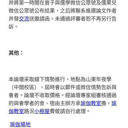
并將第一時間在曾子與儒學微信公眾號及儒果兒
微信公眾號公布結果，之后將聯系進選論文作者
并發
交流
送邀請函。未通過評審者恕不再另行告
訴。
其他：
本論壇采取線下情勢進行，地點為山東年夜學
（中間校區），屆時會以郵件或微信情勢告訴與
會者。論壇不收取價格。經論壇專家組審核通過
的與會學者的食、宿由主辦方承
瑜伽教室
擔，
瑜
伽教室
路況
小樹屋
費敬請自行處理。
瑜伽場地