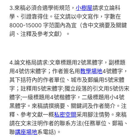
3.來稿必須合適學術規范，
小樹屋
請求立論科
學、引證靠得住。征文請以中文寫作，字數在
8000-15000 字范圍內為宜（含中文摘要及關鍵
詞、注釋及參考文獻）。
4.論文格局請求:文章標題用2號黑體字，副標題
用4號仿宋體字；作者簽名用
教學場地
4號體字，
其下括符內的作者單位、城市及郵編用5號宋體
字；註釋用5號宋體字;獨立段落的引文用5號仿宋
體字;一級標題用4號楷體字，二級標題用小4號
黑體字。來稿請撰摘要、關鍵詞及作者簡介。注
釋、參考文獻一概
私密空間
采用腳注情勢。來稿
請在文末注明作者的聯系方法(任務單位、郵箱、
聯
講座場地
系電話)。