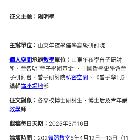
征文主題：陽明學
主辦單位：
山東年夜學儒學高級研討院
個人空間
承辦
教學
單位：
山東年夜學曾子研討
所、曾智明“曾子學術基金”、中國哲學史學會曾
子研討會、曾子研討院
私密空間
、《曾子學刊》
編輯
講座場地
部
征文對象：
各高校博士研討生、博士后及青年講
教學
師
截稿每日天期：
2025年3月16日
論壇時間：
202
舞蹈教室
5年4月12日—13日（11