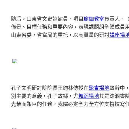
隨后，山東省文史館館員、項目
瑜伽教室
負責人、
佈景、目標任務和重要內容，表現課題組全體成員
山東省委，省當局的重托，以高質量的研討
講座場
孔子文明研討院院長王鈞林傳授在
聚會場地
致辭中
別主要的意義，孔子故鄉，尤
舞蹈場地
其是洙泗書
光榮而艱巨的任務，我院必定全力全方位支撐撰寫