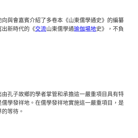
他向與會嘉賓介紹了多卷本《山東儒學通史》的編纂
寫出新時代的《
交流
山東儒學通
瑜伽場地
史》，不負
出由孔子故鄉的學者掌管和承擔這一嚴重項目具有特
是儒學發祥地。在儒學發祥地實施這一嚴重項目，是
界的等待。