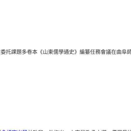
重委托課題多卷本《山東儒學通史》編纂任務會議在曲阜