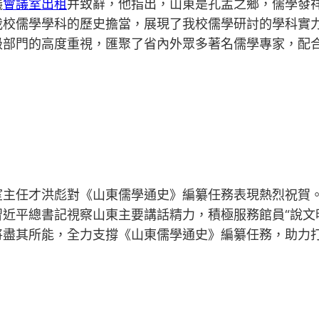
議
會議室出租
并致辭，他指出，山東是孔孟之鄉，儒學發
我校儒學學科的歷史擔當，展現了我校儒學研討的學科實
級部門的高度重視，匯聚了省內外眾多著名儒學專家，配
室主任才洪彪對《山東儒學通史》編纂任務表現熱烈祝賀
近平總書記視察山東主要講話精力，積極服務館員“說文明
將盡其所能，全力支撐《山東儒學通史》編纂任務，助力