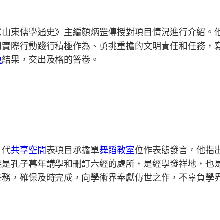
《山東儒學通史》主編顏炳罡傳授對項目情況進行介紹。
用實際行動踐行積極作為、勇挑重擔的文明責任和任務，
地
結果，交出及格的答卷。
，代
共享空間
表項目承擔單
舞蹈教室
位作表態發言。他指
院是孔子暮年講學和刪訂六經的處所，是經學發祥地，也
任務，確保及時完成，向學術界奉獻傳世之作，不辜負學