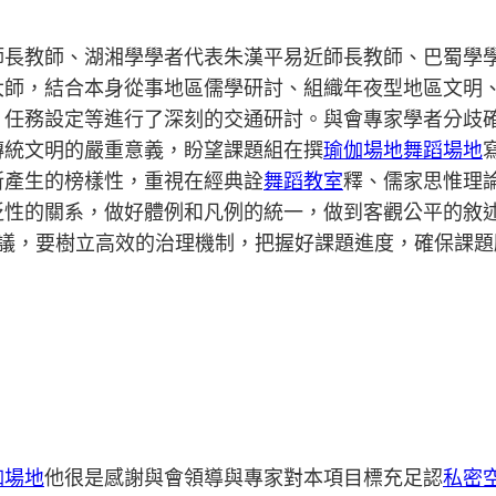
師長教師、湖湘學學者代表朱漢平易近師長教師、巴蜀學
大師，結合本身從事地區儒學研討、組織年夜型地區文明
、任務設定等進行了深刻的交通研討。與會專家學者分歧
傳統文明的嚴重意義，盼望課題組在撰
瑜伽場地
舞蹈場地
所產生的榜樣性，重視在經典詮
舞蹈教室
釋、儒家思惟理
性的關系，做好體例和凡例的統一，做到客觀公平的敘述
師建議，要樹立高效的治理機制，把握好課題進度，確保課
伽場地
他很是感謝與會領導與專家對本項目標充足認
私密