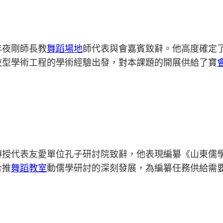
年夜剛師長教
舞蹈場地
師代表與會嘉賓致辭。他高度確定
夜型學術工程的學術經驗出發，對本課題的開展供給了寶
傳授代表友愛單位孔子研討院致辭，他表現編纂《山東儒
合推
舞蹈教室
動儒學研討的深刻發展，為編纂任務供給需