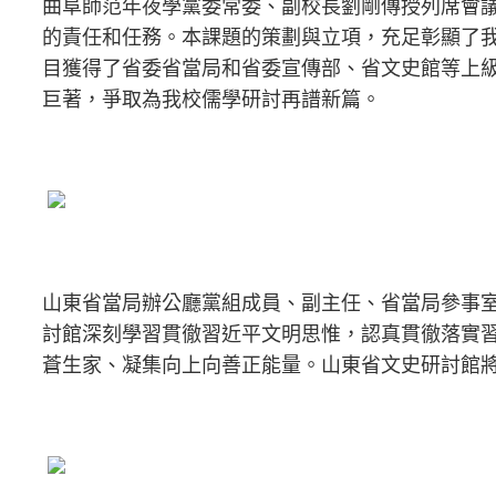
曲阜師范年夜學黨委常委、副校長劉剛傳授列席會
的責任和任務。本課題的策劃與立項，充足彰顯了
目獲得了省委省當局和省委宣傳部、省文史館等上
巨著，爭取為我校儒學研討再譜新篇。
山東省當局辦公廳黨組成員、副主任、省當局參事
討館深刻學習貫徹習近平文明思惟，認真貫徹落實習
蒼生家、凝集向上向善正能量。山東省文史研討館