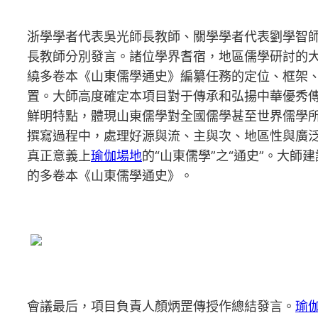
浙學學者代表吳光師長教師、關學學者代表劉學智
長教師分別發言。諸位學界耆宿，地區儒學研討的
繞多卷本《山東儒學通史》編纂任務的定位、框架
置。大師高度確定本項目對于傳承和弘揚中華優秀
鮮明特點，體現山東儒學對全國儒學甚至世界儒學
撰寫過程中，處理好源與流、主與次、地區性與廣泛
真正意義上
瑜伽場地
的“山東儒學”之“通史”。大
的多卷本《山東儒學通史》。
會議最后，項目負責人顏炳罡傳授作總結發言。
瑜