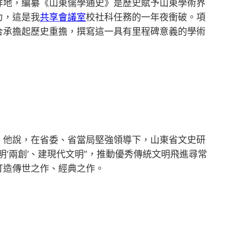
祥地，編纂《山東儒學通史》是歷史賦予山東學術界
力，這是我
共享會議室
校社科任務的一年夜衝破。項
合承擔起歷史重擔，撰寫這一具有里程碑意義的學術
。他說，在省委、省當局堅強領導下，山東省文史研
‘兩創’、建現代文明”，推動優秀傳統文明飛進尋常
打造傳世之作、經典之作。