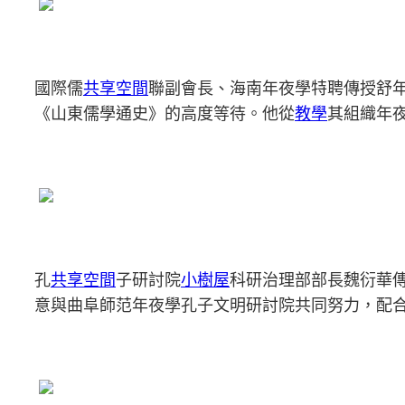
國際儒
共享空間
聯副會長、海南年夜學特聘傳授舒
《山東儒學通史》的高度等待。他從
教學
其組織年
孔
共享空間
子研討院
小樹屋
科研治理部部長魏衍華
意與曲阜師范年夜學孔子文明研討院共同努力，配