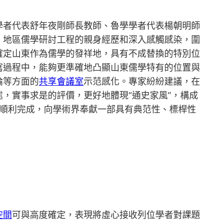
學者代表舒年夜剛師長教師、魯學學者代表楊朝明師
、地區儒學研討工程的親身經歷和深入感觸感染，圍
確定山東作為儒學的發祥地，具有不成替換的特別位
寫過程中，能夠更準確地凸顯山東儒學特有的位置與
論等方面的
共享會議室
示范感化。專家紛紛建議，在
，實事求是的評價，更好地體現“通史家風”，構成
題順利完成，向學術界奉獻一部具有典范性、標桿性
空間
可與高度確定，表現將虛心接收列位學者對課題