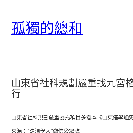
跳
至
孤獨的總和
主
要
內
容
山東省社科規劃嚴重找九宮
行
山東省社科規劃嚴重委托項目多卷本《山東儒學通
來源：“洙泗學人”微信公眾號