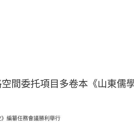
格空間委托項目多卷本《山東儒
史》編纂任務會議勝利舉行