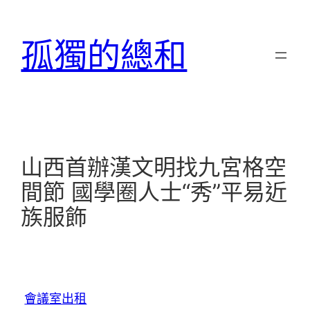
跳
至
孤獨的總和
主
要
內
容
山西首辦漢文明找九宮格空
間節 國學圈人士“秀”平易近
族服飾
會議室出租