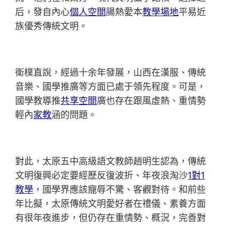
后，發自內心
個人空間
腸熱愛本
教學場地
平易近
族優秀傳統文明。
衛樸直說，經過十余年發展，山西在漢服、傳統
音樂、國學推廣等方面已處于領先程度。可是，
國學教導推
共享空間
廣也存在跟風虛熱、重情勢
輕內
家教
涵的問題。
對此，太原五中高級語文教師趙明生認為，傳統
文明復興必定要經歷反復波折、年夜浪淘沙
1對1
教學
，國學界應該寵辱不驚、客觀對待。和前些
年比擬，太原傳統文明愛好者在禮儀、素養方面
有很年夜進步，但仍存在重情勢、概況，完善對