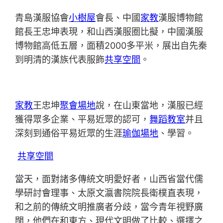
青島漢服協會
小樹屋
會長、中國
家教
漢服博物館
館長王忠坤表現，和山西漢服圈比擬，中國漢服
博物館高低五層，面積2000多平米，展出自先秦
到明清的漢族代表服飾
共享空間
。
家教
王忠坤
聚會場地
說，在山東當地，漢服已經
獲得眾多企業、平易近眾的認可，
舞蹈教室
并且
深刻到通俗平易近眾的生涯
瑜伽場地
、學習。
共享空間
當天，面對諸多傳統文明愛好者，山西省當代儒
學研討會理事、太原文瀛書院院長衛樸直表現，
和之前的傳統文明推廣者分歧，當今青年視野廣
闊，他們在和東方、現代文明做了比較、選擇之