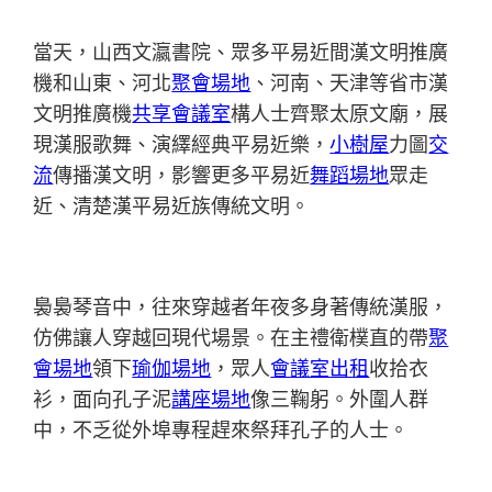
當天，山西文瀛書院、眾多平易近間漢文明推廣
機和山東、河北
聚會場地
、河南、天津等省市漢
文明推廣機
共享會議室
構人士齊聚太原文廟，展
現漢服歌舞、演繹經典平易近樂，
小樹屋
力圖
交
流
傳播漢文明，影響更多平易近
舞蹈場地
眾走
近、清楚漢平易近族傳統文明。
裊裊琴音中，往來穿越者年夜多身著傳統漢服，
仿佛讓人穿越回現代場景。在主禮衛樸直的帶
聚
會場地
領下
瑜伽場地
，眾人
會議室出租
收拾衣
衫，面向孔子泥
講座場地
像三鞠躬。外圍人群
中，不乏從外埠專程趕來祭拜孔子的人士。