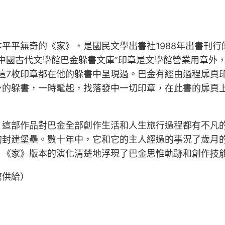
平平無奇的《家》，是國民文學出書社1988年出書刊
中國古代文學館巴金躲書文庫”印章是文學館營業用章外，
1枚，這7枚印章都在他的躲書中呈現過。巴金有經由過程扉
身的躲書，一時髦起，找落發中一切印章，在此書的扉頁
，這部作品對巴金全部創作生活和人生旅行過程都有不凡
的封建堡壘。數十年中，它和它的主人經過的事況了歲月
。《家》版本的演化清楚地浮現了巴金思惟軌跡和創作技
館供給）