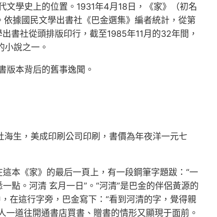
文學史上的位置。1931年4月18日，《家》（初名
年。依據國民文學出書社《巴金選集》編者統計，從第
出書社從頭排版印行，截至1985年11月的32年間，
的小說之一。
圖書版本背后的舊事逸聞。
為杜海生，美成印刷公司印刷，書價為年夜洋一元七
這本《家》的最后一頁上，有一段鋼筆字題跋：“一
點。河清 玄月一日”。“河清”是巴金的伴侶黃源的
中，在這行字旁，巴金寫下：“看到河清的字，覺得親
人一道往開通書店買書、贈書的情形又顯現于面前。