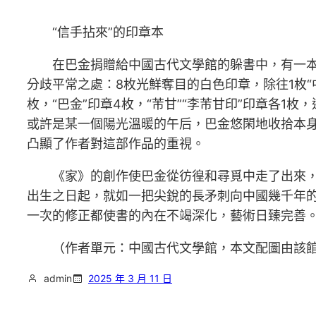
“信手拈來”的印章本
在巴金捐贈給中國古代文學館的躲書中，有一本
分歧平常之處：8枚光鮮奪目的白色印章，除往1枚“
枚，“巴金”印章4枚，“芾甘”“李芾甘印”印章各
或許是某一個陽光溫暖的午后，巴金悠閑地收拾本
凸顯了作者對這部作品的重視。
《家》的創作使巴金從彷徨和尋覓中走了出來
出生之日起，就如一把尖銳的長矛刺向中國幾千年
一次的修正都使書的內在不竭深化，藝術日臻完善
（作者單元：中國古代文學館，本文配圖由該
admin
2025 年 3 月 11 日