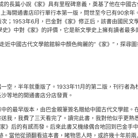
成的長篇小說《家》具有里程碑意義，奠基了他在中國古代
月，上海開通書店印行單行本第一版，問世至今已有90余
2版次；1953年6月，巴金對《家》修正后，該書由國民文學
學史》中對《家》的評價，它是新文學史上擁有讀者最多
路走近中國古代文學館館躲中顏色絢麗的“《家》”，探尋
一空，半年就重版了。1933年11月的第二版，刊行者
長沙等地的開通書店分店發賣。
庫中的最早版本，由巴金親筆簽名贈給中國古代文學館。在
送我，我費了三天看完了。讀完此書，我對他似乎更熟悉一
《家》后的有感而發。后來此書又機緣偶合地回到巴金手
字跡。當他從頭翻看這本書，睹物思人時，或許幾十年前兩