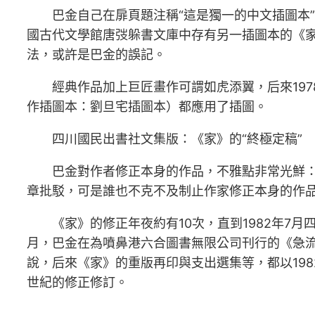
巴金自己在扉頁題注稱“這是獨一的中文插圖本
國古代文學館唐弢躲書文庫中存有另一插圖本的《家》
法，或許是巴金的誤記。
經典作品加上巨匠畫作可謂如虎添翼，后來197
作插圖本：劉旦宅插圖本）都應用了插圖。
四川國民出書社文集版：《家》的“終極定稿”
巴金對作者修正本身的作品，不雅點非常光鮮：
章批駁，可是誰也不克不及制止作家修正本身的作品
《家》的修正年夜約有10次，直到1982年7
月，巴金在為噴鼻港六合圖書無限公司刊行的《急流
說，后來《家》的重版再印與支出選集等，都以19
世紀的修正修訂。