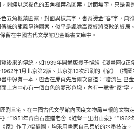
，刺繡以深褐色的五角楓葉為圖案，封面無字，只是書脊
色五角楓葉圖案，封面異樣無字，書脊燙金“春”字，典雅
傳統的龍鳳呈祥圖案，似乎是諷喻高家終將衰敗的終局。
本保留在中國古代文學館巴金躲書文庫中。
覽後果的傳統，如1939年開通版豐子愷繪《漫畫阿Q
962年1月北京第2版、北京第13次印刷的《家》（插圖
中躲有一本，巴金在扉頁先后兩次寫道：“贈濟生 巴金”
上方中心有一個白色的菱形色塊，內有一隸書“家”字，上
巨匠劉旦宅。在中國古代文學館向國度文物局申報的文物定級
牛》”“1951年齊白石畫贈老舍《蛙聲十里出山泉》”“19
為《家》作了7幅插圖，均采用畫家自己善於的水墨技法。