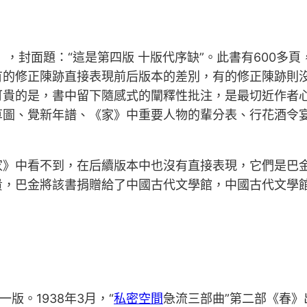
》，封面題：“這是第四版 十版代序缺”。此書有600多
有的修正陳跡直接表現前后版本的差別，有的修正陳跡則
可貴的是，書中留下隨感式的闡釋性批注，是最切近作者
草圖、覺新年譜、《家》中重要人物的輩分表、行花酒令宴
家》中看不到，在后續版本中也沒有直接表現，它們是巴
貴，巴金將該書捐贈給了中國古代文學館，中國古代文學
版。1938年3月，“
私密空間
急流三部曲”第二部《春