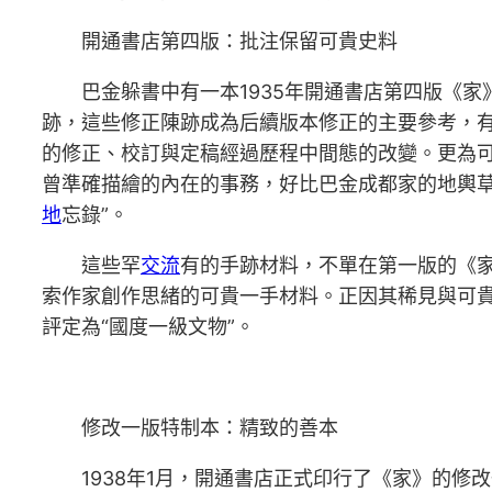
開通書店第四版：批注保留可貴史料
巴金躲書中有一本1935年開通書店第四版《家
跡，這些修正陳跡成為后續版本修正的主要參考，
的修正、校訂與定稿經過歷程中間態的改變。更為
曾準確描繪的內在的事務，好比巴金成都家的地輿
地
忘錄”。
這些罕
交流
有的手跡材料，不單在第一版的《
索作家創作思緒的可貴一手材料。正因其稀見與可
評定為“國度一級文物”。
修改一版特制本：精致的善本
1938年1月，開通書店正式印行了《家》的修改一