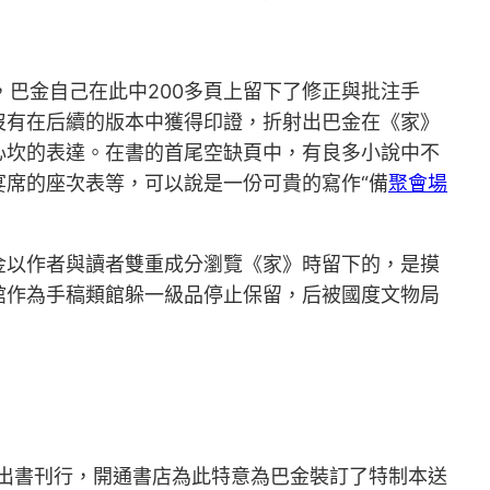
頁，巴金自己在此中200多頁上留下了修正與批注手
沒有在后續的版本中獲得印證，折射出巴金在《家》
心坎的表達。在書的首尾空缺頁中，有良多小說中不
席的座次表等，可以說是一份可貴的寫作“備
聚會場
金以作者與讀者雙重成分瀏覽《家》時留下的，是摸
館作為手稿類館躲一級品停止保留，后被國度文物局
》出書刊行，開通書店為此特意為巴金裝訂了特制本送