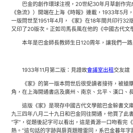
巴金的創作環球注視，20世紀30年月草創作完
《急流》）開端在上海《時報》連載，1933年5
一版問世至1951年4月，《家》在18年間共印行3
又印了20版次。正如司馬長風在他的《中國古代文
本年是巴金師長教師生日120周年，讓我們一
1933年11月第二版：見證故
會議室出租
交友誼
《家》的第一版本問世后很受讀者接待，被搶購
角，在上海開通書店及廣州、南京、北平、漢口、
這版《家》是現存中國古代文學館巴金躲書文
九三四年八月二十九日和巴金同往開通，他買了此書
“字”，從題後記字可以看出，這是黃源一口吻看完
熱。”這句話的字跡與扉頁題贈雷同，系巴金暮年