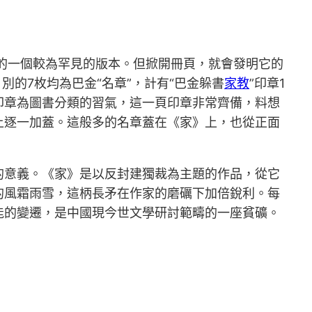
行的一個較為罕見的版本。但掀開冊頁，就會發明它的
別的7枚均為巴金“名章”，計有“巴金躲書
家教
”印章1
頁印章為圖書分類的習氣，這一頁印章非常齊備，料想
上逐一加蓋。這般多的名章蓋在《家》上，也從正面
的意義。《家》是以反封建獨裁為主題的作品，從它
的風霜雨雪，這柄長矛在作家的磨礪下加倍銳利。每
能的變遷，是中國現今世文學研討範疇的一座貧礦。