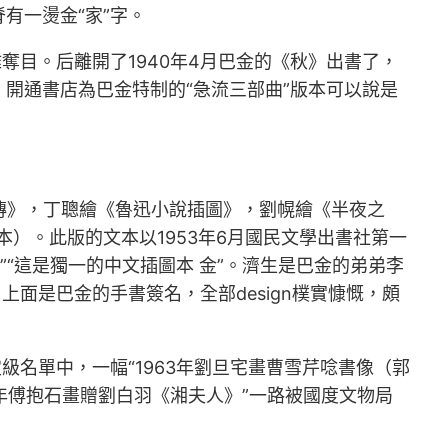
有一燙金“家”字。
奪目。后離開了1940年4月巴金的《秋》出書了，
開通書店為巴金特制的“急流三部曲”版本可以說是
正傳》，丁聰繪《魯迅小說插圖》，劉幌繪《半夜之
本）。此版的文本以1953年6月國民文學出書社第一
“這是獨一的中文插圖本 金”。濟生是巴金的弟弟李
面是巴金的手書簽名，全部design樸實慷慨，頗
名單中，一幅“1963年劉旦宅畫曹雪芹唸書像（郭
62年傅抱石畫贈劉白羽《湘夫人》”一路被國度文物局