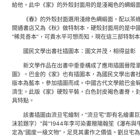
給他，此中《家》的外殼封面用的是淺褐色的綢緞面
《春》的外殼封面選用淺綠色綢緞面，配以茶綠
開通書店又為《秋》做特制本，硬殼封面用的是中國
“稀見善本”，可貴水平可想而知，現在這三部特制
國民文學出書社插圖本：圖文并茂，相得益彰
新文學作品在出書中垂垂構成了應用插圖晉陞瀏
圖》。巴金的《家》也有插圖本，為國民文學出書社1
版本為藍本，參加插圖而成。中國古代文學館巴金躲書
濟生。此版《家》硬殼平裝，白色封皮褐色書脊，封面
具特點。
該書插圖由流旦宅繪制，“流旦宅”即有名繪畫
沫若題字）”與“1944年李可染畫贈陽翰笙《瀑布與
定為“國度一級文物”，足見其畫作之價值。劉旦宅