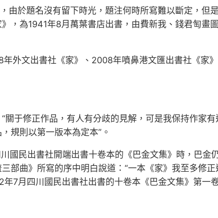
”，由於題名沒有留下時光，題注何時所寫難以斷定，但是
，為1941年8月萬葉書店出書，由費新我、錢君匋畫圖，出
8年外文出書社《家》、2008年噴鼻港文匯出書社《家》
“關于修正作品，有人有分歧的見解，可是我保持作家有
，規則以第一版本為定本”。
月四川國民出書社開端出書十卷本的《巴金文集》時，巴金仍然
三部曲》所寫的序中明白說道：“一本《家》我至多修正
82年7月四川國民出書社出書的十卷本《巴金文集》第一