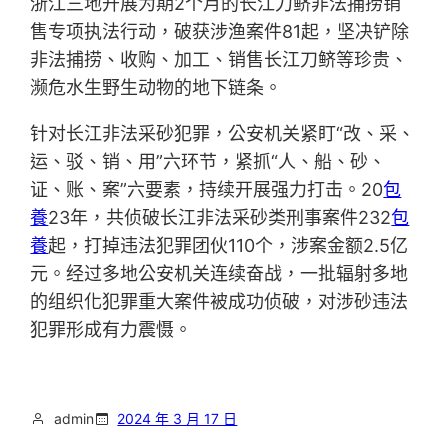
浙江三地开展为期2个月的长江刀鲚非法捕捞销
售专项执法行动，破获涉渔案件81起，坚决铲除
非法捕捞、收购、加工、销售长江刀鲚等珍贵、
濒危水生野生动物的地下链条。
针对长江非法采砂犯罪，公安机关紧盯“改、采、
运、驳、销、用”六环节，紧抓“人、船、砂、
证、账、案”六要素，持续开展强力打击。20
包
養
23年，共侦破长江非法采砂类刑事案件232
包
養
起，打掉违法犯罪团伙110个，涉案金额2.5亿
元。经过多地公安机关连续奋战，一批辐射多地
的组织化犯罪重大案件被成功侦破，对涉砂违法
犯罪形成有力震慑。
admin
2024 年 3 月 17 日