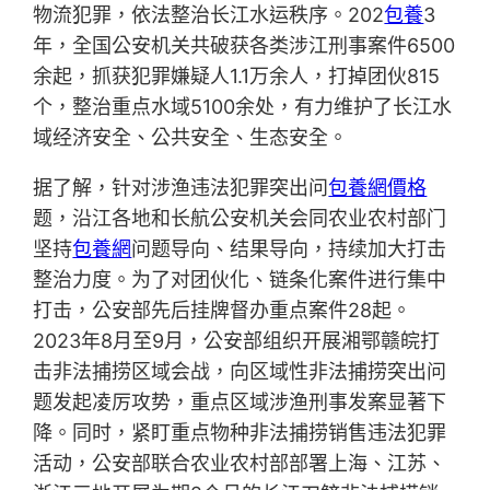
物流犯罪，依法整治长江水运秩序。202
包養
3
年，全国公安机关共破获各类涉江刑事案件6500
余起，抓获犯罪嫌疑人1.1万余人，打掉团伙815
个，整治重点水域5100余处，有力维护了长江水
域经济安全、公共安全、生态安全。
据了解，针对涉渔违法犯罪突出问
包養網價格
题，沿江各地和长航公安机关会同农业农村部门
坚持
包養網
问题导向、结果导向，持续加大打击
整治力度。为了对团伙化、链条化案件进行集中
打击，公安部先后挂牌督办重点案件28起。
2023年8月至9月，公安部组织开展湘鄂赣皖打
击非法捕捞区域会战，向区域性非法捕捞突出问
题发起凌厉攻势，重点区域涉渔刑事发案显著下
降。同时，紧盯重点物种非法捕捞销售违法犯罪
活动，公安部联合农业农村部部署上海、江苏、