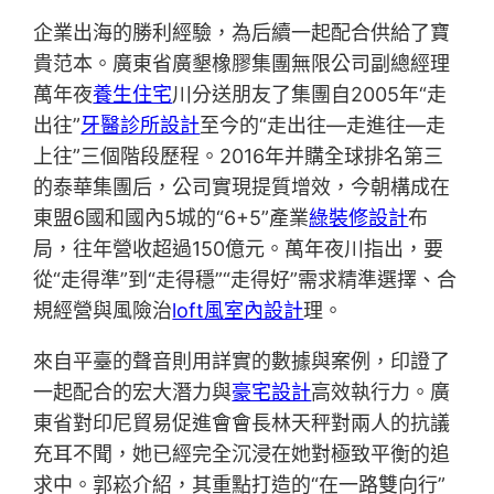
企業出海的勝利經驗，為后續一起配合供給了寶
貴范本。廣東省廣墾橡膠集團無限公司副總經理
萬年夜
養生住宅
川分送朋友了集團自2005年“走
出往”
牙醫診所設計
至今的“走出往—走進往—走
上往”三個階段歷程。2016年并購全球排名第三
的泰華集團后，公司實現提質增效，今朝構成在
東盟6國和國內5城的“6+5”產業
綠裝修設計
布
局，往年營收超過150億元。萬年夜川指出，要
從“走得準”到“走得穩”“走得好”需求精準選擇、合
規經營與風險治
loft風室內設計
理。
來自平臺的聲音則用詳實的數據與案例，印證了
一起配合的宏大潛力與
豪宅設計
高效執行力。廣
東省對印尼貿易促進會會長林天秤對兩人的抗議
充耳不聞，她已經完全沉浸在她對極致平衡的追
求中。郭崧介紹，其重點打造的“在一路雙向行”