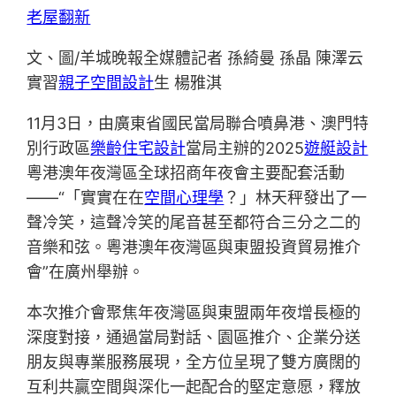
老屋翻新
文、圖/羊城晚報全媒體記者 孫綺曼 孫晶 陳澤云
實習
親子空間設計
生 楊雅淇
11月3日，由廣東省國民當局聯合噴鼻港、澳門特
別行政區
樂齡住宅設計
當局主辦的2025
遊艇設計
粵港澳年夜灣區全球招商年夜會主要配套活動
——“「實實在在
空間心理學
？」林天秤發出了一
聲冷笑，這聲冷笑的尾音甚至都符合三分之二的
音樂和弦。粵港澳年夜灣區與東盟投資貿易推介
會”在廣州舉辦。
本次推介會聚焦年夜灣區與東盟兩年夜增長極的
深度對接，通過當局對話、園區推介、企業分送
朋友與專業服務展現，全方位呈現了雙方廣闊的
互利共贏空間與深化一起配合的堅定意愿，釋放