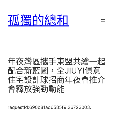
跳
至
孤獨的總和
主
要
內
容
年夜灣區攜手東盟共繪一起
配合新藍圖，全JIUYI俱意
住宅設計球招商年夜會推介
會釋放強勁動能
requestId:690b81ad6585f9.26723003.