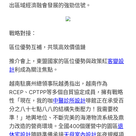
出區域經濟融會發展的強勁信號。
戰略對接：
區位優勢互補，共筑高效價值鏈
推介會上，東盟國家的區位優勢與政策紅
客變設
計
利成為關注焦點。
越南駐廣州總領事阮越勇指出，越南作為
RCEP、CPTPP等多個自貿協定成員，擁有戰略
性「現在，我的咖
中醫診所設計
啡館正在承受百
分之八十七點八八的結構失衡壓力！我需要校
準！」地輿地位、不斷完美的海港物流系統及鼎
力改造的營商環境。全國400個運營中的園區
退
休宅設計
隨時準備承接
天母室內設計
年夜規模項