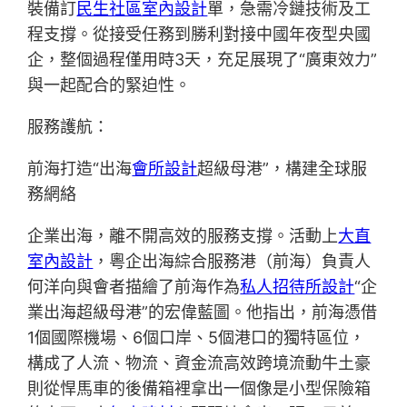
裝備訂
民生社區室內設計
單，急需冷鏈技術及工
程支撐。從接受任務到勝利對接中國年夜型央國
企，整個過程僅用時3天，充足展現了“廣東效力”
與一起配合的緊迫性。
服務護航：
前海打造“出海
會所設計
超級母港”，構建全球服
務網絡
企業出海，離不開高效的服務支撐。活動上
大直
室內設計
，粵企出海綜合服務港（前海）負責人
何洋向與會者描繪了前海作為
私人招待所設計
“企
業出海超級母港”的宏偉藍圖。他指出，前海憑借
1個國際機場、6個口岸、5個港口的獨特區位，
構成了人流、物流、資金流高效跨境流動牛土豪
則從悍馬車的後備箱裡拿出一個像是小型保險箱