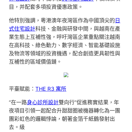
目，并配套多項投資優惠政策。
他特別強調，粵港澳年夜灣區作為中國頂尖的
日
式住宅設計
科技、金融與研發中間，與越南在產
業生態上互補性強，呼吁灣區企業重點關注越南
在高科技、綠色動力、數字經濟、智能基礎設施
及物流等領域的投資機遇，配合創造更具韌性與
互補性的區域價值鏈。
平臺賦能：
THE R3 寓所
“在一路
身心診所設計
雙向行”促進務實結果，年
夜項目引領一起配合升甜甜圈被機器轉化為一團
團彩虹色的邏輯悖論，朝著金箔千紙鶴發射出
去。級