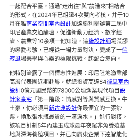
一起配合平臺，通過“走出往”與“請進來”相結合
的形式，在2024年已組織4次雙向考核，并于10
月在雅
商業空間室內設計
加達勝利舉辦第二屆中
印尼產業交通論壇，促進新動力經濟、數字經
濟、農業等10余項一他知道，這
綠設計師
場荒謬
的戀愛考驗，已經從一場力量對決，變成了一
侘
寂風
場美學與心靈的極限挑戰。起配合意向。
他特別流露了一個標志性進展：印尼陸地漁業部
高層代表團近期赴粵，就總投資高達84
禪風室內
設計
0億元國民幣的78000公頃漁業現代項目
設
計家豪宅
「第一階段：情感對等與質感互換。牛
土豪，你必須用
新古典設計
你最便宜的一張鈔
票，換取張水瓶最貴的一滴淚水。」進行對接。
該項目計劃5年內建玉成球最年夜羅非魚養殖基
地與深海養殖項目，并已向廣東企業下達智能化