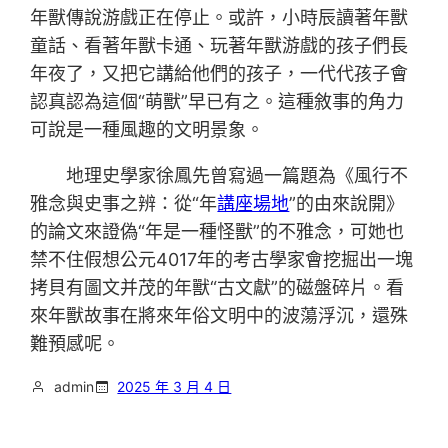
年獸傳說游戲正在停止。或許，小時辰讀著年獸
童話、看著年獸卡通、玩著年獸游戲的孩子們長
年夜了，又把它講給他們的孩子，一代代孩子會
認真認為這個“萌獸”早已有之。這種敘事的角力
可說是一種風趣的文明景象。
地理史學家徐鳳先曾寫過一篇題為《風行不
雅念與史事之辨：從“年
講座場地
”的由來說開》
的論文來證偽“年是一種怪獸”的不雅念，可她也
禁不住假想公元4017年的考古學家會挖掘出一塊
拷貝有圖文并茂的年獸“古文獻”的磁盤碎片。看
來年獸故事在將來年俗文明中的波蕩浮沉，還殊
難預感呢。
admin
2025 年 3 月 4 日