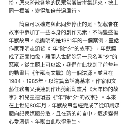
拾，原來疏散各地的民眾常識被拼集起來，披上
同一標識，變得加倍普遍風行。
簡直可以確定與此同步停止的是，記載者在
故事中參加了一些本身的創作元素，不竭豐盛著
年獸故事。最顯明的是1981年的一個案例，童話
作家郭明志頒發《“年”除“夕”的故事》，年獸釀
成了正面抽像，離開人世鏟除另一只名叫“夕”的
惡獸。從主題上可以說，我們在此找到了前些年
的動畫片《年獸高文戰》的一個遠源。並且在
1984、1985年，以這篇童話為基本，作家和文
藝任務者又接連創作出剪紙動畫片《大年節的故
事》和兒童連環畫《“年”除“夕”的故事》。本來
在上世紀80年月，年獸故事曾經完成了從印刷媒
體向記憶媒體分散，且在新的前言中，逐步變得
心愛溫情。年獸由此取得重生。