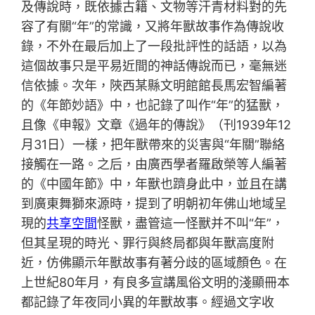
及傳說時，既依據古籍、文物等汗青材料對的先
容了有關“年”的常識，又將年獸故事作為傳說收
錄，不外在最后加上了一段批評性的話語，以為
這個故事只是平易近間的神話傳說而已，毫無迷
信依據。次年，陜西某縣文明館館長馬宏智編著
的《年節妙語》中，也記錄了叫作“年”的猛獸，
且像《申報》文章《過年的傳說》（刊1939年12
月31日）一樣，把年獸帶來的災害與“年關”聯絡
接觸在一路。之后，由廣西學者羅啟榮等人編著
的《中國年節》中，年獸也躋身此中，並且在講
到廣東舞獅來源時，提到了明朝初年佛山地域呈
現的
共享空間
怪獸，盡管這一怪獸并不叫“年”，
但其呈現的時光、罪行與終局都與年獸高度附
近，仿佛顯示年獸故事有著分歧的區域顏色。在
上世紀80年月，有良多宣講風俗文明的淺顯冊本
都記錄了年夜同小異的年獸故事。經過文字收