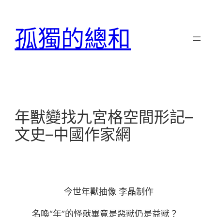
跳
至
孤獨的總和
主
要
內
容
年獸變找九宮格空間形記–
文史–中國作家網
今世年獸抽像 李晶制作
名喚“年”的怪獸畢竟是惡獸仍是益獸？