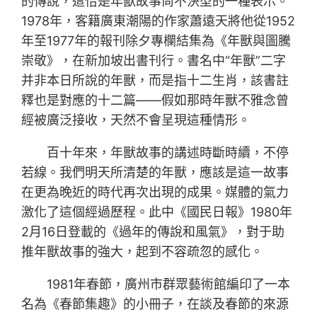
的傳說，這恰是年獸故事尚不決型的一種表示。
1978年，客籍廣東潮陽的作家蕭遠天將他從1952
年至1977年的報刊除夕專欄結集為《年獸與圖騰
崇敬》，在新加坡出書刊行。書名中“年獸”二字
并非本日所說的年獸，而是指十二生肖，該書註
釋也是對應的十二篇——假如那時年獸不雅念曾
經被廣泛接收，天然不會呈現這種情形。
百十年來，年獸故事的講述時斷時續，不停
若線。我們明天所清楚的年獸，應該是這一故事
在更為晚近的時代再次出現的成果。媒體的氣力
激化了這個經過歷程。此中《國民日報》1980年
2月16日登載的《過年的傳說和風氣》，對于助
推年獸故事的強大，起到不容疏忽的感化。
1981年春節，廣州市群眾藝術館編印了一本
名為《春節集趣》的小冊子，在談及春節的來源