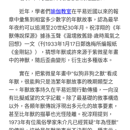
近年，學者們
瑜伽教室
在平易近國以來的報
章中彙集到相當多少數字的年獸故事，認為最早
年夜約可以追溯至20世紀30年月。祝淳翔的《年
獸傳說探源》據孫玉聲《滬壖敘舊錄·歲時風氣之
回想》一文（刊1933年1月17日鄭逸梅所編報紙
《金剛鉆》），猜想年獸或許來源于紫微星年畫
中的神獸，隨后歪曲變形，衍生出多種版本。
實在，把紫微星年畫中“似狗非狗之獸”看成
年獸，很能夠只是浩繁年獸故事的晚期類型之
一。年獸故事持久在平易近間行動傳播，一向沒
有比擬威望的文字記載。除了最基礎的敘事構造
以外，各類年獸傳說浮現出多元化的故事要素，
甚至比年獸的描摹也光怪陸離。祝淳翔提到，
1973年有位風俗學家朱介凡已經質疑“年為怪獸”