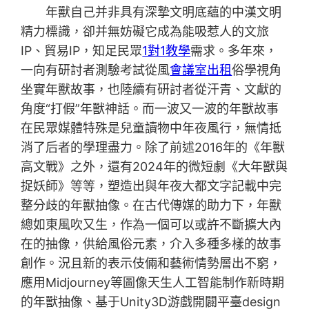
年獸自己并非具有深摯文明底蘊的中漢文明
精力標識，卻并無妨礙它成為能吸惹人的文旅
IP、貿易IP，知足民眾
1對1教學
需求。多年來，
一向有研討者測驗考試從風
會議室出租
俗學視角
坐實年獸故事，也陸續有研討者從汗青、文獻的
角度“打假”年獸神話。而一波又一波的年獸故事
在民眾媒體特殊是兒童讀物中年夜風行，無情抵
消了后者的學理盡力。除了前述2016年的《年獸
高文戰》之外，還有2024年的微短劇《大年獸與
捉妖師》等等，塑造出與年夜大都文字記載中完
整分歧的年獸抽像。在古代傳媒的助力下，年獸
總如東風吹又生，作為一個可以或許不斷擴大內
在的抽像，供給風俗元素，介入多種多樣的故事
創作。況且新的表示伎倆和藝術情勢層出不窮，
應用Midjourney等圖像天生人工智能制作新時期
的年獸抽像、基于Unity3D游戲開闢平臺design