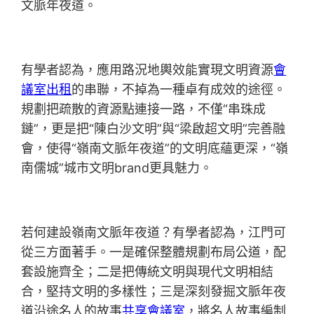
文脈年夜道。
有學者認為，應用路況地輿效能實現文明資源
會
議室出租
的串聯，不掉為一種卓有成效的途徑。
規劃把疏散的資源點連接一路，不僅“串珠成
鏈”，更是把“陳白沙文明”與“梁啟超文明”完善融
會，使得“嶺南文脈年夜道”的文明底蘊更深，“嶺
南儒城”城市文明brand更具魅力。
若何建設嶺南文脈年夜道？有學者認為，江門可
從三方面著手。一是確保整體規劃布局公道，配
套設施齊全；二是把傳統文明與現代文明相結
合，堅持文明的多樣性；三是深刻發掘文脈年夜
道沿途名人的故事
共享會議室
，將名人故事編制