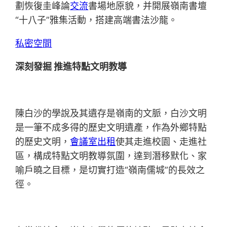
劃恢復圭峰論
交流
書場地原貌，并開展嶺南書壇
“十八子”雅集活動，搭建高端書法沙龍。
私密空間
深刻發掘 推進特點文明教導
陳白沙的學說及其遺存是嶺南的文脈，白沙文明
是一筆不成多得的歷史文明遺產，作為外鄉特點
的歷史文明，
會議室出租
使其走進校園、走進社
區，構成特點文明教導氛圍，達到潛移默化、家
喻戶曉之目標，是切實打造“嶺南儒城”的長效之
徑。