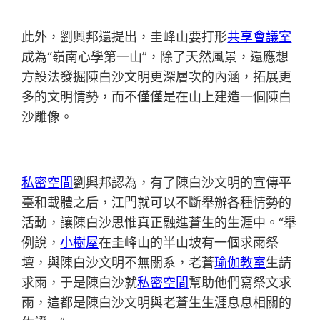
此外，劉興邦還提出，圭峰山要打形
共享會議室
成為“嶺南心學第一山”，除了天然風景，還應想
方設法發掘陳白沙文明更深層次的內涵，拓展更
多的文明情勢，而不僅僅是在山上建造一個陳白
沙雕像。
私密空間
劉興邦認為，有了陳白沙文明的宣傳平
臺和載體之后，江門就可以不斷舉辦各種情勢的
活動，讓陳白沙思惟真正融進蒼生的生涯中。“舉
例說，
小樹屋
在圭峰山的半山坡有一個求雨祭
壇，與陳白沙文明不無關系，老蒼
瑜伽教室
生請
求雨，于是陳白沙就
私密空間
幫助他們寫祭文求
雨，這都是陳白沙文明與老蒼生生涯息息相關的