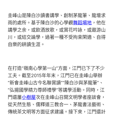
圭峰山是陳白沙讀書講學、創制茅龍筆、龍壇求
雨的處所。基于陳白沙的心學觀
舞蹈場地
，他在
講學之余，或飲酒放歌，或賞花吟詠，或遨游山
川，或結交論學，過著一種不受拘束閑適、自得
自樂的耕讀生涯。
在打造“嶺南心學第一山”方面，江門已下了不少
工夫。截至2015年年末，江門已在圭峰山舉辦
“新會圭峰山古今名聯賞讀”“陳白沙與茅龍筆”、
“弘揚國學精力尊師禮學”等講學活動。同時，江
門還屢
小樹屋
次在圭峰山召開文明學者座談會，
從天然生態、儒釋道三教合一、茅龍書法藝術、
傳統茶文明等方面征求建議。接下來，江門還計