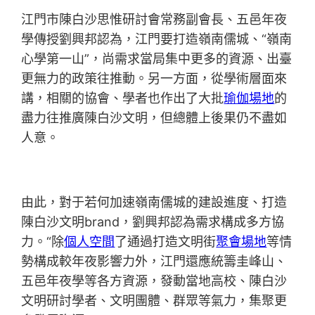
江門市陳白沙思惟研討會常務副會長、五邑年夜
學傳授劉興邦認為，江門要打造嶺南儒城、“嶺南
心學第一山”，尚需求當局集中更多的資源、出臺
更無力的政策往推動。另一方面，從學術層面來
講，相關的協會、學者也作出了大批
瑜伽場地
的
盡力往推廣陳白沙文明，但總體上後果仍不盡如
人意。
由此，對于若何加速嶺南儒城的建設進度、打造
陳白沙文明brand，劉興邦認為需求構成多方協
力。“除
個人空間
了通過打造文明街
聚會場地
等情
勢構成較年夜影響力外，江門還應統籌圭峰山、
五邑年夜學等各方資源，發動當地高校、陳白沙
文明研討學者、文明團體、群眾等氣力，集聚更