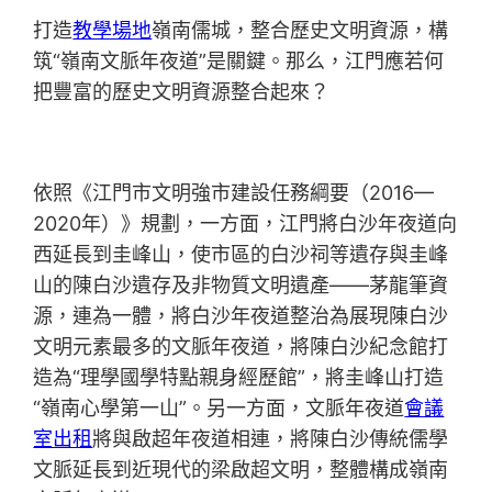
打造
教學場地
嶺南儒城，整合歷史文明資源，構
筑“嶺南文脈年夜道”是關鍵。那么，江門應若何
把豐富的歷史文明資源整合起來？
依照《江門市文明強市建設任務綱要（2016—
2020年）》規劃，一方面，江門將白沙年夜道向
西延長到圭峰山，使市區的白沙祠等遺存與圭峰
山的陳白沙遺存及非物質文明遺產——茅龍筆資
源，連為一體，將白沙年夜道整治為展現陳白沙
文明元素最多的文脈年夜道，將陳白沙紀念館打
造為“理學國學特點親身經歷館”，將圭峰山打造
“嶺南心學第一山”。另一方面，文脈年夜道
會議
室出租
將與啟超年夜道相連，將陳白沙傳統儒學
文脈延長到近現代的梁啟超文明，整體構成嶺南