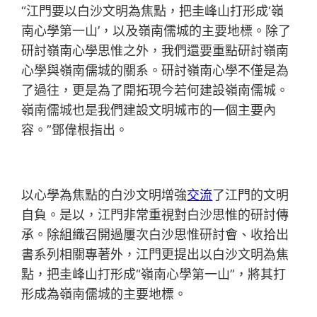
“江門要以白沙文明為焦點，把圭峰山打形成‘嶺
南心學第一山’，以及嶺南儒城的主要地標。除了
研討嶺南心學思惟之外，我們還要重點研討嶺南
心學與嶺南儒城的關系。研討嶺南心學不僅是為
了過往，更是為了開拓現今若何建設嶺南儒城。
嶺南儒城也是我們建設文明城市的一個主要內
容。”鄧偉根指出。
以心學為焦點的白沙文明增強
交流
了江門的文明
自負。是以，江門非常重視對白沙思惟的研討傳
承。除組織召開過屢次白沙思惟研討會、收拾出
書系列相關專著外，江門更提出以白沙文明為焦
點，把圭峰山打形成“嶺南心學第一山”，將其打
形成為嶺南儒城的主要地標。