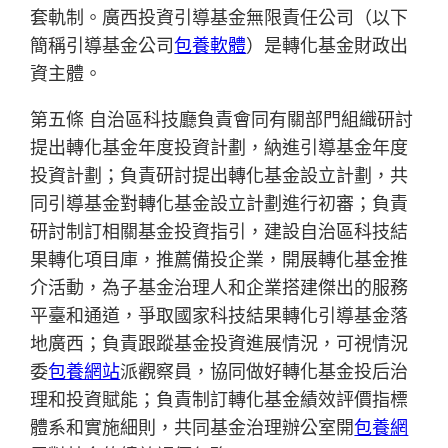
套軌制。廣西投資引導基金無限責任公司（以下
簡稱引導基金公司
包養軟體
）是轉化基金財政出
資主體。
第五條 自治區科技廳負責會同有關部門組織研討
提出轉化基金年度投資計劃，納進引導基金年度
投資計劃；負責研討提出轉化基金設立計劃，共
同引導基金對轉化基金設立計劃進行初審；負責
研討制訂相關基金投資指引，建設自治區科技結
果轉化項目庫，推薦備投企業，開展轉化基金推
介活動，為子基金治理人和企業搭建傑出的服務
平臺和通道，爭取國家科技結果轉化引導基金落
地廣西；負責跟蹤基金投資進展情況，可視情況
委
包養網站
派觀察員，協同做好轉化基金投后治
理和投資賦能；負責制訂轉化基金績效評價指標
體系和實施細則，共同基金治理辦公室開
包養網