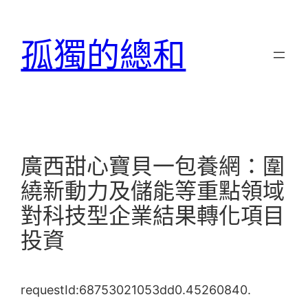
跳
至
孤獨的總和
主
要
內
容
廣西甜心寶貝一包養網：圍
繞新動力及儲能等重點領域
對科技型企業結果轉化項目
投資
requestId:68753021053dd0.45260840.