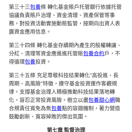
第三十三
包養
條 轉化基金賬戶托管銀行依據托管
協議負責賬戶治理、資金清理、資產保管等事
務，對投資活動實施動態監管，按期向出資人表
露資金應用信息。
第三十四條 轉化基金存續期內產生的股權轉讓、
分紅、清理等資金應進進托管賬
包養合約
戶，不
得循環
包養
投資。
第三十五條 充足尊敬科技結果轉化“高投進、長
周期、高風險”特徵，遵守基金投資運作客觀規
律。支撐基金治理人積極推動科技結果落地轉
化，容忍正常投資風險。樹立以盡
包養甜心網
職
合規責任寬免為焦
包養
點的容錯機制，著力營造
鼓勵創新、寬容掉敗的傑出氛圍。
第七章 監督治理